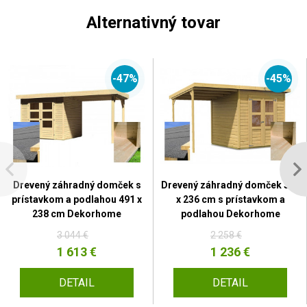
Alternativný tovar
-47%
-45%
Drevený záhradný domček s
Drevený záhradný domček 370
prístavkom a podlahou 491 x
x 236 cm s prístavkom a
238 cm Dekorhome
podlahou Dekorhome
3 044 €
2 258 €
1 613 €
1 236 €
DETAIL
DETAIL