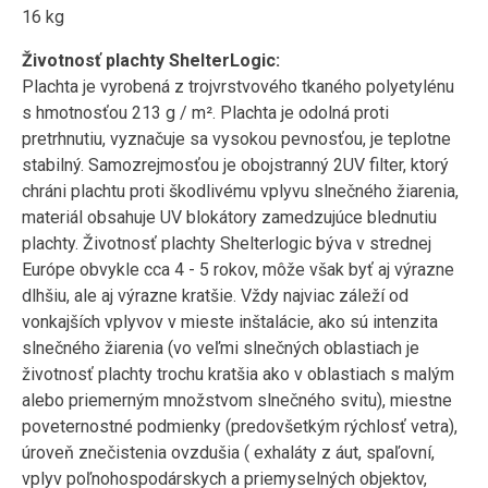
16 kg
Životnosť plachty ShelterLogic:
Plachta je vyrobená z trojvrstvového tkaného polyetylénu
s hmotnosťou 213 g / m². Plachta je odolná proti
pretrhnutiu, vyznačuje sa vysokou pevnosťou, je teplotne
stabilný. Samozrejmosťou je obojstranný 2UV filter, ktorý
chráni plachtu proti škodlivému vplyvu slnečného žiarenia,
materiál obsahuje UV blokátory zamedzujúce blednutiu
plachty. Životnosť plachty Shelterlogic býva v strednej
Európe obvykle cca 4 - 5 rokov, môže však byť aj výrazne
dlhšiu, ale aj výrazne kratšie. Vždy najviac záleží od
vonkajších vplyvov v mieste inštalácie, ako sú intenzita
slnečného žiarenia (vo veľmi slnečných oblastiach je
životnosť plachty trochu kratšia ako v oblastiach s malým
alebo priemerným množstvom slnečného svitu), miestne
poveternostné podmienky (predovšetkým rýchlosť vetra),
úroveň znečistenia ovzdušia ( exhaláty z áut, spaľovní,
vplyv poľnohospodárskych a priemyselných objektov,