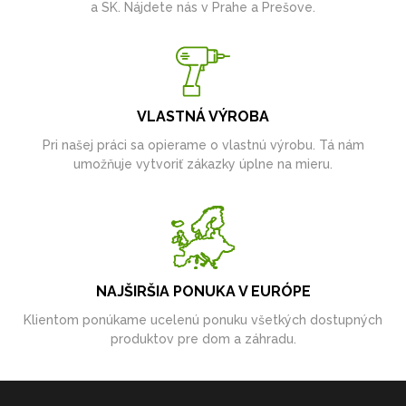
a SK. Nájdete nás v Prahe a Prešove.
VLASTNÁ VÝROBA
Pri našej práci sa opierame o vlastnú výrobu. Tá nám
umožňuje vytvoriť zákazky úplne na mieru.
NAJŠIRŠIA PONUKA V EURÓPE
Klientom ponúkame ucelenú ponuku všetkých dostupných
produktov pre dom a záhradu.