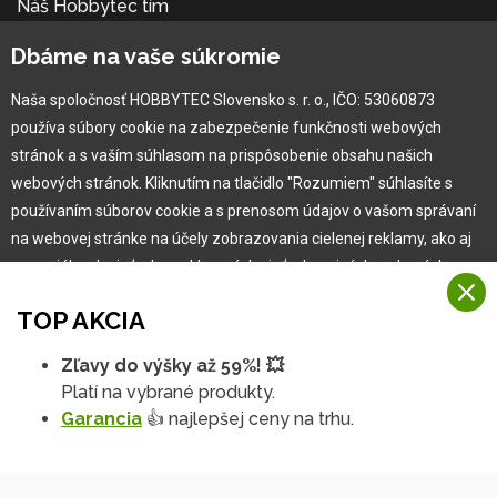
Náš Hobbytec tím
Kontaktné údaje
Dbáme na vaše súkromie
Naša história
Kariéra
Naša spoločnosť HOBBYTEC Slovensko s. r. o., IČO: 53060873
používa súbory cookie na zabezpečenie funkčnosti webových
Pre zákazníka
stránok a s vaším súhlasom na prispôsobenie obsahu našich
webových stránok. Kliknutím na tlačidlo "Rozumiem" súhlasíte s
používaním súborov cookie a s prenosom údajov o vašom správaní
Garancia najlepšej ceny
na webovej stránke na účely zobrazovania cielenej reklamy, ako aj
Užívateľský manuál
na sociálnych sieťach a reklamných sieťach na iných webových
Obchodné podmienky
stránkach a meraniach.
Zákazník & partner
TOP AKCIA
Reklamácia
Viac informácií
Novinky
Zľavy do výšky až 59%! 💥
Na našich webových stránkach používame niekoľko kategórií
Platí na vybrané produkty.
Rozumiem
súborov cookie:
Garancia
👍 najlepšej ceny na trhu.
Technické súbory cookie
Podrobné nastavenia
Tieto údaje sú nevyhnutne potrebné na fungovanie stránky a funkcií,
ktoré sa rozhodnete používať. Bez nich by naša webová stránka