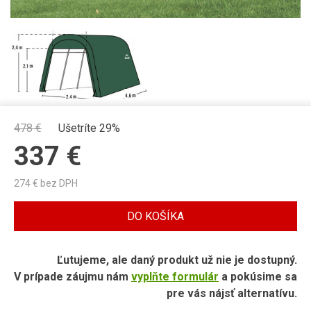
478
€
Ušetríte 29%
337
€
274
€ bez DPH
DO KOŠÍKA
Ľutujeme, ale daný produkt už nie je dostupný.
V prípade záujmu nám
vyplňte formulár
a pokúsime sa
pre vás nájsť alternatívu.