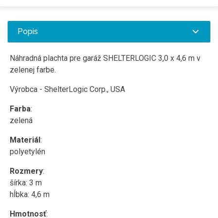
Popis
Náhradná plachta pre garáž SHELTERLOGIC 3,0 x 4,6 m v
zelenej farbe.
Výrobca - ShelterLogic Corp., USA
Farba
:
zelená
Materiál
:
polyetylén
Rozmery
:
šírka: 3 m
hĺbka: 4,6 m
Hmotnosť
: