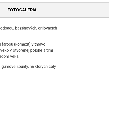
FOTOGALÉRIA
 odpadu, bazénových, grilovacích
u farbou (komaxit) v tmavo
veko v otvorenej polohe a tlmí
pádom veka.
 gumové špunty, na ktorých celý