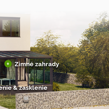
Sezónne zimné záhrady
+
Zimné zahrady
Hliníkové zimné záhrady
Posuvné zimné záhrady
Solárne zimné záhrady
enie & zasklenie