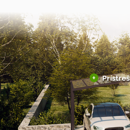
+
Prístre
Hliníkové prístre
Solárne prístreš