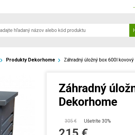
Produkty Dekorhome
Záhradný úložný box 600l kovov
Záhradný úlož
Dekorhome
305
€
Ušetríte 30%
215
€