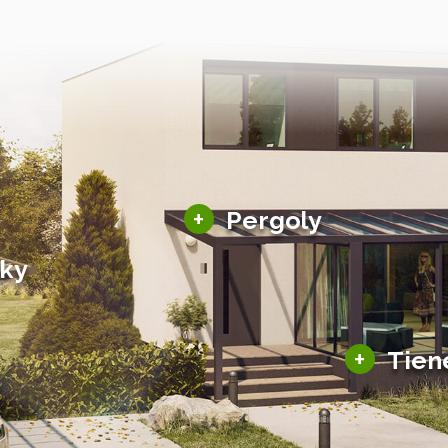
Hliníkové pergoly
+
Pergoly
Bioklimatické pergoly
šky
Altány a zastrešenie
šky
Solárne pergoly
ky pre auto
+
Tien
Tienenie
Zasklenie