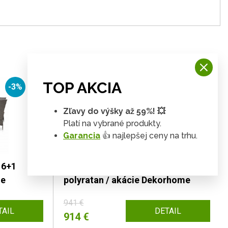
TOP AKCIA
-3%
-3%
Zľavy do výšky až 59%! 💥
Platí na vybrané produkty.
Garancia
👍 najlepšej ceny na trhu.
 6+1
Záhradný jedálenský set 6+1 sivý
me
polyratan / akácie Dekorhome
941 €
TAIL
DETAIL
914 €