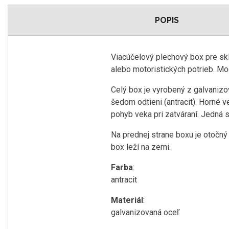
POPIS
Viacúčelový plechový box pre sk
alebo motoristických potrieb. Mo
Celý box je vyrobený z galvanizo
šedom odtieni (antracit). Horné 
pohyb veka pri zatváraní. Jedná
Na prednej strane boxu je otočn
box leží na zemi.
Farba
:
antracit
Materiál
:
galvanizovaná oceľ