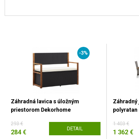
-3%
Záhradná lavica s úložným
Záhradný 
priestorom Dekorhome
polyratan
293 €
1 403 €
DETAIL
284 €
1 362 €