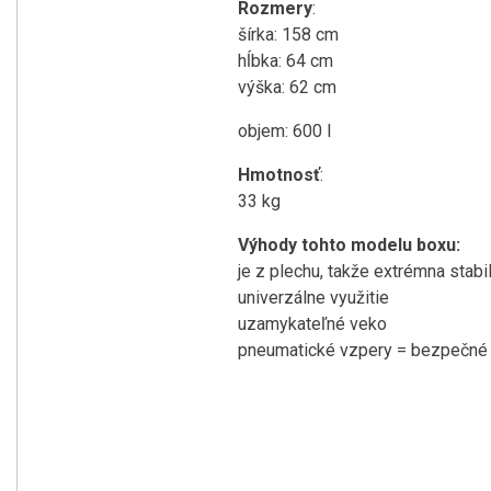
Rozmery
:
šírka: 158 cm
hĺbka: 64 cm
výška: 62 cm
objem: 600 l
Hmotnosť
:
33 kg
Výhody tohto modelu boxu:
je z plechu, takže extrémna stabil
univerzálne využitie
uzamykateľné veko
pneumatické vzpery = bezpečné 