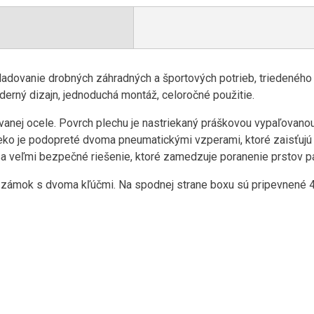
ladovanie drobných záhradných a športových potrieb, triedeného
derný dizajn, jednoduchá montáž, celoročné použitie.
vanej ocele. Povrch plechu je nastriekaný práškovou vypaľovano
veko je podopreté dvoma pneumatickými vzperami, ktoré zaisťujú 
 sa veľmi bezpečné riešenie, ktoré zamedzuje poranenie prstov 
ý zámok s dvoma kľúčmi. Na spodnej strane boxu sú pripevnené 4