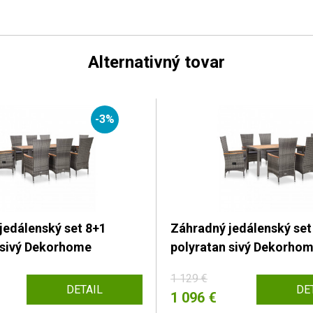
Alternativný tovar
-3%
jedálenský set 8+1
Záhradný jedálenský set
 sivý Dekorhome
polyratan sivý Dekorho
1 129 €
DETAIL
DE
1 096 €