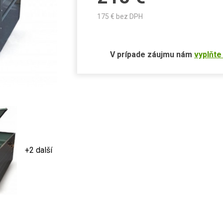
175
€ bez DPH
V prípade záujmu nám
vyplňte
+2 další