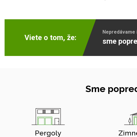
Nepredávame ib
Viete o tom, že:
sme popre
Sme popred
Pergoly
Zimn