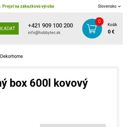
→
Prejsť na zákazkovú výrobu
Slovensko
0
+421 909 100 200
Košík
HĽADAŤ
0 €
info@hobbytec.sk
ý Dekorhome
ný box 600l kovový