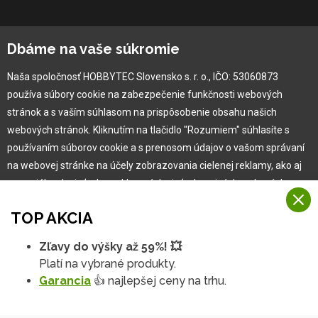
O spoločnosti
Dbáme na vaše súkromie
Ochranná známka
Naša spoločnosť HOBBYTEC Slovensko s. r. o., IČO: 53060873
Vlastná výroba
používa súbory cookie na zabezpečenie funkčnosti webových
Náš Hobbytec tím
stránok a s vaším súhlasom na prispôsobenie obsahu našich
Kontaktné údaje
webových stránok. Kliknutím na tlačidlo "Rozumiem" súhlasíte s
Naša história
používaním súborov cookie a s prenosom údajov o vašom správaní
Kariéra
na webovej stránke na účely zobrazovania cielenej reklamy, ako aj
na sociálnych sieťach a reklamných sieťach na iných webových
stránkach a meraniach.
Pre zákazníka
TOP AKCIA
Viac informácií
Garancia najlepšej ceny
Zľavy do výšky až 59%! 💥
Na našich webových stránkach používame niekoľko kategórií
Užívateľský manuál
Platí na vybrané produkty.
Rozumiem
súborov cookie:
Obchodné podmienky
Garancia
👍 najlepšej ceny na trhu.
Zákazník & partner
Technické súbory cookie
Podrobné nastavenia
Reklamácia
Tieto údaje sú nevyhnutne potrebné na fungovanie stránky a funkcií,