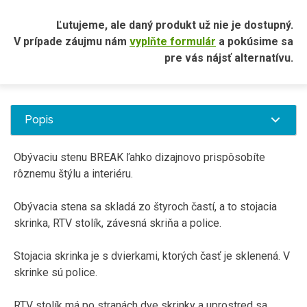
Ľutujeme, ale daný produkt už nie je dostupný.
V prípade záujmu nám
vyplňte formulár
a pokúsime sa
pre vás nájsť alternatívu.
Popis
Obývaciu stenu BREAK ľahko dizajnovo prispôsobíte
rôznemu štýlu a interiéru.
Obývacia stena sa skladá zo štyroch častí, a to stojacia
skrinka, RTV stolík, závesná skriňa a police.
Stojacia skrinka je s dvierkami, ktorých časť je sklenená. V
skrinke sú police.
RTV stolík má po stranách dve skrinky a uprostred sa