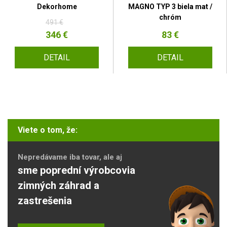
Dekorhome
MAGNO TYP 3 biela mat /
chróm
491 €
346 €
83 €
DETAIL
DETAIL
Viete o tom, že:
Nepredávame iba tovar, ale aj
sme poprední výrobcovia
zimných záhrad a
zastrešenia