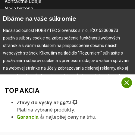
Kontaktné údaje
Naša história
Kariéra
Dbáme na vaše súkromie
Naša spoločnosť HOBBYTEC Slovensko s. r. o., IČO: 53060873
Pre zákazníka
používa súbory cookie na zabezpečenie funkčnosti webových
stránok a s vaším súhlasom na prispôsobenie obsahu našich
Garancia najlepšej ceny
webových stránok. Kliknutím na tlačidlo "Rozumiem" súhlasíte s
Užívateľský manuál
používaním súborov cookie a s prenosom údajov o vašom správaní
Obchodné podmienky
na webovej stránke na účely zobrazovania cielenej reklamy, ako aj
Zákazník & partner
na sociálnych sieťach a reklamných sieťach na iných webových
Reklamácia
stránkach a meraniach.
Novinky
TOP AKCIA
Viac informácií
Zľavy do výšky až 59%! 💥
Na našich webových stránkach používame niekoľko kategórií
Platí na vybrané produkty.
Rozumiem
súborov cookie:
Garancia
👍 najlepšej ceny na trhu.
Technické súbory cookie
Podrobné nastavenia
Tieto údaje sú nevyhnutne potrebné na fungovanie stránky a funkcií,