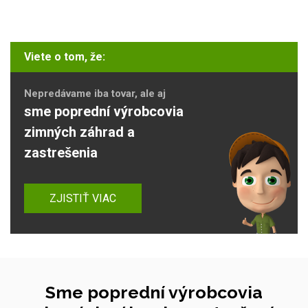
Viete o tom, že:
Nepredávame iba tovar, ale aj
sme poprední výrobcovia
zimných záhrad a
zastrešenia
ZJISTIŤ VIAC
Sme poprední výrobcovia