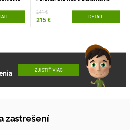
241 €
TAIL
DETAIL
215 €
ZJISTIŤ VIAC
enia
 zastrešení