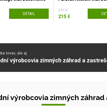
241 €
DETAIL
DE
215 €
a tovar, ale aj
dní výrobcovia zimných záhrad a zastreš
ní výrobcovia zimných záhrad a