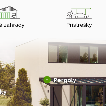
é zahrady
Prístrešky
Hliníkové pergoly
+
Pergoly
Bioklimatické pergoly
šky
Altány a zastrešenie
šky
Solárne pergoly
ky pre auto