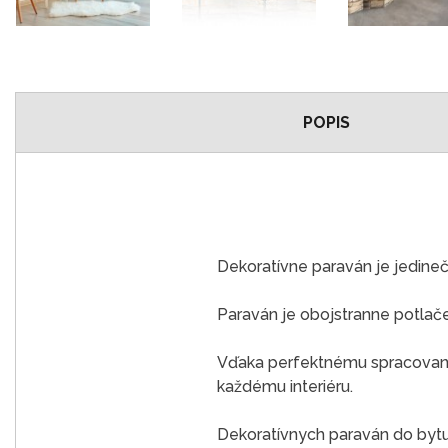
POPIS
Dekoratívne paraván je jedine
Paraván je obojstranne potlač
Vďaka perfektnému spracovaniu
každému interiéru.
Dekoratívnych paraván do bytu j