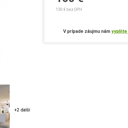
130
€ bez DPH
V prípade záujmu nám
vyplňte
+2 další