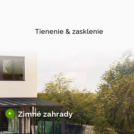
Tienenie & zasklenie
Sezónne zimné záhrady
+
Zimné zahrady
Hliníkové zimné záhrady
Posuvné zimné záhrady