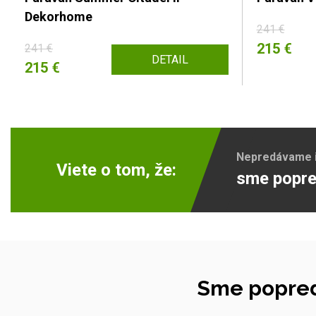
Dekorhome
241 €
215 €
241 €
DETAIL
215 €
Nepredávame ib
Viete o tom, že:
sme popre
Sme popred