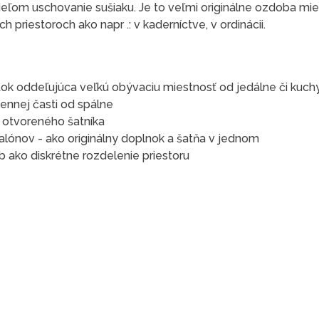
ieľom uschovanie sušiaku. Je to veľmi originálne ozdoba mie
 priestoroch ako napr .: v kaderníctve, v ordinácii.
ok oddeľujúca veľkú obývaciu miestnosť od jedálne či kuch
ennej časti od spálne
e otvoreného šatníka
alónov - ako originálny doplnok a šatňa v jednom
 ako diskrétne rozdelenie priestoru