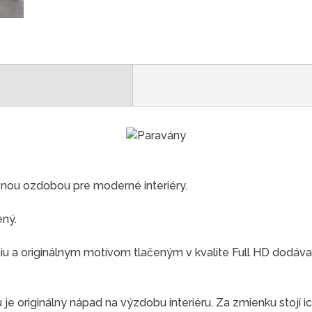
čnou ozdobou pre moderné interiéry.
ený.
 a originálnym motívom tlačeným v kvalite Full HD dodáva
e originálny nápad na výzdobu interiéru. Za zmienku stojí ic