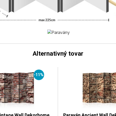
Alternativný tovar
-11%
intage Wall Dekorhome
Paraván Ancient Wall D