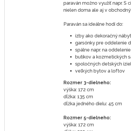
paraván možno využiť napr. S c
nielen doma ale aj v obchodných
Paraván sa ideálne hodí do:
izby ako dekoračný nábyt
garsónky pre oddelenie d
spálne napr. na oddeleni
butikov a kozmetických s
spoločných detských izieb
veľkých bytov a loftov
Rozmer 3-dielneho:
výška: 172 cm
dĺžka: 135 cm
dĺžka jedného dielu: 45 cm
Rozmer 5-dielneho:
výška: 172 cm