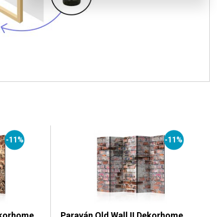
-11%
-11%
ekorhome
Paraván Old Wall II Dekorhome