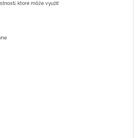
stností, ktoré môže využiť
yne