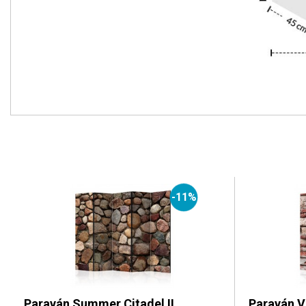
-11%
Paraván Summer Citadel II
Paraván V