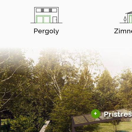
Pergoly
Zimn
+
Prístre
Hliníkové prístre
Solárne prístreš