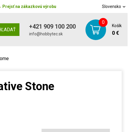
→
Prejsť na zákazkovú výrobu
Slovensko
0
+421 909 100 200
Košík
HĽADAŤ
0 €
info@hobbytec.sk
home
ative Stone