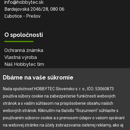
info@hobbytec.sk
Bardejovská 2046/28, 080 06
Ľubotice - Prešov
O spoločnosti
Ochranná známka
Vlastná výroba
Náš Hobbytec tím
Kontaktné údaje
Dbáme na vaše súkromie
Naša história
Kariéra
Naša spoločnosť HOBBYTEC Slovensko s. r. o., IČO: 53060873
používa súbory cookie na zabezpečenie funkčnosti webových
Pre zákazníka
stránok a s vaším súhlasom na prispôsobenie obsahu našich
webových stránok. Kliknutím na tlačidlo "Rozumiem" súhlasíte s
používaním súborov cookie a s prenosom údajov o vašom správaní
Garancia najlepšej ceny
na webovej stránke na účely zobrazovania cielenej reklamy, ako aj
Užívateľský manuál