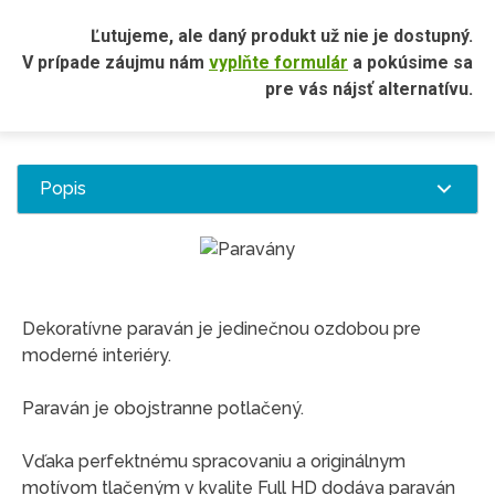
Ľutujeme, ale daný produkt už nie je dostupný.
V prípade záujmu nám
vyplňte formulár
a pokúsime sa
pre vás nájsť alternatívu.
Popis
Dekoratívne paraván je jedinečnou ozdobou pre
moderné interiéry.
Paraván je obojstranne potlačený.
Vďaka perfektnému spracovaniu a originálnym
motívom tlačeným v kvalite Full HD dodáva paraván