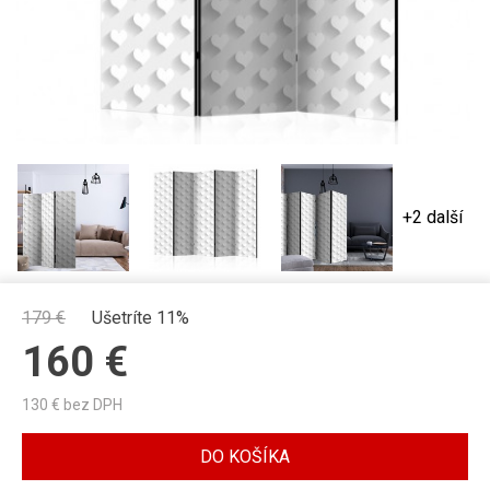
+2 další
179
€
Ušetríte 11%
160
€
130
€ bez DPH
DO KOŠÍKA