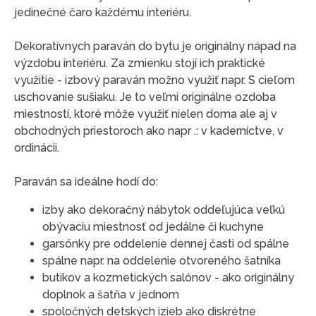
jedinečné čaro každému interiéru.
Dekoratívnych paraván do bytu je originálny nápad na
výzdobu interiéru. Za zmienku stojí ich praktické
využitie - izbový paraván možno využiť napr. S cieľom
uschovanie sušiaku. Je to veľmi originálne ozdoba
miestností, ktoré môže využiť nielen doma ale aj v
obchodných priestoroch ako napr .: v kaderníctve, v
ordinácii.
Paraván sa ideálne hodí do:
izby ako dekoračný nábytok oddeľujúca veľkú
obývaciu miestnosť od jedálne či kuchyne
garsónky pre oddelenie dennej časti od spálne
spálne napr. na oddelenie otvoreného šatníka
butikov a kozmetických salónov - ako originálny
doplnok a šatňa v jednom
spoločných detských izieb ako diskrétne