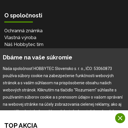
O spoločnosti
Ochranná známka
Vlastná výroba
Náš Hobbytec tím
Kontaktné údaje
Dbáme na vaše súkromie
Naša história
Kariéra
Naša spoločnosť HOBBYTEC Slovensko s. r. o., IČO: 53060873
používa súbory cookie na zabezpečenie funkčnosti webových
Pre zákazníka
stránok a s vaším súhlasom na prispôsobenie obsahu našich
webových stránok. Kliknutím na tlačidlo "Rozumiem" súhlasíte s
používaním súborov cookie a s prenosom údajov o vašom správaní
Garancia najlepšej ceny
na webovej stránke na účely zobrazovania cielenej reklamy, ako aj
Užívateľský manuál
na sociálnych sieťach a reklamných sieťach na iných webových
Obchodné podmienky
stránkach a meraniach.
Zákazník & partner
TOP AKCIA
Reklamácia