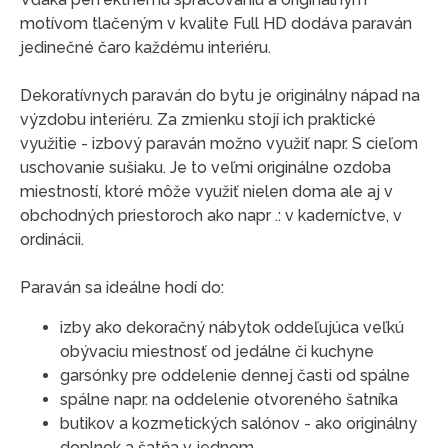
motívom tlačeným v kvalite Full HD dodáva paraván
jedinečné čaro každému interiéru.
Dekoratívnych paraván do bytu je originálny nápad na
výzdobu interiéru. Za zmienku stojí ich praktické
využitie - izbový paraván možno využiť napr. S cieľom
uschovanie sušiaku. Je to veľmi originálne ozdoba
miestností, ktoré môže využiť nielen doma ale aj v
obchodných priestoroch ako napr .: v kaderníctve, v
ordinácii.
Paraván sa ideálne hodí do:
izby ako dekoračný nábytok oddeľujúca veľkú
obývaciu miestnosť od jedálne či kuchyne
garsónky pre oddelenie dennej časti od spálne
spálne napr. na oddelenie otvoreného šatníka
butikov a kozmetických salónov - ako originálny
doplnok a šatňa v jednom