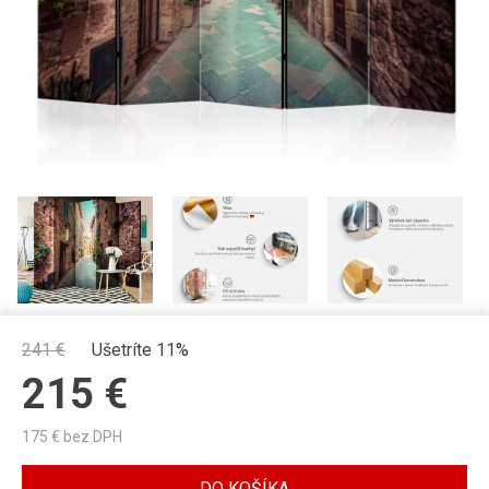
241
€
Ušetríte 11%
215
€
175
€ bez DPH
DO KOŠÍKA