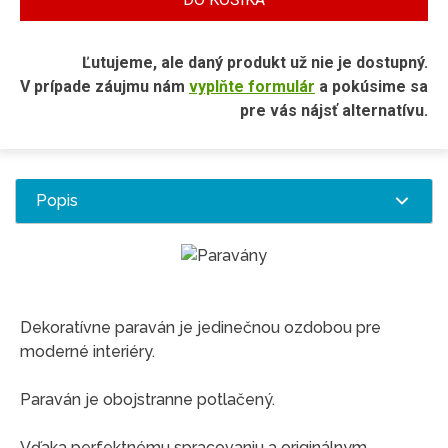
Ľutujeme, ale daný produkt už nie je dostupný.
V prípade záujmu nám
vyplňte formulár
a pokúsime sa
pre vás nájsť alternatívu.
Popis
Dekoratívne paraván je jedinečnou ozdobou pre
moderné interiéry.
Paraván je obojstranne potlačený.
Vďaka perfektnému spracovaniu a originálnym