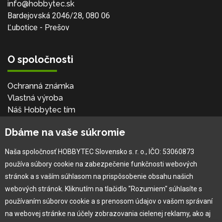
info@hobbytec.sk
Bardejovská 2046/28, 080 06
Ľubotice - Prešov
O spoločnosti
Ochranná známka
Vlastná výroba
Náš Hobbytec tím
Kontaktné údaje
Dbáme na vaše súkromie
Naša história
Kariéra
Naša spoločnosť HOBBYTEC Slovensko s. r. o., IČO: 53060873
používa súbory cookie na zabezpečenie funkčnosti webových
Pre zákazníka
stránok a s vaším súhlasom na prispôsobenie obsahu našich
webových stránok. Kliknutím na tlačidlo "Rozumiem" súhlasíte s
používaním súborov cookie a s prenosom údajov o vašom správaní
Garancia najlepšej ceny
na webovej stránke na účely zobrazovania cielenej reklamy, ako aj
Užívateľský manuál