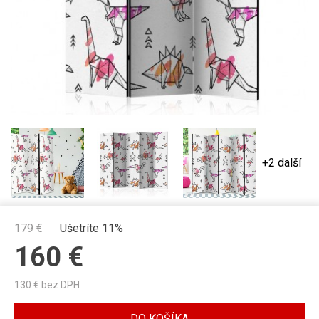
+2 další
179
€
Ušetríte 11%
160
€
130
€ bez DPH
DO KOŠÍKA