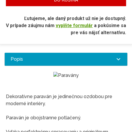
Ľutujeme, ale daný produkt už nie je dostupný.
V prípade záujmu nám
vyplňte formulár
a pokúsime sa
pre vás nájsť alternatívu.
Popis
Dekoratívne paraván je jedinečnou ozdobou pre
moderné interiéry.
Paraván je obojstranne potlačený.
Vďaka perfektnému spracovaniu a originálnym