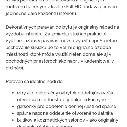
motívom tlačeným v kvalite Full HD dodáva paraván
jedinečné čaro každému interiéru.
Dekoratívnych paraván do bytu je originálny nápad na
výzdobu interiéru. Za zmienku stojí ich praktické
využitie - izbový paraván možno využiť napr. S cieľom
uschovanie sušiaku. Je to veľmi originálne ozdoba
miestností, ktoré môže využiť nielen doma ale aj v
obchodných priestoroch ako napr .: v kaderníctve, v
ordinácii.
Paraván sa ideálne hodí do:
izby ako dekoračný nábytok oddeľujúca veľkú
obývaciu miestnosť od jedálne či kuchyne
garsónky pre oddelenie dennej časti od spálne
spálne napr. na oddelenie otvoreného šatníka
butikov a kozmetických salónov - ako originálny
doplnok a šatňa v jednom