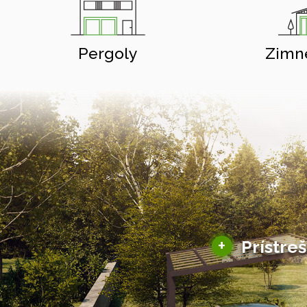
Pergoly
Zimn
+
Prístre
Hliníkové prístre
Solárne prístreš