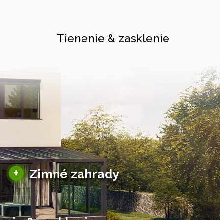
Tienenie & zasklenie
Sezónne zimné záhrady
+
Zimné zahrady
Hliníkové zimné záhrady
Posuvné zimné záhrady
Solárne zimné záhrady