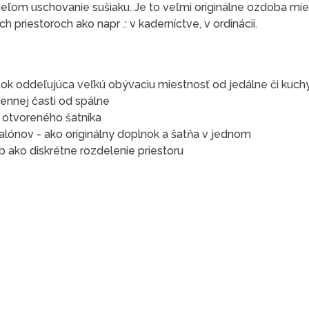
ieľom uschovanie sušiaku. Je to veľmi originálne ozdoba mie
 priestoroch ako napr .: v kaderníctve, v ordinácii.
ok oddeľujúca veľkú obývaciu miestnosť od jedálne či kuch
ennej časti od spálne
e otvoreného šatníka
alónov - ako originálny doplnok a šatňa v jednom
 ako diskrétne rozdelenie priestoru