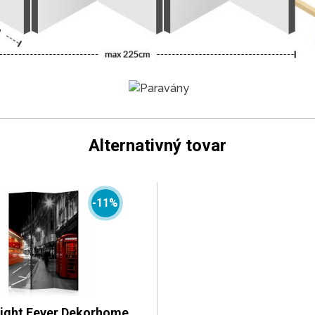
Alternativný tovar
-11%
ight Fever Dekorhome