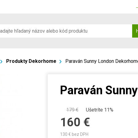
Produkty Dekorhome
Paraván Sunny London Dekorhom
Paraván Sunn
179
€
Ušetríte 11%
160
€
130
€ bez DPH