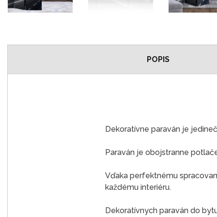
POPIS
Dekoratívne paraván je jedine
Paraván je obojstranne potlač
Vďaka perfektnému spracovaniu
každému interiéru.
Dekoratívnych paraván do bytu j