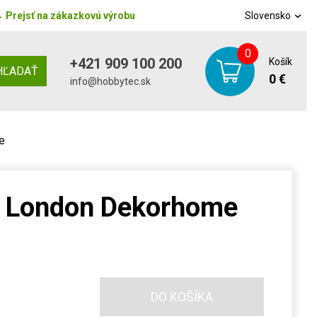
→
Prejsť na zákazkovú výrobu
Slovensko
0
+421 909 100 200
Košík
HĽADAŤ
0 €
info@hobbytec.sk
e
y London Dekorhome
DO KOŠÍKA