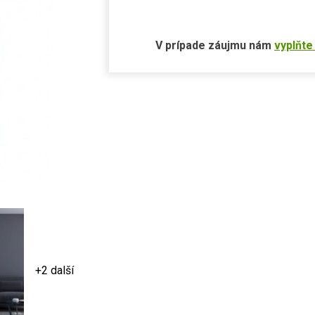
V prípade záujmu nám
vyplňte
+2 další