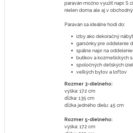
paraván možno využiť napr. S c
nielen doma ale aj v obchodných
Paraván sa ideálne hodí do:
izby ako dekoračný nábyt
garsónky pre oddelenie d
spálne napr. na oddeleni
butikov a kozmetických s
spoločných detských izieb
veľkých bytov a loftov
Rozmer 3-dielneho:
výška: 172 cm
dĺžka: 135 cm
dĺžka jedného dielu: 45 cm
Rozmer 5-dielneho:
výška: 172 cm