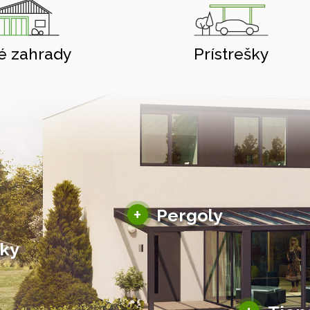
é zahrady
Prístrešky
Hliníkové pergoly
+
Pergoly
Bioklimatické pergoly
šky
Altány a zastrešenie
šky
Solárne pergoly
ky pre auto