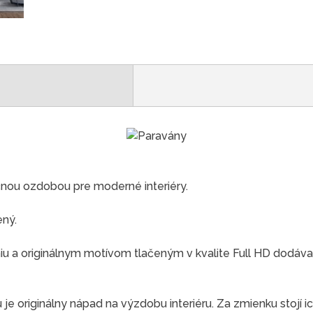
čnou ozdobou pre moderné interiéry.
ený.
 a originálnym motívom tlačeným v kvalite Full HD dodáva
e originálny nápad na výzdobu interiéru. Za zmienku stojí ic