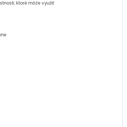
stností, ktoré môže využiť
yne