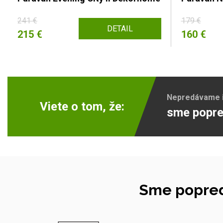
241 €
179 €
DETAIL
215 €
160 €
Nepredávame ib
Viete o tom, že:
sme popre
Sme popred