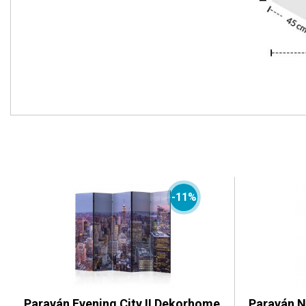
-11%
Paraván Evening City II Dekorhome
Paraván N