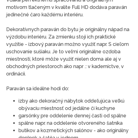
motívom tlačeným v kvalite Full HD dodáva paraván
jedinečné čaro každému interiéru.
Dekoratívnych paraván do bytu je originálny nápad na
výzdobu interiéru. Za zmienku stojí ich praktické
využitie - izbový paraván možno využiť napr. S cieľom
uschovanie sušiaku. Je to veľmi originálne ozdoba
miestností, ktoré môže využiť nielen doma ale aj v
obchodných priestoroch ako napr .: v kaderníctve, v
ordinácii.
Paraván sa ideálne hodí do:
izby ako dekoračný nábytok oddeľujúca veľkú
obývaciu miestnosť od jedálne či kuchyne
garsónky pre oddelenie dennej časti od spálne
spálne napr. na oddelenie otvoreného šatníka
butikov a kozmetických salónov - ako originálny
doplnok a šatňa v jednom