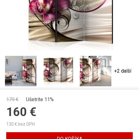
+2 další
179
€
Ušetríte 11%
160
€
130
€ bez DPH
DO KOŠÍKA