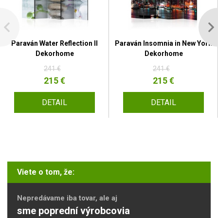
Paraván Water Reflection II
Paraván Insomnia in New York
Dekorhome
Dekorhome
241 €
241 €
215 €
215 €
DETAIL
DETAIL
Viete o tom, že:
Nepredávame iba tovar, ale aj
sme poprední výrobcovia