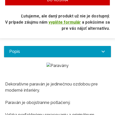
Ľutujeme, ale daný produkt už nie je dostupný.
V prípade záujmu nám
vyplňte formulár
a pokúsime sa
pre vás nájsť alternatívu.
Popis
Dekoratívne paraván je jedinečnou ozdobou pre
moderné interiéry.
Paraván je obojstranne potlačený.
Vďaka perfektnému spracovaniu a originálnym