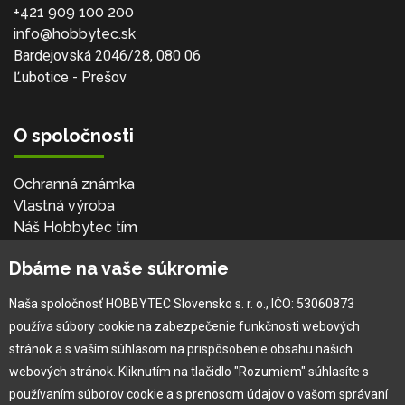
+421 909 100 200
info@hobbytec.sk
Bardejovská 2046/28, 080 06
Ľubotice - Prešov
O spoločnosti
Ochranná známka
Vlastná výroba
Náš Hobbytec tím
Kontaktné údaje
Dbáme na vaše súkromie
Naša história
Kariéra
Naša spoločnosť HOBBYTEC Slovensko s. r. o., IČO: 53060873
používa súbory cookie na zabezpečenie funkčnosti webových
Pre zákazníka
stránok a s vaším súhlasom na prispôsobenie obsahu našich
webových stránok. Kliknutím na tlačidlo "Rozumiem" súhlasíte s
používaním súborov cookie a s prenosom údajov o vašom správaní
Garancia najlepšej ceny