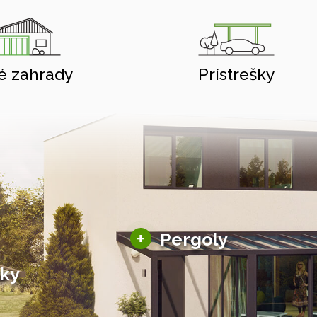
é zahrady
Prístrešky
Hliníkové pergoly
+
Pergoly
Bioklimatické pergoly
šky
Altány a zastrešenie
šky
Solárne pergoly
ky pre auto