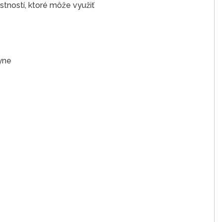
stností, ktoré môže využiť
yne