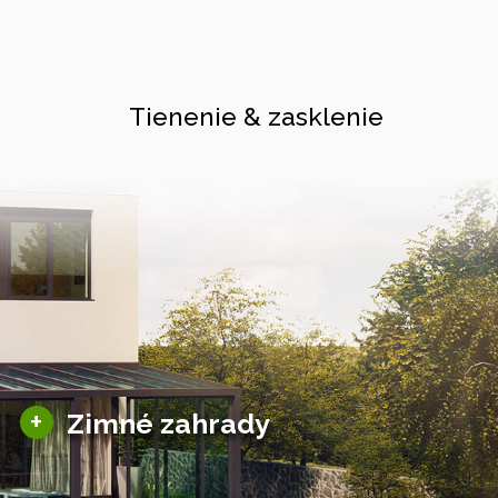
Tienenie & zasklenie
Sezónne zimné záhrady
+
Zimné zahrady
Hliníkové zimné záhrady
Posuvné zimné záhrady