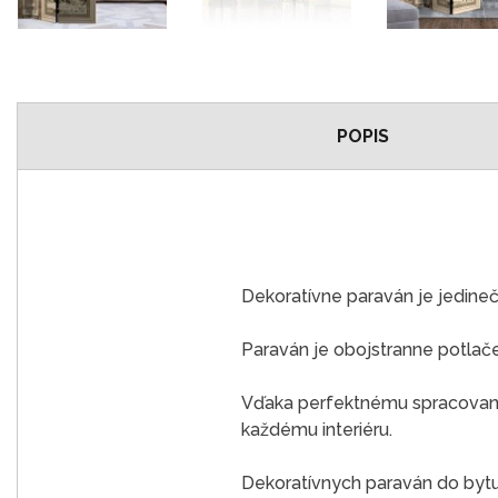
POPIS
Dekoratívne paraván je jedine
Paraván je obojstranne potlač
Vďaka perfektnému spracovaniu
každému interiéru.
Dekoratívnych paraván do bytu j