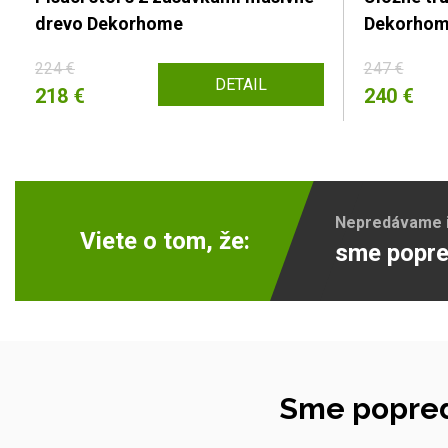
drevo Dekorhome
Dekorho
224 €
247 €
DETAIL
218 €
240 €
Nepredávame ib
Viete o tom, že:
sme popre
Sme popred