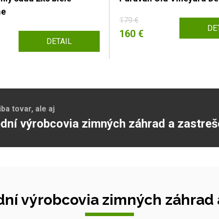
me
179 €
DE
160 €
DETAIL
a tovar, ale aj
dní výrobcovia zimných záhrad a zastreš
ní výrobcovia zimných záhrad a