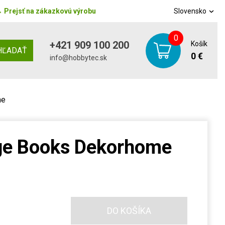
→
Prejsť na zákazkovú výrobu
Slovensko
0
+421 909 100 200
Košík
HĽADAŤ
0 €
info@hobbytec.sk
me
ge Books Dekorhome
DO KOŠÍKA