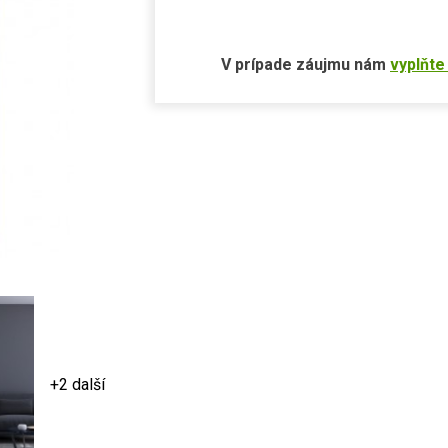
V prípade záujmu nám
vyplňte
+2 další