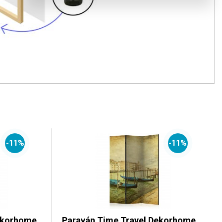
-11%
-11%
ekorhome
Paraván Time Travel Dekorhome