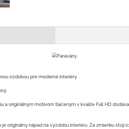
čnou ozdobou pre moderné interiéry.
ený.
 a originálnym motívom tlačeným v kvalite Full HD dodáva
e originálny nápad na výzdobu interiéru. Za zmienku stojí ic