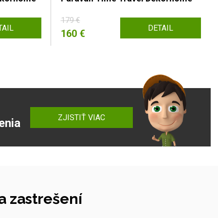
179 €
TAIL
DETAIL
160 €
ZJISTIŤ VIAC
enia
 zastrešení