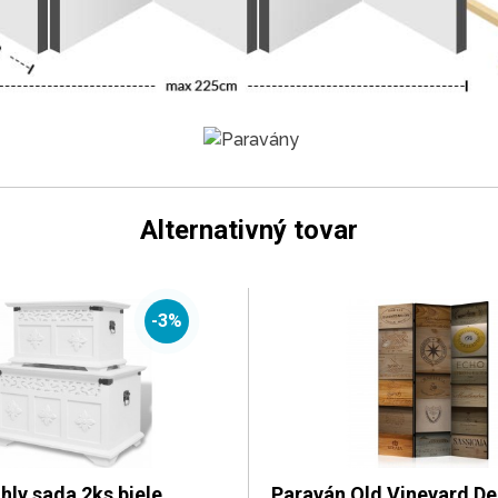
Alternativný tovar
-3%
hly sada 2ks biele
Paraván Old Vineyard D