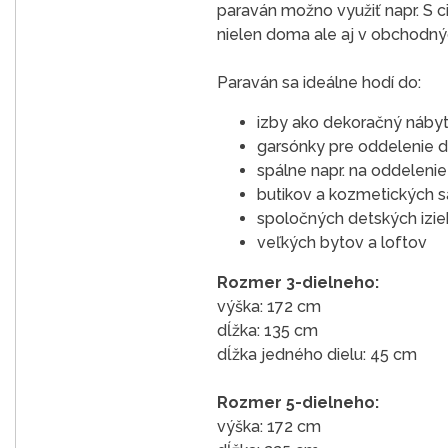
paraván možno využiť napr. S c
nielen doma ale aj v obchodných
Paraván sa ideálne hodí do:
izby ako dekoračný nábyt
garsónky pre oddelenie d
spálne napr. na oddeleni
butikov a kozmetických s
spoločných detských izieb
veľkých bytov a loftov
Rozmer 3-dielneho:
výška: 172 cm
dĺžka: 135 cm
dĺžka jedného dielu: 45 cm
Rozmer 5-dielneho:
výška: 172 cm