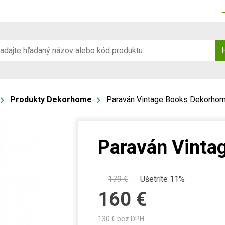
Produkty Dekorhome
Paraván Vintage Books Dekorho
Paraván Vinta
179
€
Ušetríte 11%
160
€
130
€ bez DPH