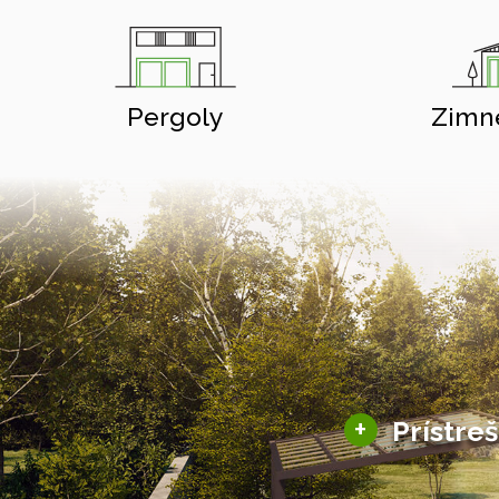
Pergoly
Zimn
+
Prístre
Hliníkové prístre
Solárne prístreš