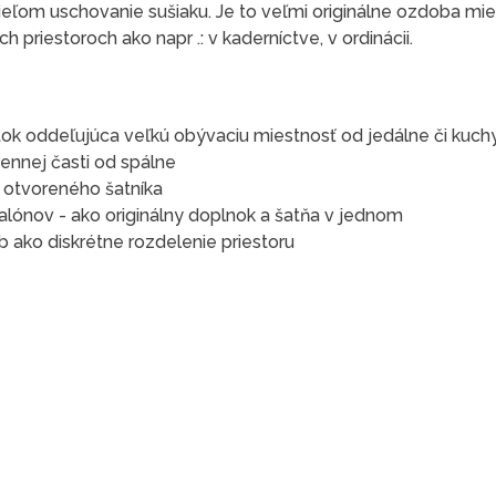
ieľom uschovanie sušiaku. Je to veľmi originálne ozdoba mie
 priestoroch ako napr .: v kaderníctve, v ordinácii.
ok oddeľujúca veľkú obývaciu miestnosť od jedálne či kuch
ennej časti od spálne
e otvoreného šatníka
alónov - ako originálny doplnok a šatňa v jednom
 ako diskrétne rozdelenie priestoru