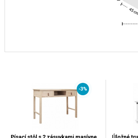
-3%
Písací stôl s 2 zásuvkami masívne
Úložné tru