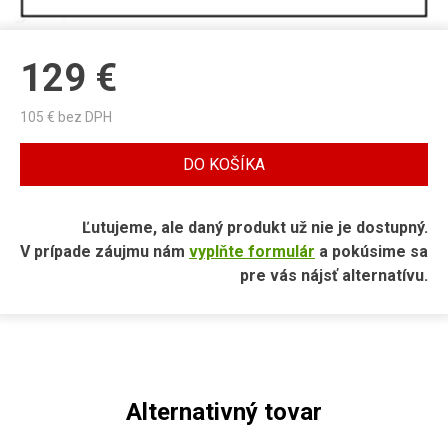
129
€
105
€ bez DPH
DO KOŠÍKA
Ľutujeme, ale daný produkt už nie je dostupný.
V prípade záujmu nám
vyplňte formulár
a pokúsime sa
pre vás nájsť alternatívu.
Alternativný tovar