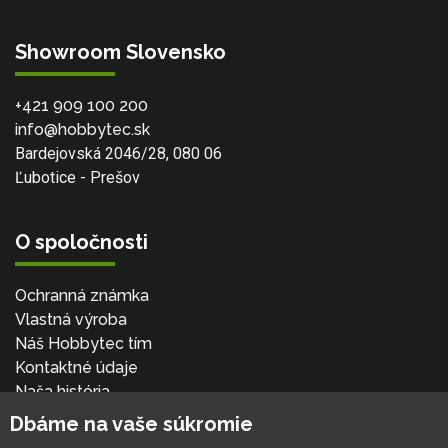
Showroom Slovensko
+421 909 100 200
info@hobbytec.sk
Bardejovská 2046/28, 080 06
Ľubotice - Prešov
O spoločnosti
Ochranná známka
Vlastná výroba
Náš Hobbytec tím
Kontaktné údaje
Naša história
Kariéra
Dbáme na vaše súkromie