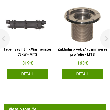
Tepelný výměník Warmenator
Základní prvek 2" 70 mm nerez
75kW - MTS
pro folie - MTS
319 €
163 €
DETAIL
DETAIL
Viete o tom, že: