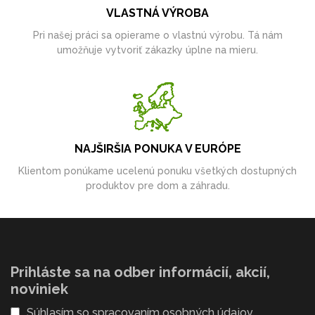
VLASTNÁ VÝROBA
Pri našej práci sa opierame o vlastnú výrobu. Tá nám
umožňuje vytvoriť zákazky úplne na mieru.
NAJŠIRŠIA PONUKA V EURÓPE
Klientom ponúkame ucelenú ponuku všetkých dostupných
produktov pre dom a záhradu.
Prihláste sa na odber informácií, akcií,
noviniek
Súhlasím so
spracovaním osobných údajov
.