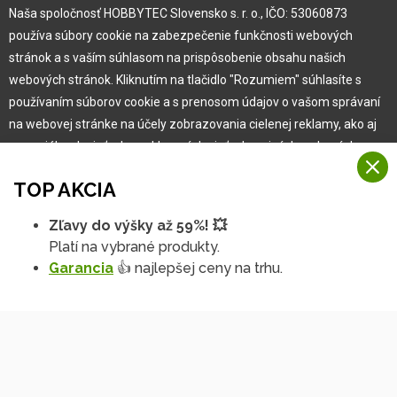
Naša spoločnosť HOBBYTEC Slovensko s. r. o., IČO: 53060873
Pre zákazníka
používa súbory cookie na zabezpečenie funkčnosti webových
stránok a s vaším súhlasom na prispôsobenie obsahu našich
Garancia najlepšej ceny
webových stránok. Kliknutím na tlačidlo "Rozumiem" súhlasíte s
Užívateľský manuál
používaním súborov cookie a s prenosom údajov o vašom správaní
Obchodné podmienky
na webovej stránke na účely zobrazovania cielenej reklamy, ako aj
Zákazník & partner
na sociálnych sieťach a reklamných sieťach na iných webových
Reklamácia
stránkach a meraniach.
Novinky
TOP AKCIA
Viac informácií
Zľavy do výšky až 59%! 💥
Na našich webových stránkach používame niekoľko kategórií
Platí na vybrané produkty.
Rozumiem
súborov cookie:
Garancia
👍 najlepšej ceny na trhu.
Technické súbory cookie
Podrobné nastavenia
Tieto údaje sú nevyhnutne potrebné na fungovanie stránky a funkcií,
ktoré sa rozhodnete používať. Bez nich by naša webová stránka
nefungovala, napr. by ste sa nemohli prihlásiť do svojho
používateľského účtu.
Copyright © 2010 -
2026
HOBBYTEC
,
info@hobbytec.sk
,
Funkčné súbory cookie