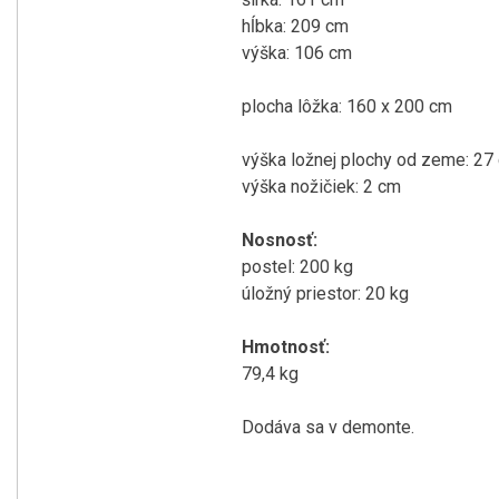
hĺbka
:
209
cm
výška:
106
cm
plocha
lôžka
:
160
x 200
cm
výška ložnej
plochy
od zeme
:
27
výška
nožičiek
:
2
cm
Nosnosť
:
postel
:
200
kg
úložný
priestor
:
20
kg
Hmotnosť
:
79,4
kg
Dodáva sa v
demonte
.