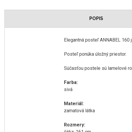
POPIS
Elegantná
posteľ
ANNABEL
160
Posteľ
ponúka úložný
priestor
.
Súčasťou postele
sú
lamelové
ro
Farba
:
sivá
Materiál
:
zamatová
látka
Rozmery
:
šírka
:
161
cm