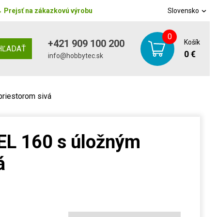
→
Prejsť na zákazkovú výrobu
Slovensko
0
+421 909 100 200
Košík
HĽADAŤ
0 €
info@hobbytec.sk
riestorom sivá
L 160 s úložným
á