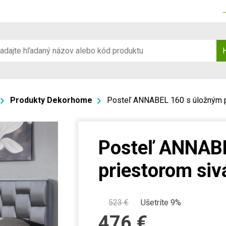
Produkty Dekorhome
Posteľ ANNABEL 160 s úložným p
Posteľ ANNABE
priestorom siv
523
€
Ušetríte 9%
476
€