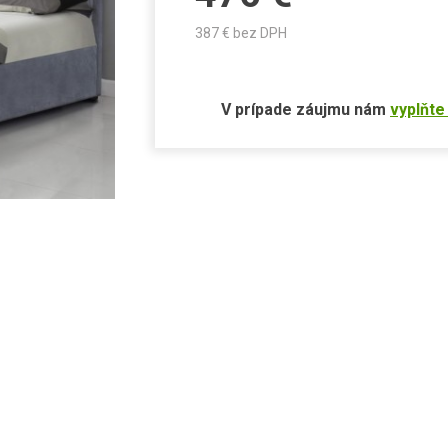
387
€ bez DPH
V prípade záujmu nám
vyplňte