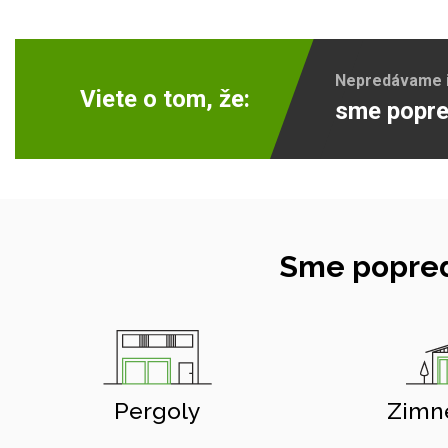
Nepredávame ib
Viete o tom, že:
sme popre
Sme popred
Pergoly
Zimn