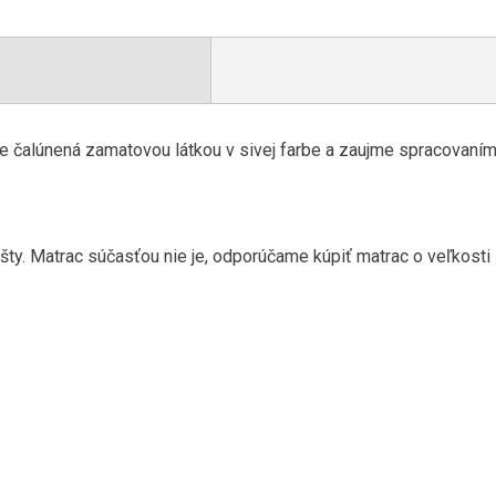
je čalúnená
zamatovou
látkou
v sivej
farbe
a
zaujme
spracovaní
šty
.
Matrac
súčasťou
nie je
,
odporúčame kúpiť
matrac o
veľkosti