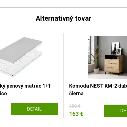
Alternativný tovar
ký penový matrac 1+1
Komoda NEST KM-2 dub 
ico
čierna
180 €
DETAIL
DE
163 €