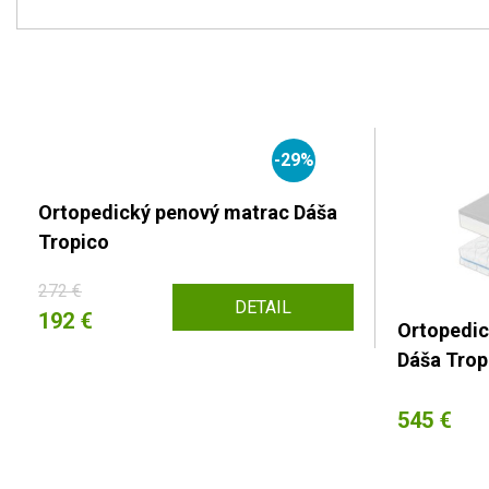
-29%
Ortopedický penový matrac Dáša
Tropico
272 €
DETAIL
192 €
Ortopedic
Dáša Trop
545 €