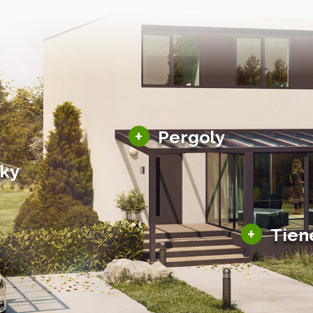
Hliníkové pergoly
+
Pergoly
Bioklimatické pergoly
šky
Altány a zastrešenie
šky
Solárne pergoly
ky pre auto
+
Tien
Tienenie
Zasklenie