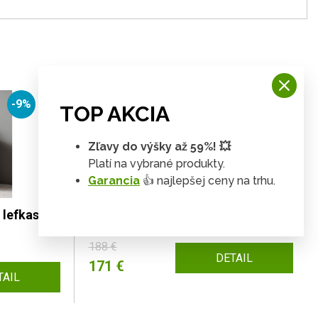
-9%
-9%
TOP AKCIA
Zľavy do výšky až 59%! 💥
Platí na vybrané produkty.
Garancia
👍 najlepšej ceny na trhu.
lefkas /
Pružinový matrac POLARIS
188 €
DETAIL
171 €
TAIL