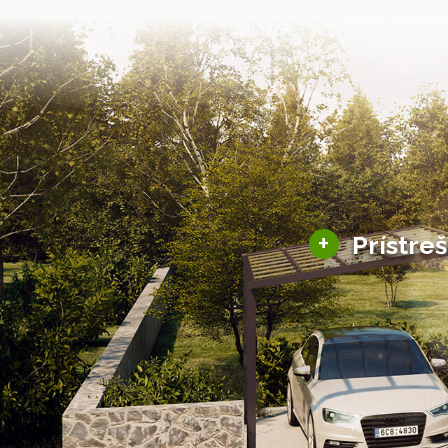
+
Prístre
Hliníkové prístre
Solárne prístreš