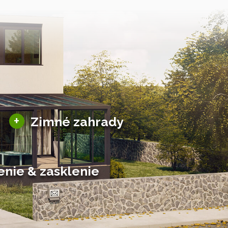
Sezónne zimné záhrady
+
Zimné zahrady
Hliníkové zimné záhrady
Posuvné zimné záhrady
Solárne zimné záhrady
enie & zasklenie