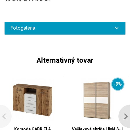
Fotogaléria
Alternativný tovar
-9%
Komoda GABRIELA
Vešiaková skriňa LIMA S-1