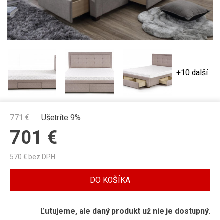
+10 další
771
€
Ušetríte 9%
701
€
570
€ bez DPH
DO KOŠÍKA
Ľutujeme, ale daný produkt už nie je dostupný.