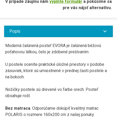
V prípade záujmu nám
vyplňte formulár
a pokúsime sa
pre vás nájsť alternatívu.
Popis
Moderná
čalúnená posteľ
EVORA
je čalúnená
béžovú
poťahovou
látkou
,
čelo je
zdobené
prešívaním
.
U
postele
oceníte
praktické úložné
priestory v podobe
zásuviek
,
ktoré sú
umiestnené
v prednej
časti postele
a
na
bokoch
.
Nožičky
postele sú
drevené
vo farbe
orech
.
Posteľ
obsahuje
rošt
.
Bez
matraca
.
Odporúčame
dokúpiť
kvalitný
matrac
POLARIS
o rozmere
160x200
cm
z našej
ponuky
.