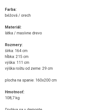
Farba
:
béžová
/
orech
Materiál
:
látka
/
masívne
drevo
Rozmery
:
šírka
:
164
cm
hĺbka
:
215
cm
výška:
111
cm
výška
roštu
od zeme
:
29
cm
plocha
na
spanie
:
160x200
cm
Hmotnosť
:
108,7
kg
Dodáva sa v
demonte
.