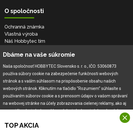
O spoločnosti
Ochranná známka
Vlastná výroba
Náš Hobbytec tím
Kontaktné údaje
Dbáme na vaše súkromie
Naša história
Kariéra
Naša spoločnosť HOBBYTEC Slovensko s. r. o., IČO: 53060873
používa súbory cookie na zabezpečenie funkčnosti webových
Pre zákazníka
stránok a s vaším súhlasom na prispôsobenie obsahu našich
webových stránok. Kliknutím na tlačidlo "Rozumiem" súhlasíte s
používaním súborov cookie a s prenosom údajov o vašom správaní
Garancia najlepšej ceny
na webovej stránke na účely zobrazovania cielenej reklamy, ako aj
Užívateľský manuál
na sociálnych sieťach a reklamných sieťach na iných webových
Obchodné podmienky
stránkach a meraniach.
Zákazník & partner
TOP AKCIA
Reklamácia
Viac informácií