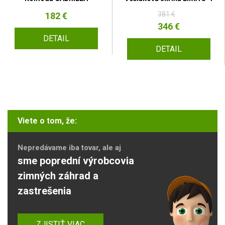
381 €
182 €
346 €
DETAIL
DETAIL
Viete o tom, že:
Nepredávame iba tovar, ale aj
sme poprední výrobcovia
zimných záhrad a
zastrešenia
ZJISTIŤ VIAC