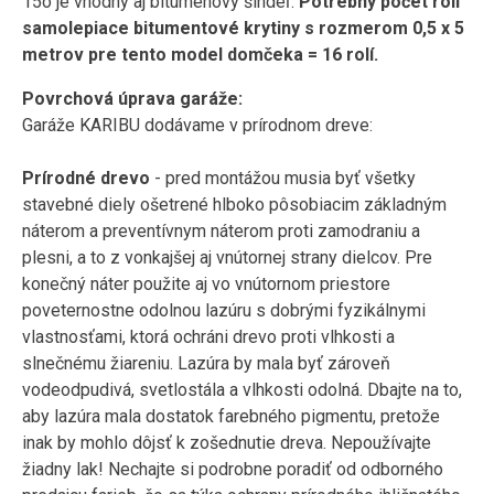
15o je vhodný aj bitúmenový šindeľ.
Potrebný počet rolí
samolepiace bitumentové krytiny s rozmerom 0,5 x 5
metrov pre tento model domčeka = 16 rolí.
Povrchová úprava garáže:
Garáže KARIBU dodávame v prírodnom dreve:
Prírodné drevo
- pred montážou musia byť všetky
stavebné diely ošetrené hlboko pôsobiacim základným
náterom a preventívnym náterom proti zamodraniu a
plesni, a to z vonkajšej aj vnútornej strany dielcov. Pre
konečný náter použite aj vo vnútornom priestore
poveternostne odolnou lazúru s dobrými fyzikálnymi
vlastnosťami, ktorá ochráni drevo proti vlhkosti a
slnečnému žiareniu. Lazúra by mala byť zároveň
vodeodpudivá, svetlostála a vlhkosti odolná. Dbajte na to,
aby lazúra mala dostatok farebného pigmentu, pretože
inak by mohlo dôjsť k zošednutie dreva. Nepoužívajte
žiadny lak! Nechajte si podrobne poradiť od odborného