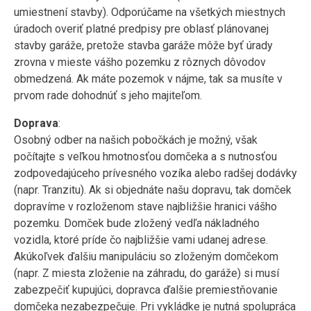
umiestnení stavby). Odporúčame na všetkých miestnych
úradoch overiť platné predpisy pre oblasť plánovanej
stavby garáže, pretože stavba garáže môže byť úrady
zrovna v mieste vášho pozemku z rôznych dôvodov
obmedzená. Ak máte pozemok v nájme, tak sa musíte v
prvom rade dohodnúť s jeho majiteľom.
Doprava
:
Osobný odber na našich pobočkách je možný, však
počítajte s veľkou hmotnosťou domčeka a s nutnosťou
zodpovedajúceho prívesného vozíka alebo radšej dodávky
(napr. Tranzitu). Ak si objednáte našu dopravu, tak domček
dopravíme v rozloženom stave najbližšie hranici vášho
pozemku. Domček bude zložený vedľa nákladného
vozidla, ktoré príde čo najbližšie vami udanej adrese.
Akúkoľvek ďalšiu manipuláciu so zloženým domčekom
(napr. Z miesta zloženie na záhradu, do garáže) si musí
zabezpečiť kupujúci, dopravca ďalšie premiestňovanie
domčeka nezabezpečuje. Pri vykládke je nutná spolupráca