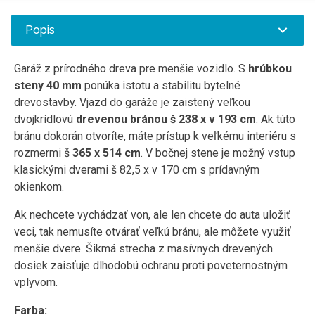
Popis
Garáž z prírodného dreva pre menšie vozidlo. S
hrúbkou
steny 40 mm
ponúka istotu a stabilitu bytelné
drevostavby. Vjazd do garáže je zaistený veľkou
dvojkrídlovú
drevenou bránou š 238 x v 193 cm
. Ak túto
bránu dokorán otvoríte, máte prístup k veľkému interiéru s
rozmermi š
365 x 514 cm
. V bočnej stene je možný vstup
klasickými dverami š 82,5 x v 170 cm s prídavným
okienkom.
Ak nechcete vychádzať von, ale len chcete do auta uložiť
veci, tak nemusíte otvárať veľkú bránu, ale môžete využiť
menšie dvere. Šikmá strecha z masívnych drevených
dosiek zaisťuje dlhodobú ochranu proti poveternostným
vplyvom.
Farba: