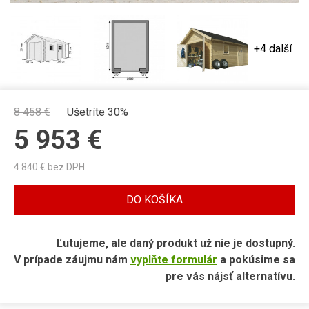
+4 další
8 458
€
Ušetríte 30%
5 953
€
4 840
€ bez DPH
DO KOŠÍKA
Ľutujeme, ale daný produkt už nie je dostupný.
V prípade záujmu nám
vyplňte formulár
a pokúsime sa
pre vás nájsť alternatívu.