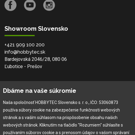
Showroom Slovensko
+421 909 100 200
info@hobbytec.sk
Bardejovská 2046/28, 080 06
Ľubotice - Prešov
O spoločnosti
Dbáme na vaše súkromie
Ochranná známka
Naša spoločnosť HOBBYTEC Slovensko s. r. o., IČO: 53060873
Vlastná výroba
používa súbory cookie na zabezpečenie funkčnosti webových
Náš Hobbytec tím
stránok a s vaším súhlasom na prispôsobenie obsahu našich
Kontaktné údaje
webových stránok. Kliknutím na tlačidlo "Rozumiem" súhlasíte s
Naša história
používaním súborov cookie a s prenosom údajov o vašom správaní