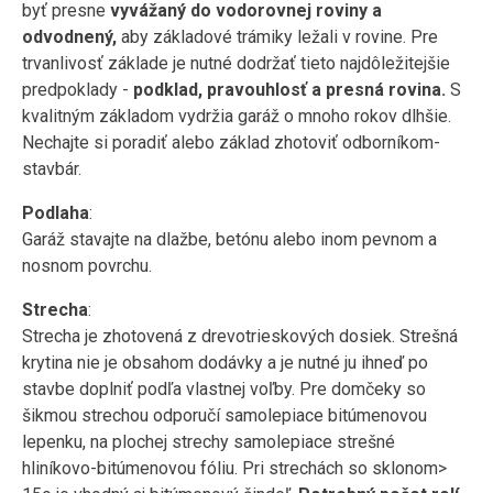
byť presne
vyvážaný do vodorovnej roviny a
odvodnený,
aby základové trámiky ležali v rovine. Pre
trvanlivosť základe je nutné dodržať tieto najdôležitejšie
predpoklady -
podklad, pravouhlosť a presná rovina.
S
kvalitným základom vydržia garáž o mnoho rokov dlhšie.
Nechajte si poradiť alebo základ zhotoviť odborníkom-
stavbár.
Podlaha
:
Garáž stavajte na dlažbe, betónu alebo inom pevnom a
nosnom povrchu.
Strecha
:
Strecha je zhotovená z drevotrieskových dosiek. Strešná
krytina nie je obsahom dodávky a je nutné ju ihneď po
stavbe doplniť podľa vlastnej voľby. Pre domčeky so
šikmou strechou odporučí samolepiace bitúmenovou
lepenku, na plochej strechy samolepiace strešné
hliníkovo-bitúmenovou fóliu. Pri strechách so sklonom>