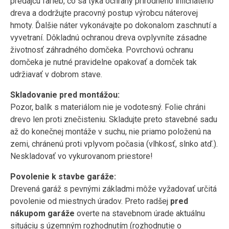
predajcu farieb, čo sa týka ochrany prírodného ihličnatého
dreva a dodržujte pracovný postup výrobcu náterovej
hmoty. Ďalšie náter vykonávajte po dokonalom zaschnutí a
vyvetraní. Dôkladnú ochranou dreva ovplyvníte zásadne
životnosť záhradného domčeka. Povrchovú ochranu
domčeka je nutné pravidelne opakovať a domček tak
udržiavať v dobrom stave.
Skladovanie pred montážou:
Pozor, balík s materiálom nie je vodotesný. Folie chráni
drevo len proti znečisteniu. Skladujte preto stavebné sadu
až do konečnej montáže v suchu, nie priamo položenú na
zemi, chránenú proti vplyvom počasia (vlhkosť, slnko atď.).
Neskladovať vo vykurovanom priestore!
Povolenie k stavbe garáže:
Drevená garáž s pevnými základmi môže vyžadovať určitá
povolenie od miestnych úradov. Preto radšej
pred
nákupom garáže
overte na stavebnom úrade aktuálnu
situáciu s územným rozhodnutím (rozhodnutie o