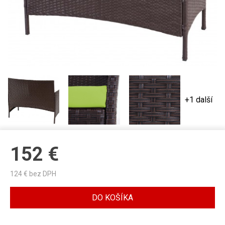
+1 další
152
€
124
€ bez DPH
DO KOŠÍKA