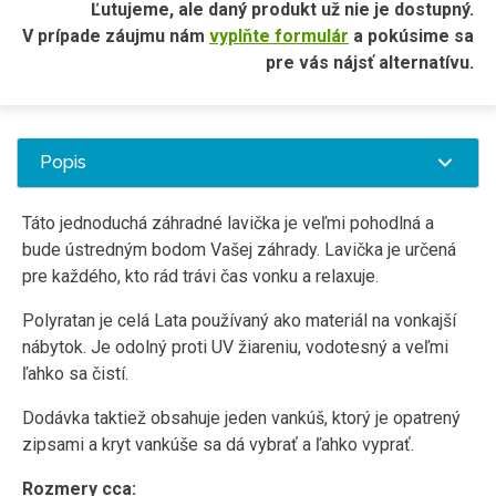
Ľutujeme, ale daný produkt už nie je dostupný.
V prípade záujmu nám
vyplňte formulár
a pokúsime sa
pre vás nájsť alternatívu.
Popis
Táto jednoduchá záhradné lavička je veľmi pohodlná a
bude ústredným bodom Vašej záhrady. Lavička je určená
pre každého, kto rád trávi čas vonku a relaxuje.
Polyratan je celá Lata používaný ako materiál na vonkajší
nábytok. Je odolný proti UV žiareniu, vodotesný a veľmi
ľahko sa čistí.
Dodávka taktiež obsahuje jeden vankúš, ktorý je opatrený
zipsami a kryt vankúše sa dá vybrať a ľahko vyprať.
Rozmery cca: