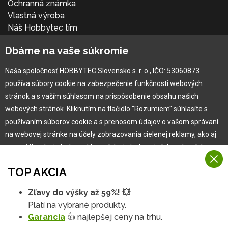
Ochranná známka
Vlastná výroba
Náš Hobbytec tím
Kontaktné údaje
Dbáme na vaše súkromie
Naša história
Kariéra
Naša spoločnosť HOBBYTEC Slovensko s. r. o., IČO: 53060873
používa súbory cookie na zabezpečenie funkčnosti webových
Pre zákazníka
stránok a s vaším súhlasom na prispôsobenie obsahu našich
webových stránok. Kliknutím na tlačidlo "Rozumiem" súhlasíte s
používaním súborov cookie a s prenosom údajov o vašom správaní
Garancia najlepšej ceny
na webovej stránke na účely zobrazovania cielenej reklamy, ako aj
Užívateľský manuál
na sociálnych sieťach a reklamných sieťach na iných webových
Obchodné podmienky
stránkach a meraniach.
Zákazník & partner
TOP AKCIA
Reklamácia
Viac informácií
Novinky
Zľavy do výšky až 59%! 💥
Na našich webových stránkach používame niekoľko kategórií
Platí na vybrané produkty.
Rozumiem
súborov cookie:
Garancia
👍 najlepšej ceny na trhu.