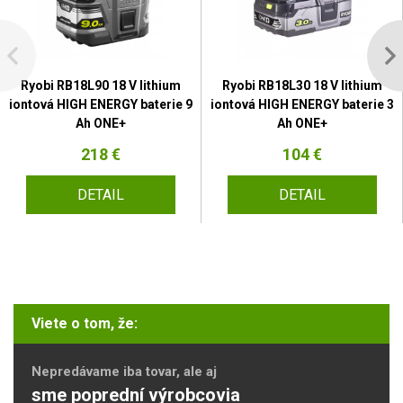
Ryobi RB18L90 18 V lithium
Ryobi RB18L30 18 V lithium
iontová HIGH ENERGY baterie 9
iontová HIGH ENERGY baterie 3
Ah ONE+
Ah ONE+
218 €
104 €
DETAIL
DETAIL
Viete o tom, že:
Nepredávame iba tovar, ale aj
sme poprední výrobcovia