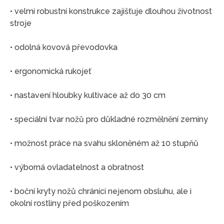
• velmi robustní konstrukce zajišťuje dlouhou životnost
stroje
• odolná kovová převodovka
• ergonomická rukojeť
• nastavení hloubky kultivace až do 30 cm
• speciální tvar nožů pro důkladné rozmělnění zeminy
• možnost práce na svahu skloněném až 10 stupňů
• výborná ovladatelnost a obratnost
• boční kryty nožů chránící nejenom obsluhu, ale i
okolní rostliny před poškozením