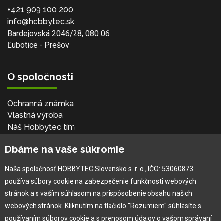
+421 909 100 200
info@hobbytec.sk
Bardejovská 2046/28, 080 06
Ľubotice - Prešov
O spoločnosti
Ochranná známka
Vlastná výroba
Náš Hobbytec tím
Kontaktné údaje
Dbáme na vaše súkromie
Naša história
Kariéra
Naša spoločnosť HOBBYTEC Slovensko s. r. o., IČO: 53060873
používa súbory cookie na zabezpečenie funkčnosti webových
Pre zákazníka
stránok a s vaším súhlasom na prispôsobenie obsahu našich
webových stránok. Kliknutím na tlačidlo "Rozumiem" súhlasíte s
používaním súborov cookie a s prenosom údajov o vašom správaní
Garancia najlepšej ceny