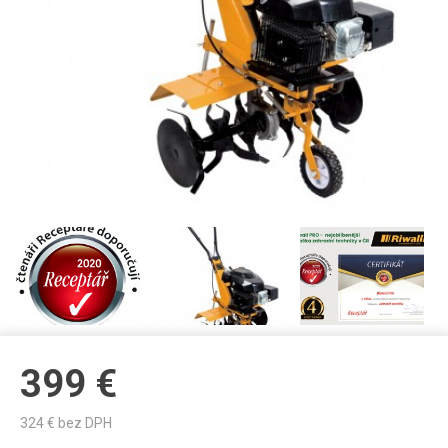
399
€
324
€ bez DPH