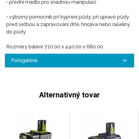
• přední madlo pro snadnou manipulaci
• výborný pomocník při kypření půdy, při úpravě půdy
před setbou a zapravování drtě, hnojiva nebo rašeliny
do půdy
Rozměry balení: 710.00 x 440.00 x 680.00
Fotogaléria
Alternativný tovar