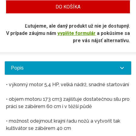
DO KOŠÍKA
Ľutujeme, ale daný produkt už nie je dostupný.
V prípade záujmu nám
vyplňte formulár
a pokúsime sa
pre vás nájsť alternatívu.
Popis
• výkonný motor 5,4 HP, velká nádrž, snadné startování
• objem motoru 173 cm3 zajišťuje dostatečnou sílu pro
práci se záběrem 60 cm i v těžší půdě
• možnost odejmout krajní řadu nožů a vytvořit tak
kultivátor se záběrem 40 cm