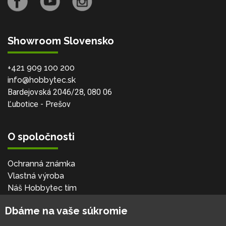
Showroom Slovensko
+421 909 100 200
info@hobbytec.sk
Bardejovská 2046/28, 080 06
Ľubotice - Prešov
O spoločnosti
Ochranná známka
Vlastná výroba
Náš Hobbytec tím
Kontaktné údaje
Dbáme na vaše súkromie
Naša história
Kariéra