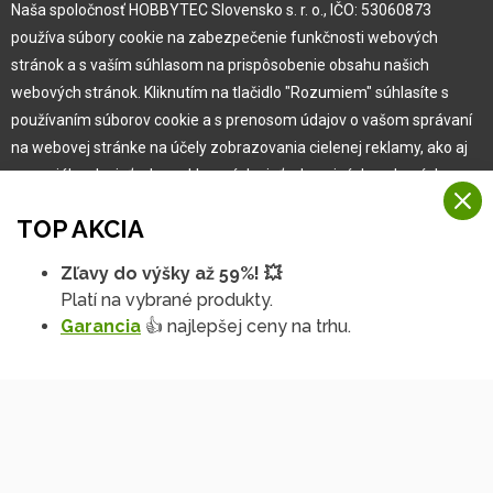
Naša spoločnosť HOBBYTEC Slovensko s. r. o., IČO: 53060873
používa súbory cookie na zabezpečenie funkčnosti webových
Pre zákazníka
stránok a s vaším súhlasom na prispôsobenie obsahu našich
webových stránok. Kliknutím na tlačidlo "Rozumiem" súhlasíte s
používaním súborov cookie a s prenosom údajov o vašom správaní
Garancia najlepšej ceny
na webovej stránke na účely zobrazovania cielenej reklamy, ako aj
Užívateľský manuál
na sociálnych sieťach a reklamných sieťach na iných webových
Obchodné podmienky
stránkach a meraniach.
Zákazník & partner
TOP AKCIA
Reklamácia
Viac informácií
Novinky
Zľavy do výšky až 59%! 💥
Na našich webových stránkach používame niekoľko kategórií
Platí na vybrané produkty.
Rozumiem
súborov cookie:
Garancia
👍 najlepšej ceny na trhu.
Technické súbory cookie
Podrobné nastavenia
Tieto údaje sú nevyhnutne potrebné na fungovanie stránky a funkcií,
ktoré sa rozhodnete používať. Bez nich by naša webová stránka
nefungovala, napr. by ste sa nemohli prihlásiť do svojho
používateľského účtu.
Funkčné súbory cookie