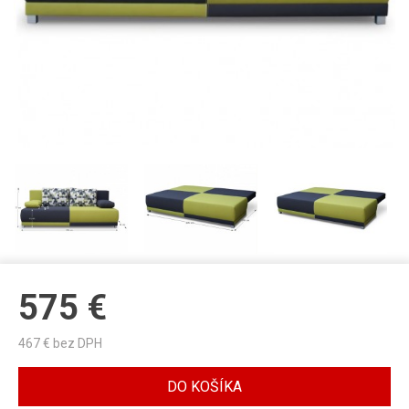
575
€
467
€ bez DPH
DO KOŠÍKA