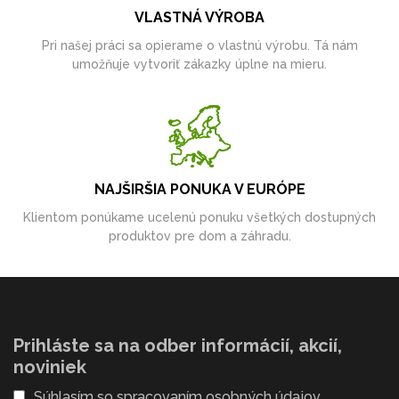
VLASTNÁ VÝROBA
Pri našej práci sa opierame o vlastnú výrobu. Tá nám
umožňuje vytvoriť zákazky úplne na mieru.
NAJŠIRŠIA PONUKA V EURÓPE
Klientom ponúkame ucelenú ponuku všetkých dostupných
produktov pre dom a záhradu.
Prihláste sa na odber informácií, akcií,
noviniek
Súhlasím so
spracovaním osobných údajov
.