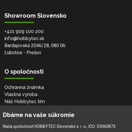
Showroom Slovensko
+421 909 100 200
info@hobbytec.sk
Bardejovská 2046/28, 080 06
Ľubotice - Prešov
O spoločnosti
Ochranná známka
Vlastná výroba
Náš Hobbytec tím
Kontaktné údaje
Dbáme na vaše súkromie
Naša história
Kariéra
Naša spoločnosť HOBBYTEC Slovensko s. r. o., IČO: 53060873