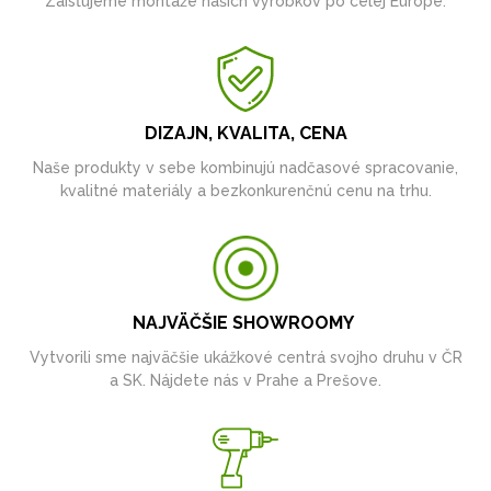
Zaisťujeme montáže našich výrobkov po celej Európe.
DIZAJN, KVALITA, CENA
Naše produkty v sebe kombinujú nadčasové spracovanie,
kvalitné materiály a bezkonkurenčnú cenu na trhu.
NAJVÄČŠIE SHOWROOMY
Vytvorili sme najväčšie ukážkové centrá svojho druhu v ČR
a SK. Nájdete nás v Prahe a Prešove.