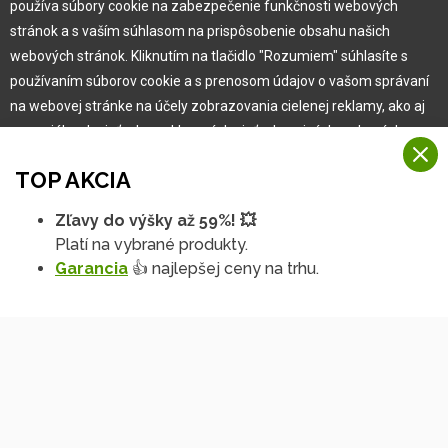
používa súbory cookie na zabezpečenie funkčnosti webových
Pre zákazníka
stránok a s vaším súhlasom na prispôsobenie obsahu našich
webových stránok. Kliknutím na tlačidlo "Rozumiem" súhlasíte s
používaním súborov cookie a s prenosom údajov o vašom správaní
Garancia najlepšej ceny
na webovej stránke na účely zobrazovania cielenej reklamy, ako aj
Užívateľský manuál
na sociálnych sieťach a reklamných sieťach na iných webových
Obchodné podmienky
stránkach a meraniach.
Zákazník & partner
TOP AKCIA
Reklamácia
Viac informácií
Novinky
Zľavy do výšky až 59%! 💥
Na našich webových stránkach používame niekoľko kategórií
Platí na vybrané produkty.
Rozumiem
súborov cookie:
Garancia
👍 najlepšej ceny na trhu.
Technické súbory cookie
Podrobné nastavenia
Tieto údaje sú nevyhnutne potrebné na fungovanie stránky a funkcií,
ktoré sa rozhodnete používať. Bez nich by naša webová stránka
nefungovala, napr. by ste sa nemohli prihlásiť do svojho
používateľského účtu.
Funkčné súbory cookie
Tieto súbory cookie nám umožňujú zapamätať si vaše základné voľby
Copyright © 2010 -
2026
HOBBYTEC
,
info@hobbytec.sk
,