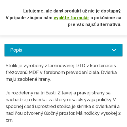
Ľutujeme, ale daný produkt už nie je dostupný.
V prípade záujmu nám
vyplňte formulár
a pokúsime sa
pre vás nájsť alternatívu.
Popis
Stolík je vyrobený z laminovanej DTD v kombinácii s
frézovanú MDF v farebnom prevedení biela. Dvierka
majú zaoblené hrany.
Je rozdelený na tri časti. Z ľavej a pravej strany sa
nachádzajú dvierka, za ktorými sa ukrývajú poličky. V
spodnej časti uprostred stolíka je skrinka s dvierkami a
nad ňou otvorený úložný prostor. Má nožičky vysokej 2
cm.