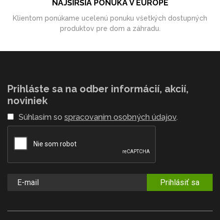
NAJŠIRŠIA PONUKA V EURÓPE
Klientom ponúkame ucelenú ponuku všetkých dostupných
produktov pre dom a záhradu.
Prihláste sa na odber informácií, akcií,
noviniek
Súhlasím so
spracovaním osobných údajov
.
Prihlásiť sa