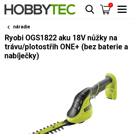
0
náradie
Ryobi OGS1822 aku 18V nůžky na
trávu/plotostřih ONE+ (bez baterie a
nabíječky)