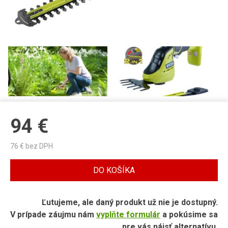
94
€
76
€ bez DPH
DO KOŠÍKA
Ľutujeme, ale daný produkt už nie je dostupný.
V prípade záujmu nám
vyplňte formulár
a pokúsime sa
pre vás nájsť alternatívu.