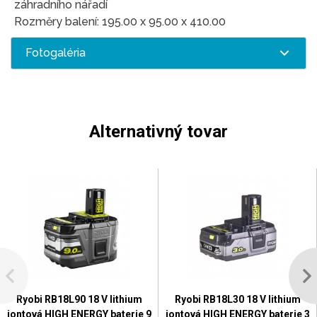
záhradního nářadí
Rozměry balení: 195.00 x 95.00 x 410.00
Fotogaléria
Alternativný tovar
Ryobi RB18L90 18 V lithium
Ryobi RB18L30 18 V lithium
iontová HIGH ENERGY baterie 9
iontová HIGH ENERGY baterie 3