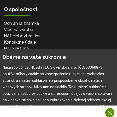
O spoločnosti
Ochranná známka
Vlastná výroba
Náš Hobbytec tím
Kontaktné údaje
Naša história
Kariéra
Dbáme na vaše súkromie
Naša spoločnosť HOBBYTEC Slovensko s. r. o., IČO: 53060873
Pre zákazníka
používa súbory cookie na zabezpečenie funkčnosti webových
stránok a s vaším súhlasom na prispôsobenie obsahu našich
Garancia najlepšej ceny
webových stránok. Kliknutím na tlačidlo "Rozumiem" súhlasíte s
Užívateľský manuál
používaním súborov cookie a s prenosom údajov o vašom správaní
Obchodné podmienky
na webovej stránke na účely zobrazovania cielenej reklamy, ako aj
Zákazník & partner
na sociálnych sieťach a reklamných sieťach na iných webových
Reklamácia
stránkach a meraniach.
Novinky