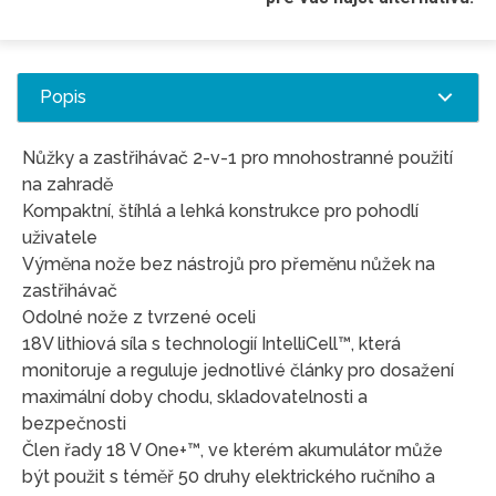
Popis
Nůžky a zastřihávač 2-v-1 pro mnohostranné použití
na zahradě
Kompaktní, štíhlá a lehká konstrukce pro pohodlí
uživatele
Výměna nože bez nástrojů pro přeměnu nůžek na
zastřihávač
Odolné nože z tvrzené oceli
18V lithiová síla s technologií IntelliCell™, která
monitoruje a reguluje jednotlivé články pro dosažení
maximální doby chodu, skladovatelnosti a
bezpečnosti
Člen řady 18 V One+™, ve kterém akumulátor může
být použit s téměř 50 druhy elektrického ručního a