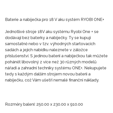
Baterie a nabíječka pro 18 V aku systém RYOBI ONE+
Jednotlivé stroje 18V aku systému Ryobi One + se
dodávají bez baterky a nabíječky. Ty se kupují
samostatně nebo v tzv. výhodných startovacích
sadách a jejich nabídku naleznete v záložce
příslušenství. S jedinou baterií a nabíječkou tak můžete
pohánět libovolný z více než 30 různých modelů
nářadí a zahradní techniky systému ONE+. Nekupujete
tedy s každým dalším strojem novou baterii a
nabíječku, což Vám ušetří nemalé finanční náklady.
Rozměry balení: 250.00 x 230.00 x 910.00