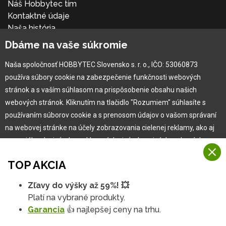
Náš Hobbytec tím
Kontaktné údaje
Naša história
Kariéra
Dbáme na vaše súkromie
Naša spoločnosť HOBBYTEC Slovensko s. r. o., IČO: 53060873
Pre zákazníka
používa súbory cookie na zabezpečenie funkčnosti webových
stránok a s vaším súhlasom na prispôsobenie obsahu našich
Garancia najlepšej ceny
webových stránok. Kliknutím na tlačidlo "Rozumiem" súhlasíte s
Užívateľský manuál
používaním súborov cookie a s prenosom údajov o vašom správaní
Obchodné podmienky
na webovej stránke na účely zobrazovania cielenej reklamy, ako aj
Zákazník & partner
na sociálnych sieťach a reklamných sieťach na iných webových
Reklamácia
stránkach a meraniach.
Novinky
TOP AKCIA
Viac informácií
Zľavy do výšky až 59%! 💥
Na našich webových stránkach používame niekoľko kategórií
Platí na vybrané produkty.
Rozumiem
súborov cookie:
Garancia
👍 najlepšej ceny na trhu.
Technické súbory cookie
Podrobné nastavenia