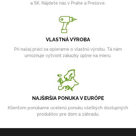
a SK. Nájdete nás v Prahe a Prešove.
VLASTNÁ VÝROBA
Pri našej práci sa opierame o vlastnú výrobu. Tá nám
umožňuje vytvoriť zákazky úplne na mieru.
NAJŠIRŠIA PONUKA V EURÓPE
Klientom ponúkame ucelenú ponuku všetkých dostupných
produktov pre dom a záhradu.