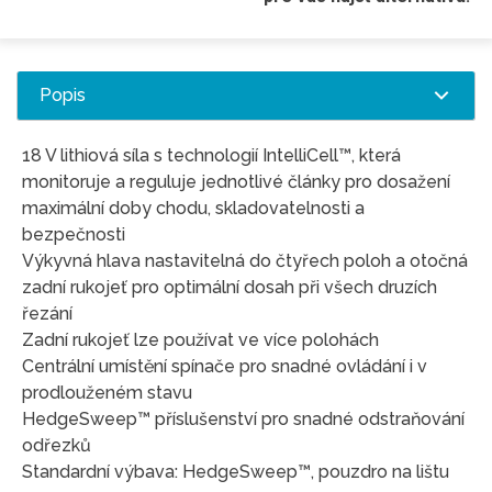
Popis
18 V lithiová síla s technologií IntelliCell™, která
monitoruje a reguluje jednotlivé články pro dosažení
maximální doby chodu, skladovatelnosti a
bezpečnosti
Výkyvná hlava nastavitelná do čtyřech poloh a otočná
zadní rukojeť pro optimální dosah při všech druzích
řezání
Zadní rukojeť lze používat ve více polohách
Centrální umístění spínače pro snadné ovládání i v
prodlouženém stavu
HedgeSweep™ příslušenství pro snadné odstraňování
odřezků
Standardní výbava: HedgeSweep™, pouzdro na lištu