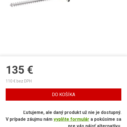
135
€
110
€ bez DPH
DO KOŠÍKA
Ľutujeme, ale daný produkt už nie je dostupný.
V prípade záujmu nám
vyplňte formulár
a pokúsime sa
pre vás nájsť alternatívu.