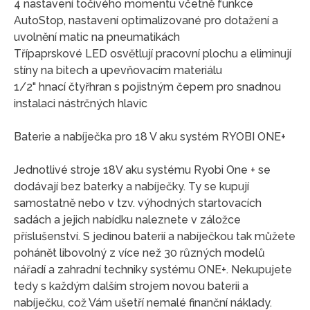
4 nastavení točivého momentu včetně funkce
AutoStop, nastavení optimalizované pro dotažení a
uvolnění matic na pneumatikách
Třípaprskové LED osvětlují pracovní plochu a eliminují
stíny na bitech a upevňovacím materiálu
1/2" hnací čtyřhran s pojistným čepem pro snadnou
instalaci nástrčných hlavic
Baterie a nabíječka pro 18 V aku systém RYOBI ONE+
Jednotlivé stroje 18V aku systému Ryobi One + se
dodávají bez baterky a nabíječky. Ty se kupují
samostatně nebo v tzv. výhodných startovacích
sadách a jejich nabídku naleznete v záložce
příslušenství. S jedinou baterií a nabíječkou tak můžete
pohánět libovolný z více než 30 různých modelů
nářadí a zahradní techniky systému ONE+. Nekupujete
tedy s každým dalším strojem novou baterii a
nabíječku, což Vám ušetří nemalé finanční náklady.