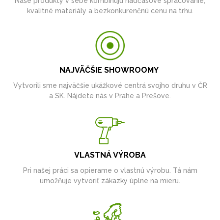
Naše produkty v sebe kombinujú nadčasové spracovanie,
kvalitné materiály a bezkonkurenčnú cenu na trhu.
NAJVÄČŠIE SHOWROOMY
Vytvorili sme najväčšie ukážkové centrá svojho druhu v ČR
a SK. Nájdete nás v Prahe a Prešove.
VLASTNÁ VÝROBA
Pri našej práci sa opierame o vlastnú výrobu. Tá nám
umožňuje vytvoriť zákazky úplne na mieru.