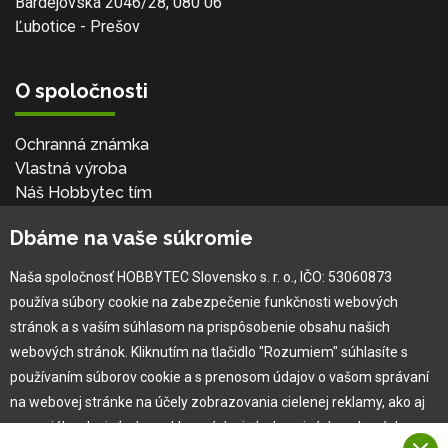
Bardejovská 2046/28, 080 06
Ľubotice - Prešov
O spoločnosti
Ochranná známka
Vlastná výroba
Náš Hobbytec tím
Kontaktné údaje
Dbáme na vaše súkromie
Naša história
Kariéra
Naša spoločnosť HOBBYTEC Slovensko s. r. o., IČO: 53060873
používa súbory cookie na zabezpečenie funkčnosti webových
Pre zákazníka
stránok a s vaším súhlasom na prispôsobenie obsahu našich
webových stránok. Kliknutím na tlačidlo "Rozumiem" súhlasíte s
používaním súborov cookie a s prenosom údajov o vašom správaní
Garancia najlepšej ceny
na webovej stránke na účely zobrazovania cielenej reklamy, ako aj
Užívateľský manuál
na sociálnych sieťach a reklamných sieťach na iných webových
Obchodné podmienky