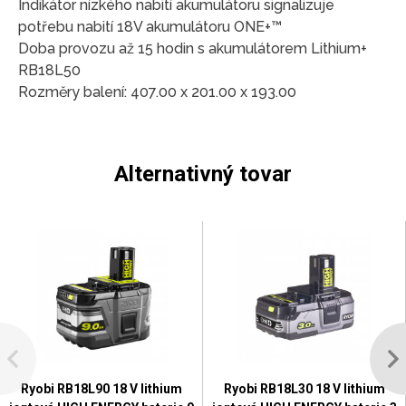
Indikátor nízkého nabití akumulátoru signalizuje
potřebu nabití 18V akumulátoru ONE+™
Doba provozu až 15 hodin s akumulátorem Lithium+
RB18L50
Rozměry balení: 407.00 x 201.00 x 193.00
Alternativný tovar
Ryobi RB18L90 18 V lithium
Ryobi RB18L30 18 V lithium