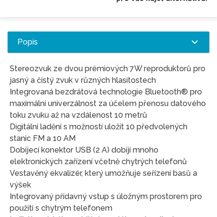
Popis
Stereozvuk ze dvou prémiových 7W reproduktorů pro
jasný a čistý zvuk v různých hlasitostech
Integrovaná bezdrátová technologie Bluetooth® pro
maximální univerzálnost za účelem přenosu datového
toku zvuku až na vzdálenost 10 metrů
Digitální ladění s možností uložit 10 předvolených
stanic FM a 10 AM
Dobíjecí konektor USB (2 A) dobíjí mnoho
elektronických zařízení včetně chytrých telefonů
Vestavěný ekvalizér, který umožňuje seřízení basů a
výšek
Integrovaný přídavný vstup s úložným prostorem pro
použití s chytrým telefonem