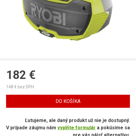
182
€
148
€ bez DPH
DO KOŠÍKA
Ľutujeme, ale daný produkt už nie je dostupný.
V prípade záujmu nám
vyplňte formulár
a pokúsime sa
pre vás nájsť alternatívu.