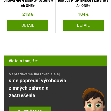
iontová HIGH ENERGY baterie 9
iontová HIGH ENERGY baterie 3
Ah ONE+
Ah ONE+
218 €
104 €
DETAIL
DETAIL
Viete o tom, že:
Nepredávame iba tovar, ale aj
sme poprední výrobcovia
zimných záhrad a
zastrešenia