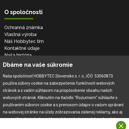
O spoločnosti
Ochranná známka
Vlastná výroba
Náš Hobbytec tím
Kontaktné údaje
Naša história
Kariéra
Dbáme na vaše súkromie
Naša spoločnosť HOBBYTEC Slovensko s. r. o., IČO: 53060873
Pre zákazníka
používa súbory cookie na zabezpečenie funkčnosti webových
stránok a s vaším súhlasom na prispôsobenie obsahu našich
Garancia najlepšej ceny
webových stránok. Kliknutím na tlačidlo "Rozumiem" súhlasíte s
Užívateľský manuál
používaním súborov cookie a s prenosom údajov o vašom správaní
Obchodné podmienky
na webovej stránke na účely zobrazovania cielenej reklamy, ako aj
Zákazník & partner
na sociálnych sieťach a reklamných sieťach na iných webových
Reklamácia
stránkach a meraniach.