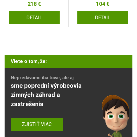
218 €
104 €
DETAIL
DETAIL
Viete o tom, že:
Nepredávame iba tovar, ale aj
sme poprední výrobcovia
zimných záhrad a
zastrešenia
ZJISTIŤ VIAC