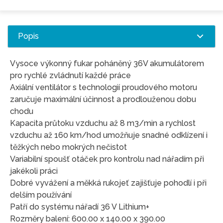
Popis
Vysoce výkonný fukar poháněný 36V akumulátorem
pro rychlé zvládnutí každé práce
Axiální ventilátor s technologií proudového motoru
zaručuje maximální účinnost a prodlouženou dobu
chodu
Kapacita průtoku vzduchu až 8 m3/min a rychlost
vzduchu až 160 km/hod umožňuje snadné odklízení i
těžkých nebo mokrých nečistot
Variabilní spoušť otáček pro kontrolu nad nářadím při
jakékoli práci
Dobré vyvážení a měkká rukojeť zajišťuje pohodlí i při
delším používání
Patří do systému nářadí 36 V Lithium+
Rozměry balení: 600.00 x 140.00 x 390.00