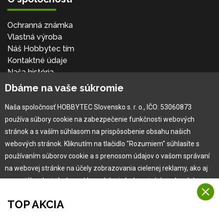
Ochranná známka
Vlastná výroba
Náš Hobbytec tím
Kontaktné údaje
Naša história
Kariéra
Dbáme na vaše súkromie
Naša spoločnosť HOBBYTEC Slovensko s. r. o., IČO: 53060873
Pre zákazníka
používa súbory cookie na zabezpečenie funkčnosti webových
stránok a s vaším súhlasom na prispôsobenie obsahu našich
Garancia najlepšej ceny
webových stránok. Kliknutím na tlačidlo "Rozumiem" súhlasíte s
Užívateľský manuál
používaním súborov cookie a s prenosom údajov o vašom správaní
Obchodné podmienky
na webovej stránke na účely zobrazovania cielenej reklamy, ako aj
Zákazník & partner
na sociálnych sieťach a reklamných sieťach na iných webových
Reklamácia
stránkach a meraniach.
Novinky
TOP AKCIA
Viac informácií