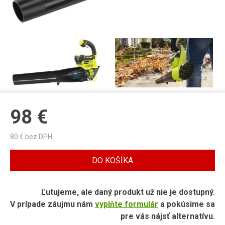
98
€
80
€ bez DPH
DO KOŠÍKA
Ľutujeme, ale daný produkt už nie je dostupný.
V prípade záujmu nám
vyplňte formulár
a pokúsime sa
pre vás nájsť alternatívu.