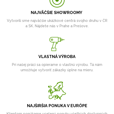
NAJVÄČŠIE SHOWROOMY
Vytvorili sme najväčšie ukážkové centrá svojho druhu v ČR
a SK. Nájdete nás v Prahe a Prešove.
VLASTNÁ VÝROBA
Pri našej práci sa opierame o vlastnú výrobu. Tá nám
umožňuje vytvoriť zákazky úplne na mieru.
NAJŠIRŠIA PONUKA V EURÓPE
Klientom ponúkame ucelenú ponuku všetkých dostupných