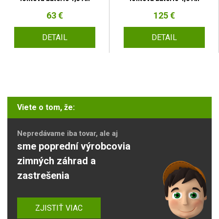
63 €
125 €
DETAIL
DETAIL
Viete o tom, že:
Nepredávame iba tovar, ale aj
sme poprední výrobcovia
zimných záhrad a
zastrešenia
ZJISTIŤ VIAC