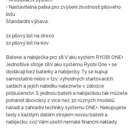
• Nastavitelná patka pro zvýšení životnosti pilového
listu
Standardní výbava:
1x pilový list na dřevo
1x pilový list na kov
Baterie a nabíječka pro 18 V aku systém RYOBI ONE+
Jednotlivé stroje 18V aku systému Ryobi One + se
dodávají bez baterky a nabíječky. Ty se kupují
samostatně nebo v tzv. výhodných startovacích
sadách a jejich nabídku naleznete v záložce
příslušenství. S jedinou baterií a nabíječkou tak můžete
pohánět libovolný z více než 30 různých modelů
nářadí a zahradní techniky systému ONE+. Nekupujete
tedy s každým dalším strojem novou baterii a
nabíječku, což Vám ušetří nemalé finanční náklady.