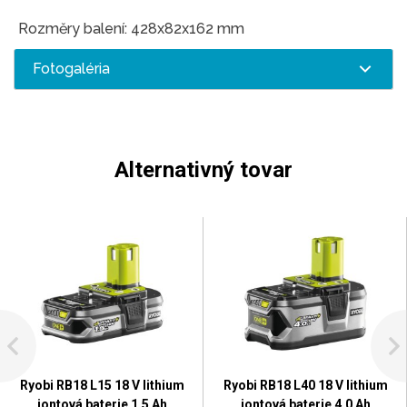
Rozměry balení: 428x82x162 mm
Fotogaléria
Alternativný tovar
Ryobi RB18 L15 18 V lithium
Ryobi RB18 L40 18 V lithium
iontová baterie 1,5 Ah
iontová baterie 4,0 Ah