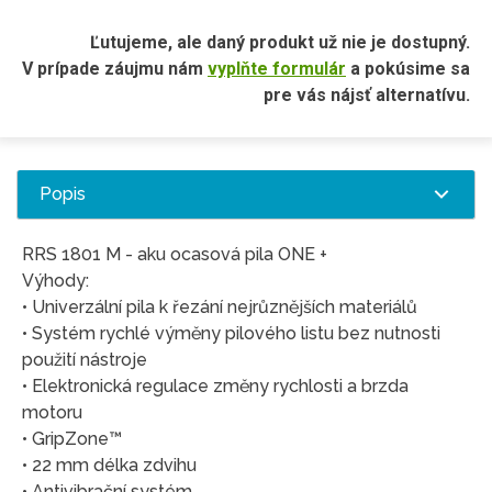
Ľutujeme, ale daný produkt už nie je dostupný.
V prípade záujmu nám
vyplňte formulár
a pokúsime sa
pre vás nájsť alternatívu.
Popis
RRS 1801 M - aku ocasová pila ONE +
Výhody:
• Univerzální pila k řezání nejrůznějších materiálů
• Systém rychlé výměny pilového listu bez nutnosti
použití nástroje
• Elektronická regulace změny rychlosti a brzda
motoru
• GripZone™
• 22 mm délka zdvihu
• Antivibrační systém