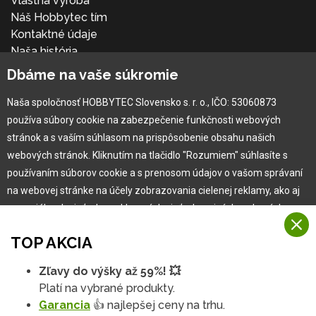
Vlastná výroba
Náš Hobbytec tím
Kontaktné údaje
Naša história
Kariéra
Dbáme na vaše súkromie
Naša spoločnosť HOBBYTEC Slovensko s. r. o., IČO: 53060873
Pre zákazníka
používa súbory cookie na zabezpečenie funkčnosti webových
stránok a s vaším súhlasom na prispôsobenie obsahu našich
Garancia najlepšej ceny
webových stránok. Kliknutím na tlačidlo "Rozumiem" súhlasíte s
Užívateľský manuál
používaním súborov cookie a s prenosom údajov o vašom správaní
Obchodné podmienky
na webovej stránke na účely zobrazovania cielenej reklamy, ako aj
Zákazník & partner
na sociálnych sieťach a reklamných sieťach na iných webových
Reklamácia
stránkach a meraniach.
Novinky
TOP AKCIA
Viac informácií
Zľavy do výšky až 59%! 💥
Na našich webových stránkach používame niekoľko kategórií
Platí na vybrané produkty.
Rozumiem
súborov cookie:
Garancia
👍 najlepšej ceny na trhu.