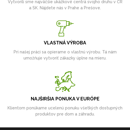
Vytvorili sme najväčšie ukážkové centrá svojho druhu v ČR
a SK. Nájdete nás v Prahe a Prešove.
VLASTNÁ VÝROBA
Pri našej práci sa opierame o vlastnú výrobu. Tá nám
umožňuje vytvoriť zákazky úplne na mieru.
NAJŠIRŠIA PONUKA V EURÓPE
Klientom ponúkame ucelenú ponuku všetkých dostupných
produktov pre dom a záhradu.