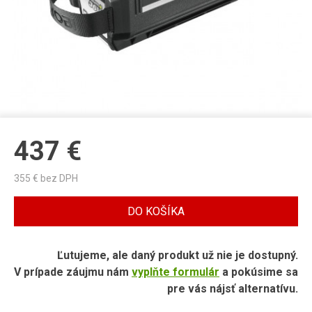
437
€
355
€ bez DPH
DO KOŠÍKA
Ľutujeme, ale daný produkt už nie je dostupný.
V prípade záujmu nám
vyplňte formulár
a pokúsime sa
pre vás nájsť alternatívu.