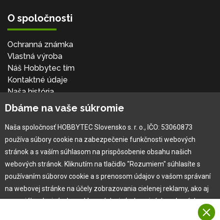
O spoločnosti
Ochranná známka
Vlastná výroba
Náš Hobbytec tím
Kontaktné údaje
Naša história
Kariéra
Dbáme na vaše súkromie
Naša spoločnosť HOBBYTEC Slovensko s. r. o., IČO: 53060873
Pre zákazníka
používa súbory cookie na zabezpečenie funkčnosti webových
stránok a s vaším súhlasom na prispôsobenie obsahu našich
Garancia najlepšej ceny
webových stránok. Kliknutím na tlačidlo "Rozumiem" súhlasíte s
Užívateľský manuál
používaním súborov cookie a s prenosom údajov o vašom správaní
Obchodné podmienky
na webovej stránke na účely zobrazovania cielenej reklamy, ako aj
Zákazník & partner
na sociálnych sieťach a reklamných sieťach na iných webových
Reklamácia
stránkach a meraniach.