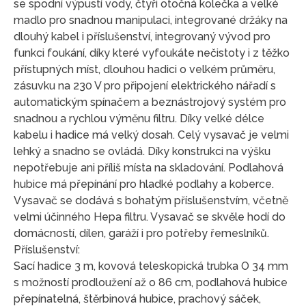
se spodní výpustí vody, čtyři otočná kolečka a velké
madlo pro snadnou manipulaci, integrované držáky na
dlouhý kabel i příslušenství, integrovaný vývod pro
funkci foukání, díky které vyfoukáte nečistoty i z těžko
přístupných míst, dlouhou hadici o velkém průměru,
zásuvku na 230 V pro připojení elektrického nářadí s
automatickým spínačem a beznástrojový systém pro
snadnou a rychlou výměnu filtru. Díky velké délce
kabelu i hadice má velký dosah. Celý vysavač je velmi
lehký a snadno se ovládá. Díky konstrukci na výšku
nepotřebuje ani příliš místa na skladování. Podlahová
hubice má přepínání pro hladké podlahy a koberce.
Vysavač se dodává s bohatým příslušenstvím, včetně
velmi účinného Hepa filtru. Vysavač se skvěle hodí do
domácností, dílen, garáží i pro potřeby řemeslníků.
Příslušenství:
Sací hadice 3 m, kovová teleskopická trubka O 34 mm
s možností prodloužení až o 86 cm, podlahová hubice
přepínatelná, štěrbinová hubice, prachový sáček,