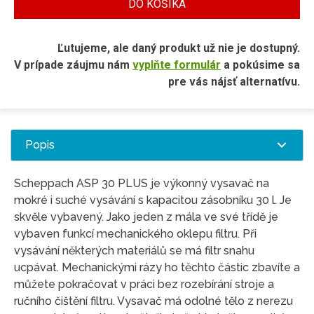
DO KOŠÍKA
Ľutujeme, ale daný produkt už nie je dostupný.
V prípade záujmu nám
vyplňte formulár
a pokúsime sa
pre vás nájsť alternatívu.
Popis
Scheppach ASP 30 PLUS je výkonný vysavač na
mokré i suché vysávání s kapacitou zásobníku 30 l. Je
skvěle vybavený. Jako jeden z mála ve své třídě je
vybaven funkcí mechanického oklepu filtru. Při
vysávání některých materiálů se má filtr snahu
ucpávat. Mechanickými rázy ho těchto částic zbavíte a
můžete pokračovat v práci bez rozebírání stroje a
ručního čištění filtru. Vysavač má odolné tělo z nerezu