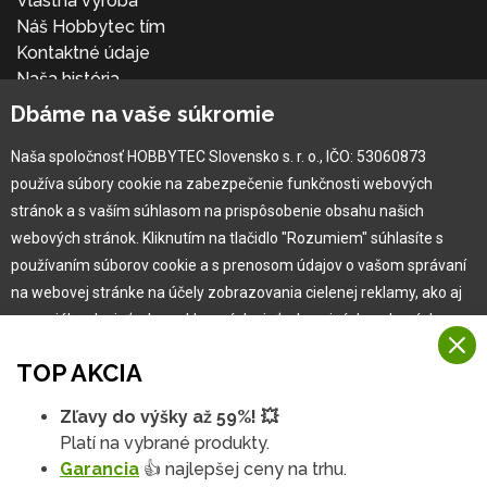
Vlastná výroba
Náš Hobbytec tím
Kontaktné údaje
Naša história
Kariéra
Dbáme na vaše súkromie
Naša spoločnosť HOBBYTEC Slovensko s. r. o., IČO: 53060873
Pre zákazníka
používa súbory cookie na zabezpečenie funkčnosti webových
stránok a s vaším súhlasom na prispôsobenie obsahu našich
Garancia najlepšej ceny
webových stránok. Kliknutím na tlačidlo "Rozumiem" súhlasíte s
Užívateľský manuál
používaním súborov cookie a s prenosom údajov o vašom správaní
Obchodné podmienky
na webovej stránke na účely zobrazovania cielenej reklamy, ako aj
Zákazník & partner
na sociálnych sieťach a reklamných sieťach na iných webových
Reklamácia
stránkach a meraniach.
Novinky
TOP AKCIA
Viac informácií
Zľavy do výšky až 59%! 💥
Na našich webových stránkach používame niekoľko kategórií
Platí na vybrané produkty.
Rozumiem
súborov cookie:
Garancia
👍 najlepšej ceny na trhu.