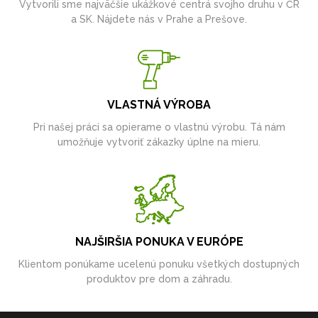
Vytvorili sme najväčšie ukážkové centrá svojho druhu v ČR
a SK. Nájdete nás v Prahe a Prešove.
VLASTNÁ VÝROBA
Pri našej práci sa opierame o vlastnú výrobu. Tá nám
umožňuje vytvoriť zákazky úplne na mieru.
NAJŠIRŠIA PONUKA V EURÓPE
Klientom ponúkame ucelenú ponuku všetkých dostupných
produktov pre dom a záhradu.