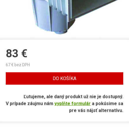
83
€
67
€ bez DPH
DO KOŠÍKA
Ľutujeme, ale daný produkt už nie je dostupný.
V prípade záujmu nám
vyplňte formulár
a pokúsime sa
pre vás nájsť alternatívu.