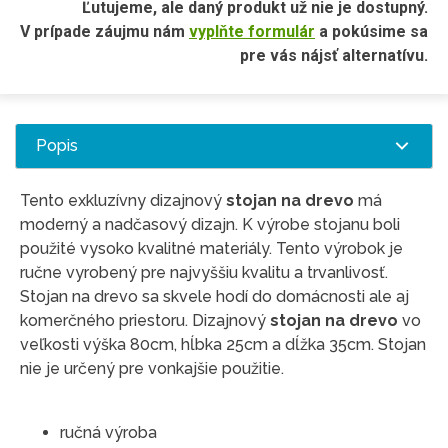
Ľutujeme, ale daný produkt už nie je dostupný.
V prípade záujmu nám
vyplňte formulár
a pokúsime sa
pre vás nájsť alternatívu.
Popis
Tento exkluzívny dizajnový
stojan na drevo
má
moderný a nadčasový dizajn. K výrobe stojanu boli
použité vysoko kvalitné materiály. Tento výrobok je
ručne vyrobený pre najvyššiu kvalitu a trvanlivosť.
Stojan na drevo sa skvele hodí do domácnosti ale aj
komerčného priestoru. Dizajnový
stojan na drevo
vo
veľkosti výška 80cm, hĺbka 25cm a dĺžka 35cm. Stojan
nie je určený pre vonkajšie použitie.
ručná výroba