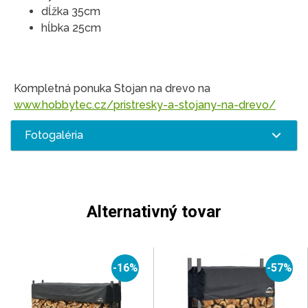
dĺžka 35cm
hĺbka 25cm
Kompletná ponuka Stojan na drevo na
www.hobbytec.cz/pristresky-a-stojany-na-drevo/
Fotogaléria
Alternativný tovar
-16%
-57%