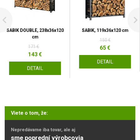
SABIK DOUBLE, 238x36x120
SABIK, 119x36x120 cm
cm
150 €
171 €
65 €
143 €
DETAIL
DETAIL
Viete o tom, že:
Nepredávame iba tovar, ale aj
sme poprední výrobcovia