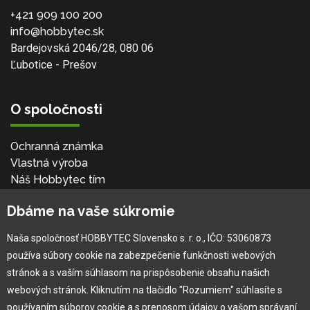
+421 909 100 200
info@hobbytec.sk
Bardejovská 2046/28, 080 06
Ľubotice - Prešov
O spoločnosti
Ochranná známka
Vlastná výroba
Náš Hobbytec tím
Kontaktné údaje
Dbáme na vaše súkromie
Naša história
Kariéra
Naša spoločnosť HOBBYTEC Slovensko s. r. o., IČO: 53060873
používa súbory cookie na zabezpečenie funkčnosti webových
Pre zákazníka
stránok a s vaším súhlasom na prispôsobenie obsahu našich
webových stránok. Kliknutím na tlačidlo "Rozumiem" súhlasíte s
používaním súborov cookie a s prenosom údajov o vašom správaní