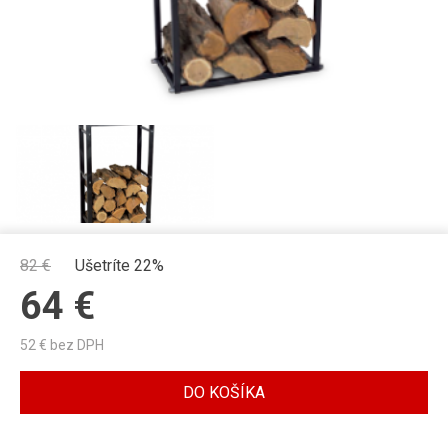
82
€
Ušetríte 22%
64
€
52
€ bez DPH
DO KOŠÍKA