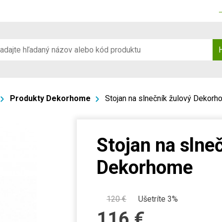
Produkty Dekorhome
Stojan na slnečník žulový Dekor
Stojan na slne
Dekorhome
120
€
Ušetríte 3%
116
€