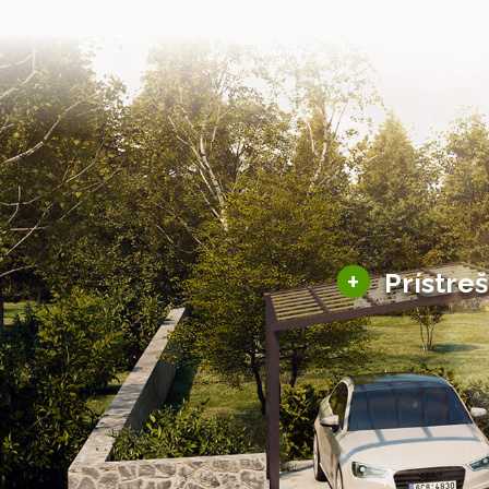
+
Prístre
Hliníkové prístre
Solárne prístreš