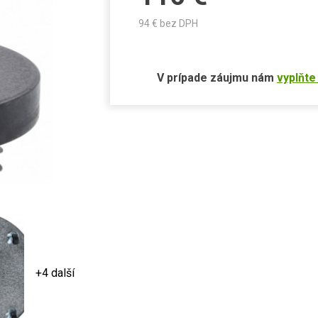
94
€ bez DPH
V prípade záujmu nám
vyplňte
+4 další