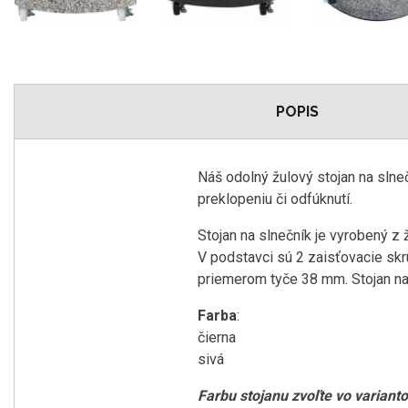
POPIS
Náš odolný žulový stojan na slneč
preklopeniu či odfúknutí.
Stojan na slnečník je vyrobený z ž
V podstavci sú 2 zaisťovacie skru
priemerom tyče 38 mm. Stojan na
Farba
:
čierna
sivá
Farbu stojanu zvoľte vo variant