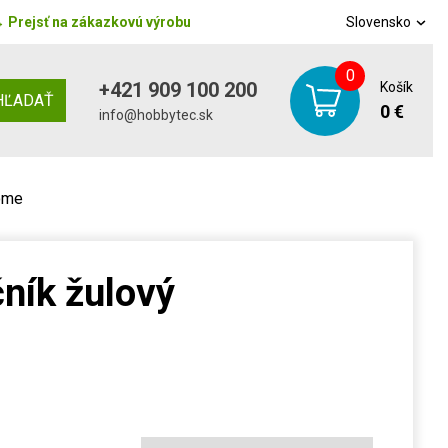
→
Prejsť na zákazkovú výrobu
Slovensko
0
+421 909 100 200
Košík
HĽADAŤ
0 €
info@hobbytec.sk
home
čník žulový