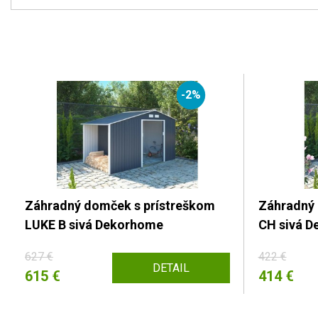
-2%
Záhradný domček s prístreškom
Záhradný 
LUKE B sivá Dekorhome
CH sivá 
627 €
422 €
DETAIL
615 €
414 €