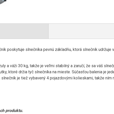
ník poskytuje slnečníka pevnú základňu, ktorá slnečník udržuje v
uly a váži 30 kg, takže je veľmi stabilný a zaručí, že sa váš slne
tky, ktoré držia tyč slnečníka na mieste. Súčasťou balenia je jed
 slnečník je tiež vybavený 4 pojazdovými kolieskami, takže ním
och produktu.