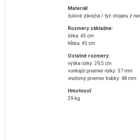
Materiál
:
žulové závažia / tyč stojanu z ne
Rozmery základne:
šírka: 45 cm
hĺbka: 45 cm
Ostatné rozmery:
výška rúrky: 29,5 cm
vonkajší priemer rúrky: 57 mm
vnútorný priemer trubky: 48 mm
Hmotnosť
:
29 kg