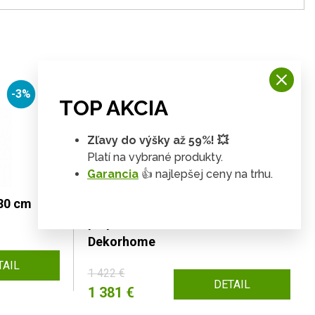
-3%
-3%
TOP AKCIA
Zľavy do výšky až 59%! 💥
Platí na vybrané produkty.
Garancia
👍 najlepšej ceny na trhu.
x80 cm
Záhradný jedálenský set 6+1
polyratan / akáciové drevo
Dekorhome
TAIL
1 422 €
DETAIL
1 381 €