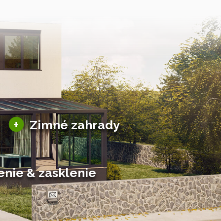
Sezónne zimné záhrady
+
Zimné zahrady
Hliníkové zimné záhrady
Posuvné zimné záhrady
Solárne zimné záhrady
enie & zasklenie