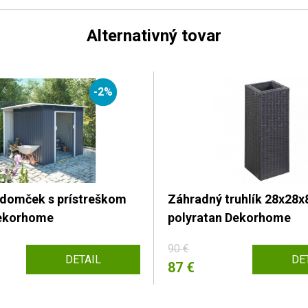
Alternativný tovar
-2%
domček s prístreškom
Záhradný truhlík 28x28
Dekorhome
polyratan Dekorhome
90 €
DETAIL
DE
87 €