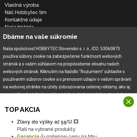
Vlastná výroba
Náš Hobbytec tím
Kontaktné údaje
Naša história
Kariéra
Dbáme na vaše súkromie
Naša spoločnosť HOBBYTEC Slovensko s. r. o., IČO: 53060873
Pre zákazníka
používa súbory cookie na zabezpečenie funkčnosti webových
stránok a s vaším súhlasom na prispôsobenie obsahu našich
Garancia najlepšej ceny
webových stránok. Kliknutím na tlačidlo "Rozumiem" súhlasíte s
Užívateľský manuál
používaním súborov cookie a s prenosom údajov o vašom správaní
Obchodné podmienky
na webovej stránke na účely zobrazovania cielenej reklamy, ako aj
Zákazník & partner
na sociálnych sieťach a reklamných sieťach na iných webových
Reklamácia
stránkach a meraniach.
Novinky
TOP AKCIA
Viac informácií
Zľavy do výšky až 59%! 💥
Na našich webových stránkach používame niekoľko kategórií
Platí na vybrané produkty.
Rozumiem
súborov cookie:
Garancia
👍 najlepšej ceny na trhu.