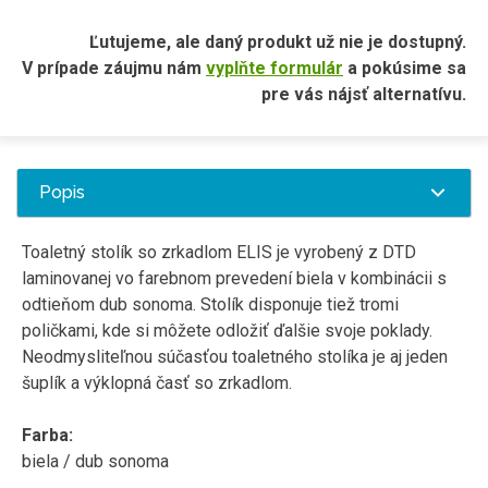
Ľutujeme, ale daný produkt už nie je dostupný.
V prípade záujmu nám
vyplňte formulár
a pokúsime sa
pre vás nájsť alternatívu.
Popis
Toaletný stolík so zrkadlom ELIS je vyrobený z DTD
laminovanej vo farebnom prevedení biela v kombinácii s
odtieňom dub sonoma. Stolík disponuje tiež tromi
poličkami, kde si môžete odložiť ďalšie svoje poklady.
Neodmysliteľnou súčasťou toaletného stolíka je aj jeden
šuplík a výklopná časť so zrkadlom.
Farba:
biela / dub sonoma