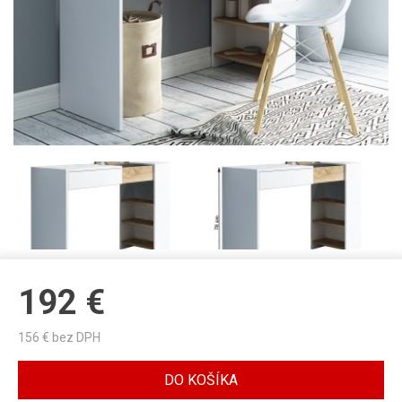
192
€
156
€ bez DPH
DO KOŠÍKA