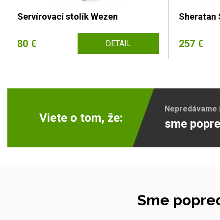
Servírovací stolík Wezen
Sheratan 
80 €
257 €
DETAIL
Nepredávame ib
Viete o tom, že:
sme popre
Sme popred