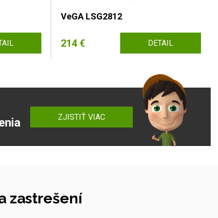
VeGA LSG2812
214 €
TAIL
DETAIL
ZJISTIŤ VIAC
enia
 zastrešení