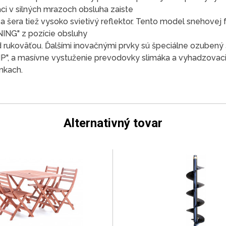
áci v silných mrazoch obsluha zaiste
za šera tiež vysoko svietivý reflektor. Tento model snehove
ING" z pozície obsluhy
rukoväťou. Ďalšími inovačnými prvky sú špeciálne ozubený 
 a masívne vystuženie prevodovky slimáka a vyhadzovacie 
nkach.
Alternativný tovar