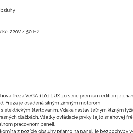
obsluhy
ické, 220V / 50 Hz
hová fréza VeGA 1101 LUX zo série premium edition je pria
hod. Fréza je osadená silným zimným motorom
elektrickým štartovaním. Vďaka nastaviteľným klzným lyžia
asných dlažbách. Všetky ovládacie prvky tejto snehovej fré
elnom pracovnom paneli.
komína z pozície obsluhy priamo na paneli je bezpochyby 