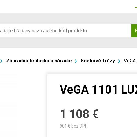
Záhradná technika a náradie
Snehové frézy
VeGA
VeGA 1101 LU
1 108
€
901
€ bez DPH