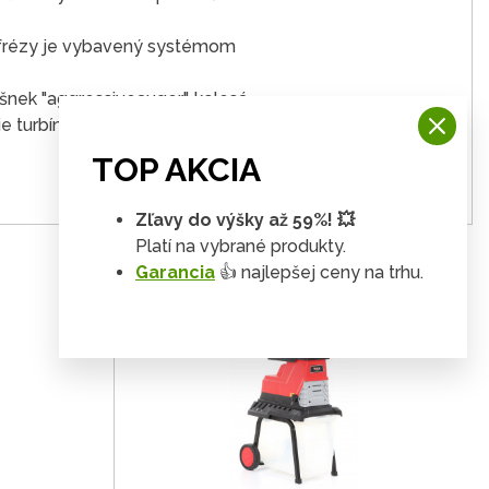
j frézy je vybavený systémom
šnek "aggressiveauger", kolesá
turbíny pre prácu aj v tých
TOP AKCIA
Zľavy do výšky až 59%! 💥
Platí na vybrané produkty.
Garancia
👍 najlepšej ceny na trhu.