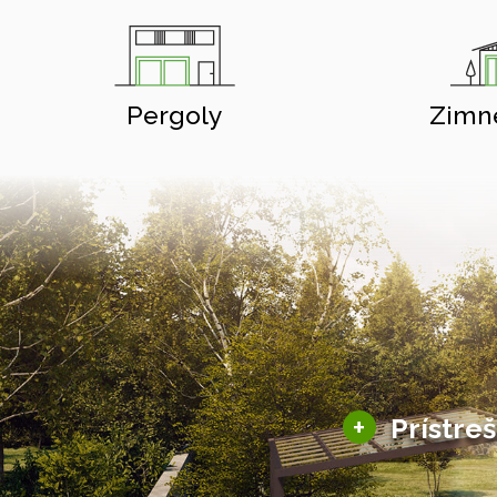
Pergoly
Zimn
+
Prístre
Hliníkové prístre
Solárne prístreš