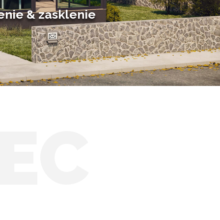
Solárne zimné záhrady
enie & zasklenie
EC