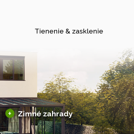
Tienenie & zasklenie
Sezónne zimné záhrady
+
Zimné zahrady
Hliníkové zimné záhrady
Posuvné zimné záhrady