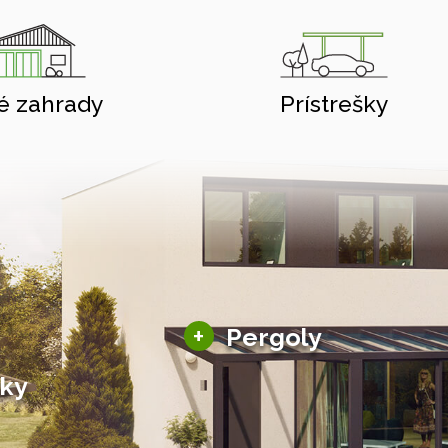
é zahrady
Prístrešky
Hliníkové pergoly
+
Pergoly
Bioklimatické pergoly
šky
Altány a zastrešenie
šky
Solárne pergoly
ky pre auto