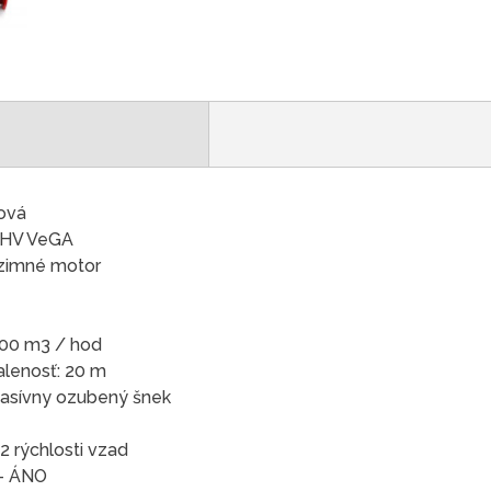
sová
 OHV VeGA
 zimné motor
900 m3 / hod
lenosť: 20 m
sívny ozubený šnek
2 rýchlosti vzad
 - ÁNO