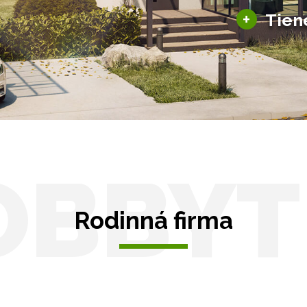
+
Tien
Tienenie
Zasklenie
OBBYT
Rodinná firma