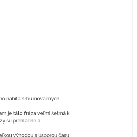
mo nabitá hŕbu inovačných
m je táto fréza veľmi šetrná k
zy sú prehľadne a
veľkou výhodou a úsporou času