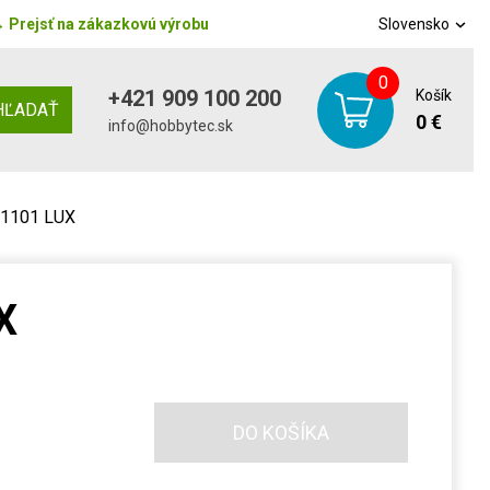
→
Prejsť na zákazkovú výrobu
Slovensko
0
+421 909 100 200
Košík
HĽADAŤ
0 €
info@hobbytec.sk
 1101 LUX
X
DO KOŠÍKA