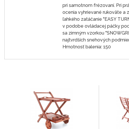
pri samotnom frézovaní. Pri pr
ocenia vyhrievané rukoväte a 
ľahkého zatáčanie "EASY TURN
v podobe ovládacej páčky pod 
sa zimným vzorkou "SNOWGRIP",
najtvrdších snehových podmie
Hmotnosť balenia: 150