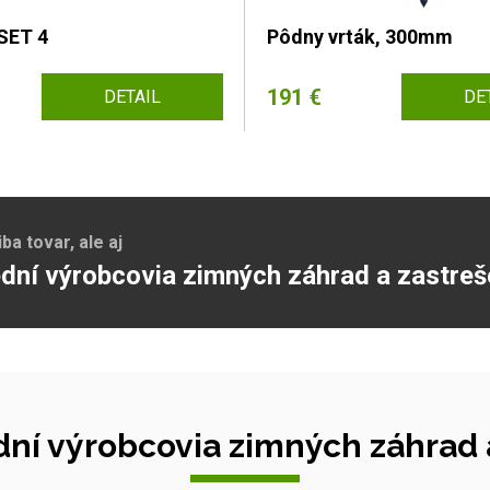
SET 4
Pôdny vrták, 300mm
191 €
DETAIL
DE
a tovar, ale aj
dní výrobcovia zimných záhrad a zastreš
ní výrobcovia zimných záhrad a