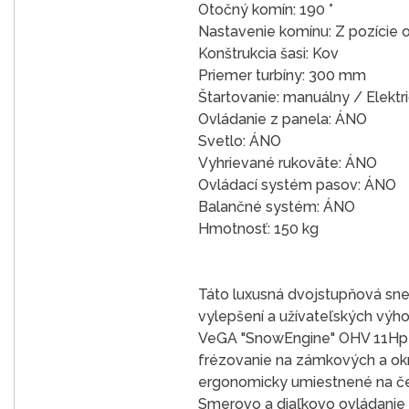
Otočný komín: 190 °
Nastavenie komínu: Z pozície 
Konštrukcia šasi: Kov
Priemer turbíny: 300 mm
Štartovanie: manuálny / Elektr
Ovládanie z panela: ÁNO
Svetlo: ÁNO
Vyhrievané rukoväte: ÁNO
Ovládací systém pasov: ÁNO
Balančné systém: ÁNO
Hmotnosť: 150 kg
Táto luxusná dvojstupňová sne
vylepšení a užívateľských vý
VeGA "SnowEngine" OHV 11Hp s 
frézovanie na zámkových a okr
ergonomicky umiestnené na č
Smerovo a diaľkovo ovládanie 