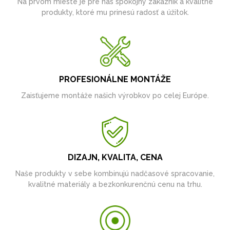
Na prvom mieste je pre nás spokojný zákazník a kvalitné
produkty, ktoré mu prinesú radosť a úžitok.
PROFESIONÁLNE MONTÁŽE
Zaisťujeme montáže našich výrobkov po celej Európe.
DIZAJN, KVALITA, CENA
Naše produkty v sebe kombinujú nadčasové spracovanie,
kvalitné materiály a bezkonkurenčnú cenu na trhu.