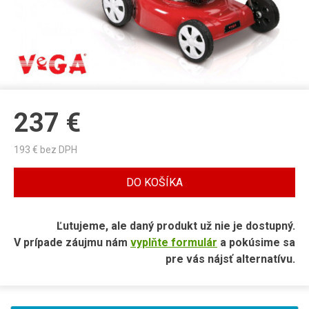
237
€
193
€ bez DPH
DO KOŠÍKA
Ľutujeme, ale daný produkt už nie je dostupný.
V prípade záujmu nám
vyplňte formulár
a pokúsime sa
pre vás nájsť alternatívu.