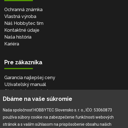
Ochranná známka
Vlastná výroba
Náš Hobbytec tím
Kontaktné údaje
Naša história
Kariéra
Pre zákazníka
Garancia najlepšej ceny
Užívateľský manuál
Obchodné podmienky
Dbáme na vaše súkromie
Zákazník & partner
Reklamácia
Naša spoločnosť HOBBYTEC Slovensko s. r. o., IČO: 53060873
Novinky
používa súbory cookie na zabezpečenie funkčnosti webových
stránok a s vaším súhlasom na prispôsobenie obsahu našich