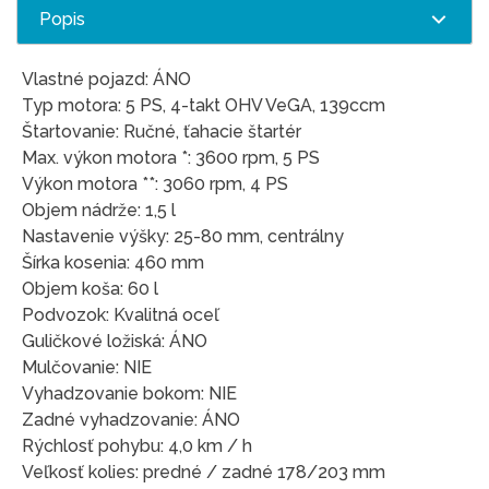
Popis
Vlastné pojazd: ÁNO
Typ motora: 5 PS, 4-takt OHV VeGA, 139ccm
Štartovanie: Ručné, ťahacie štartér
Max. výkon motora *: 3600 rpm, 5 PS
Výkon motora **: 3060 rpm, 4 PS
Objem nádrže: 1,5 l
Nastavenie výšky: 25-80 mm, centrálny
Šírka kosenia: 460 mm
Objem koša: 60 l
Podvozok: Kvalitná oceľ
Guličkové ložiská: ÁNO
Mulčovanie: NIE
Vyhadzovanie bokom: NIE
Zadné vyhadzovanie: ÁNO
Rýchlosť pohybu: 4,0 km / h
Veľkosť kolies: predné / zadné 178/203 mm