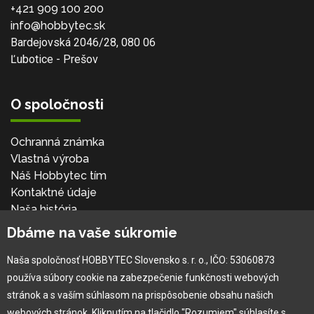
+421 909 100 200
info@hobbytec.sk
Bardejovská 2046/28, 080 06
Ľubotice - Prešov
O spoločnosti
Ochranná známka
Vlastná výroba
Náš Hobbytec tím
Kontaktné údaje
Naša história
Kariéra
Dbáme na vaše súkromie
Naša spoločnosť HOBBYTEC Slovensko s. r. o., IČO: 53060873
Pre zákazníka
používa súbory cookie na zabezpečenie funkčnosti webových
stránok a s vaším súhlasom na prispôsobenie obsahu našich
Garancia najlepšej ceny
webových stránok. Kliknutím na tlačidlo "Rozumiem" súhlasíte s