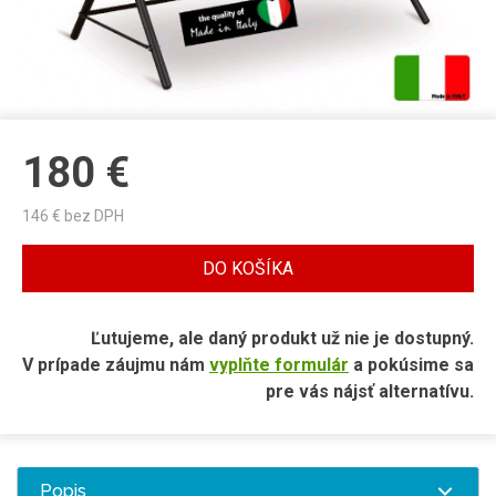
180
€
146
€ bez DPH
DO KOŠÍKA
Ľutujeme, ale daný produkt už nie je dostupný.
V prípade záujmu nám
vyplňte formulár
a pokúsime sa
pre vás nájsť alternatívu.
Popis