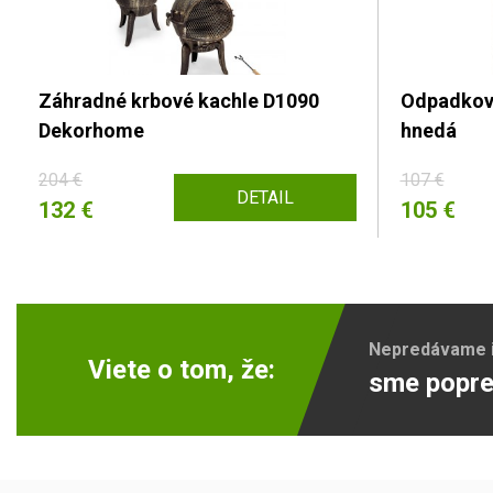
Záhradné krbové kachle D1090
Odpadkový
Dekorhome
hnedá
204 €
107 €
DETAIL
132 €
105 €
Nepredávame ib
Viete o tom, že:
sme popre