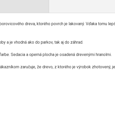
 borovicového dreva, ktorého povrch je lakovaný. Vďaka tomu le
by a je vhodná ako do parkov, tak aj do záhrad.
j farbe. Sedacia a operná plocha je osadená drevenými hranolmi.
zákazníkom zaručuje, že drevo, z ktorého je výrobok zhotovený, je