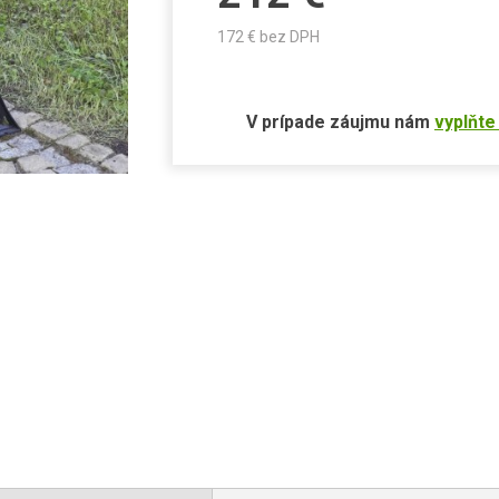
172
€ bez DPH
V prípade záujmu nám
vyplňte