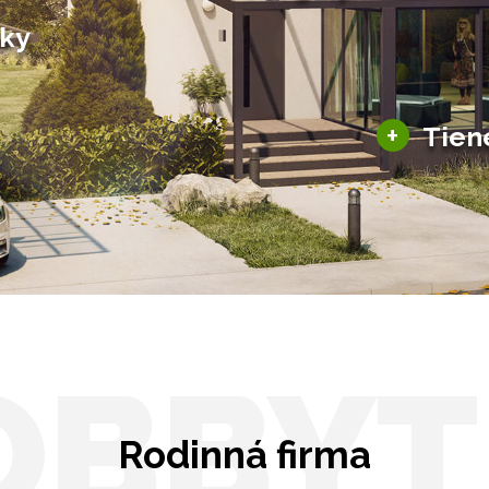
Bioklimatické pergoly
šky
Altány a zastrešenie
šky
Solárne pergoly
ky pre auto
+
Tien
Tienenie
Zasklenie
OBBYT
Rodinná firma