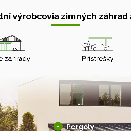
ní výrobcovia zimných záhrad a
é zahrady
Prístrešky
Hliníkové pergoly
+
Pergoly