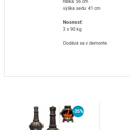
hĺbka: 56 cm
výška sedu: 41 cm
Nosnosť:
3 x 90 kg
Dodává sa v demonte.
-35%