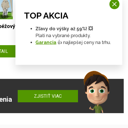
TOP AKCIA
béžový
Zľavy do výšky až 59%! 💥
Platí na vybrané produkty.
Garancia
👍 najlepšej ceny na trhu.
TAIL
ZJISTIŤ VIAC
enia