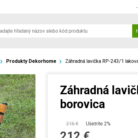
Produkty Dekorhome
Záhradná lavička RP-243/1 lakov
Záhradná lavi
borovica
216
€
Ušetríte 2%
212
€