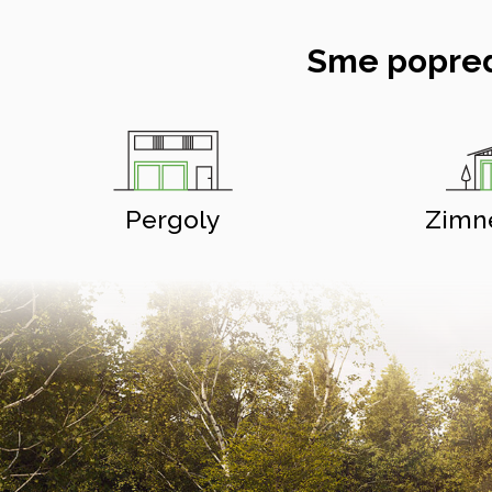
Sme popred
Pergoly
Zimn