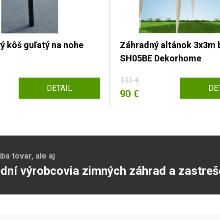
 kôš guľatý na nohe
Záhradný altánok 3x3m 
SH05BE Dekorhome
133 €
DETAIL
DE
90 €
a tovar, ale aj
dní výrobcovia zimných záhrad a zastreš