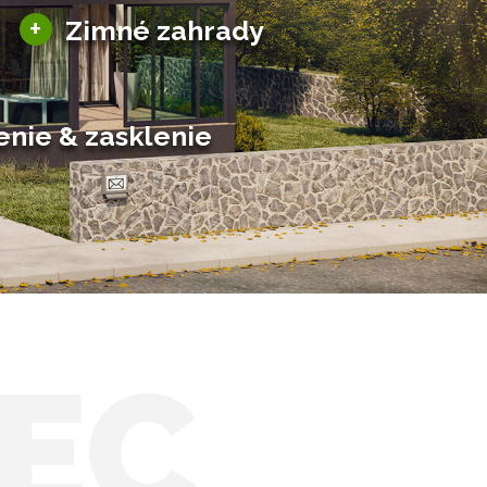
Sezónne zimné záhrady
+
Zimné zahrady
Hliníkové zimné záhrady
Posuvné zimné záhrady
Solárne zimné záhrady
enie & zasklenie
EC