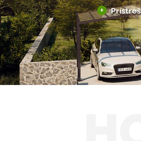
+
Prístre
Hliníkové prístre
Solárne prístreš
H