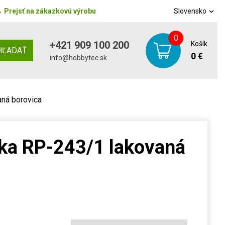
→
Prejsť na zákazkovú výrobu
Slovensko
0
+421 909 100 200
Košík
HĽADAŤ
0 €
info@hobbytec.sk
aná borovica
čka RP-243/1 lakovaná