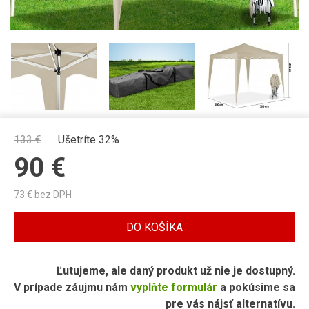
133
€
Ušetríte 32%
90
€
73
€ bez DPH
DO KOŠÍKA
Ľutujeme, ale daný produkt už nie je dostupný.
V prípade záujmu nám
vyplňte formulár
a pokúsime sa
pre vás nájsť alternatívu.