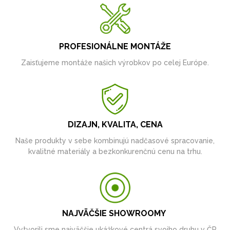
PROFESIONÁLNE MONTÁŽE
Zaisťujeme montáže našich výrobkov po celej Európe.
DIZAJN, KVALITA, CENA
Naše produkty v sebe kombinujú nadčasové spracovanie,
kvalitné materiály a bezkonkurenčnú cenu na trhu.
NAJVÄČŠIE SHOWROOMY
Vytvorili sme najväčšie ukážkové centrá svojho druhu v ČR