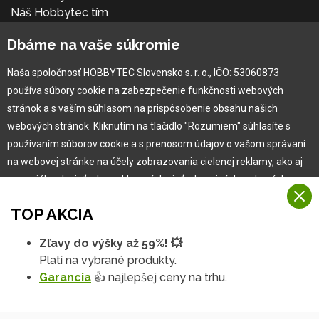
Náš Hobbytec tím
Kontaktné údaje
Dbáme na vaše súkromie
Naša história
Kariéra
Naša spoločnosť HOBBYTEC Slovensko s. r. o., IČO: 53060873
používa súbory cookie na zabezpečenie funkčnosti webových
Pre zákazníka
stránok a s vaším súhlasom na prispôsobenie obsahu našich
webových stránok. Kliknutím na tlačidlo "Rozumiem" súhlasíte s
používaním súborov cookie a s prenosom údajov o vašom správaní
Garancia najlepšej ceny
na webovej stránke na účely zobrazovania cielenej reklamy, ako aj
Užívateľský manuál
na sociálnych sieťach a reklamných sieťach na iných webových
Obchodné podmienky
stránkach a meraniach.
Zákazník & partner
TOP AKCIA
Reklamácia
Viac informácií
Novinky
Zľavy do výšky až 59%! 💥
Na našich webových stránkach používame niekoľko kategórií
Platí na vybrané produkty.
Rozumiem
súborov cookie:
Garancia
👍 najlepšej ceny na trhu.
Technické súbory cookie
Podrobné nastavenia
Tieto údaje sú nevyhnutne potrebné na fungovanie stránky a funkcií,