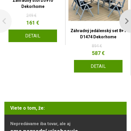
Záhradný stôl D3910
Dekorhome
249 €
161 €
Záhradný jedálenský set 8+1
DETAIL
D1474 Dekorhome
894 €
587 €
DETAIL
Viete o tom, že:
Nepredávame iba tovar, ale aj