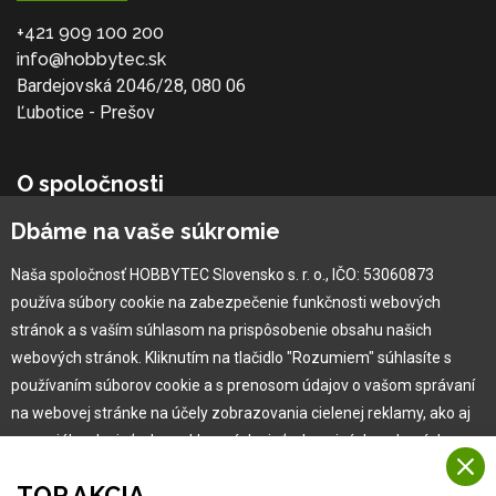
+421 909 100 200
info@hobbytec.sk
Bardejovská 2046/28, 080 06
Ľubotice - Prešov
O spoločnosti
Dbáme na vaše súkromie
Ochranná známka
Vlastná výroba
Naša spoločnosť HOBBYTEC Slovensko s. r. o., IČO: 53060873
Náš Hobbytec tím
používa súbory cookie na zabezpečenie funkčnosti webových
Kontaktné údaje
stránok a s vaším súhlasom na prispôsobenie obsahu našich
Naša história
webových stránok. Kliknutím na tlačidlo "Rozumiem" súhlasíte s
Kariéra
používaním súborov cookie a s prenosom údajov o vašom správaní
na webovej stránke na účely zobrazovania cielenej reklamy, ako aj
na sociálnych sieťach a reklamných sieťach na iných webových
Pre zákazníka
stránkach a meraniach.
TOP AKCIA