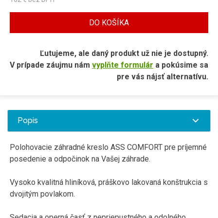
DO KOŠÍKA
Ľutujeme, ale daný produkt už nie je dostupný.
V prípade záujmu nám
vyplňte formulár
a pokúsime sa
pre vás nájsť alternatívu.
Popis
Polohovacie záhradné kreslo ASS COMFORT pre príjemné
posedenie a odpočinok na Vašej záhrade.
Vysoko kvalitná hliníková, práškovo lakovaná konštrukcia s
dvojitým povlakom.
Sedacia a operná časť z nepriepustného a odolného