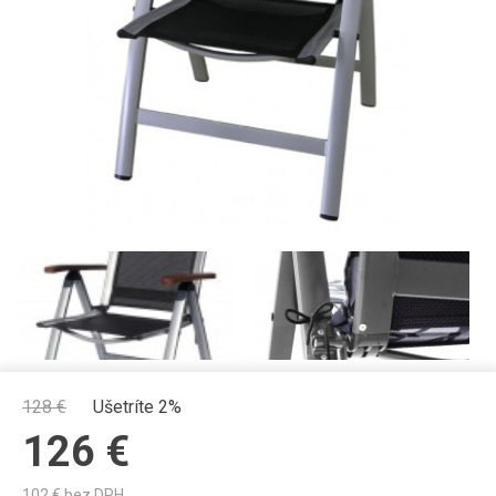
128
€
Ušetríte 2%
126
€
102
€ bez DPH