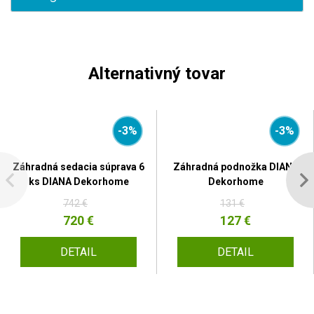
Alternativný tovar
-3%
-3%
Záhradná sedacia súprava 6
Záhradná podnožka DIANA
ks DIANA Dekorhome
Dekorhome
742 €
131 €
720 €
127 €
DETAIL
DETAIL