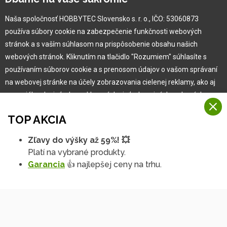
Naša história
Kariéra
Naša spoločnosť HOBBYTEC Slovensko s. r. o., IČO: 53060873
používa súbory cookie na zabezpečenie funkčnosti webových
Pre zákazníka
stránok a s vaším súhlasom na prispôsobenie obsahu našich
webových stránok. Kliknutím na tlačidlo "Rozumiem" súhlasíte s
používaním súborov cookie a s prenosom údajov o vašom správaní
Garancia najlepšej ceny
na webovej stránke na účely zobrazovania cielenej reklamy, ako aj
Užívateľský manuál
na sociálnych sieťach a reklamných sieťach na iných webových
Obchodné podmienky
stránkach a meraniach.
Zákazník & partner
TOP AKCIA
Reklamácia
Viac informácií
Novinky
Zľavy do výšky až 59%! 💥
Na našich webových stránkach používame niekoľko kategórií
Platí na vybrané produkty.
Rozumiem
súborov cookie:
Garancia
👍 najlepšej ceny na trhu.
Technické súbory cookie
Podrobné nastavenia
Tieto údaje sú nevyhnutne potrebné na fungovanie stránky a funkcií,
ktoré sa rozhodnete používať. Bez nich by naša webová stránka
nefungovala, napr. by ste sa nemohli prihlásiť do svojho
používateľského účtu.