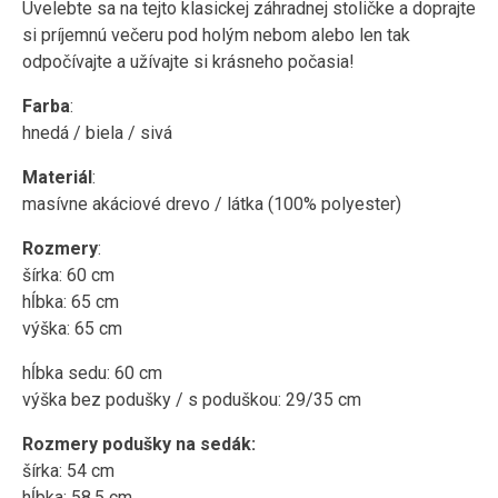
Uvelebte sa na tejto klasickej záhradnej stoličke a doprajte
si príjemnú večeru pod holým nebom alebo len tak
odpočívajte a užívajte si krásneho počasia!
Farba
:
hnedá / biela / sivá
Materiál
:
masívne akáciové drevo / látka (100% polyester)
Rozmery
:
šírka: 60 cm
hĺbka: 65 cm
výška: 65 cm
hĺbka sedu: 60 cm
výška bez podušky / s poduškou: 29/35 cm
Rozmery podušky na sedák:
šírka: 54 cm
hĺbka: 58,5 cm