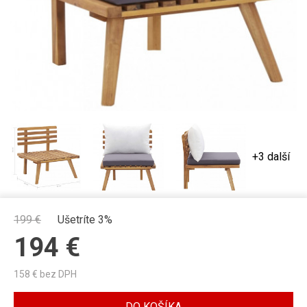
+3 další
199
€
Ušetríte 3%
194
€
158
€ bez DPH
DO KOŠÍKA