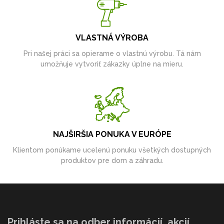
VLASTNÁ VÝROBA
Pri našej práci sa opierame o vlastnú výrobu. Tá nám
umožňuje vytvoriť zákazky úplne na mieru.
NAJŠIRŠIA PONUKA V EURÓPE
Klientom ponúkame ucelenú ponuku všetkých dostupných
produktov pre dom a záhradu.
Prihláste sa na odber informácií, akcií,