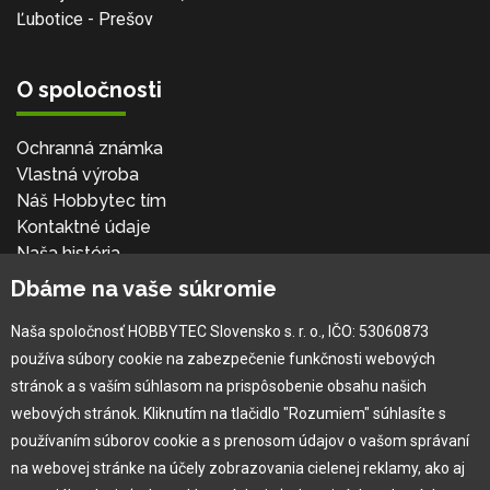
Ľubotice - Prešov
O spoločnosti
Ochranná známka
Vlastná výroba
Náš Hobbytec tím
Kontaktné údaje
Naša história
Kariéra
Dbáme na vaše súkromie
Naša spoločnosť HOBBYTEC Slovensko s. r. o., IČO: 53060873
Pre zákazníka
používa súbory cookie na zabezpečenie funkčnosti webových
stránok a s vaším súhlasom na prispôsobenie obsahu našich
Garancia najlepšej ceny
webových stránok. Kliknutím na tlačidlo "Rozumiem" súhlasíte s
Užívateľský manuál
používaním súborov cookie a s prenosom údajov o vašom správaní
Obchodné podmienky
na webovej stránke na účely zobrazovania cielenej reklamy, ako aj
Zákazník & partner