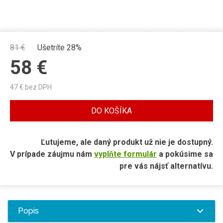
81
€
Ušetríte 28%
58
€
47
€ bez DPH
DO KOŠÍKA
Ľutujeme, ale daný produkt už nie je dostupný.
V prípade záujmu nám
vyplňte formulár
a pokúsime sa
pre vás nájsť alternatívu.
Popis