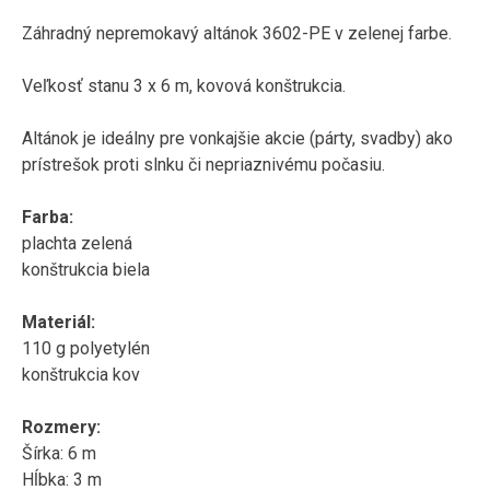
Záhradný nepremokavý altánok 3602-PE v zelenej farbe.
Veľkosť stanu 3 x 6 m, kovová konštrukcia.
Altánok je ideálny pre vonkajšie akcie (párty, svadby) ako
prístrešok proti slnku či nepriaznivému počasiu.
Farba:
plachta zelená
konštrukcia biela
Materiál:
110 g polyetylén
konštrukcia kov
Rozmery:
Šírka: 6 m
Hĺbka: 3 m