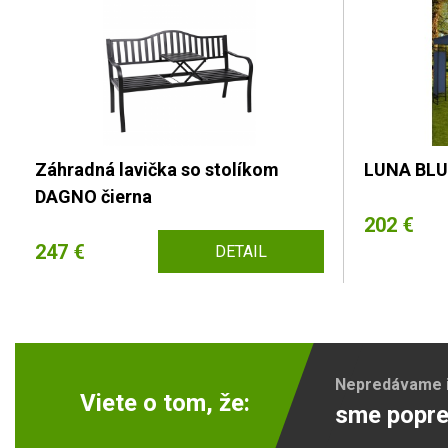
Záhradná lavička so stolíkom
LUNA BLU
DAGNO čierna
202 €
247 €
DETAIL
Nepredávame ib
Viete o tom, že:
sme popre