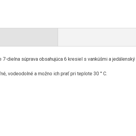
 7-dielna súprava obsahujúca 6 kresiel s vankúšmi a jedálenský
é, vodeodolné a možno ich prať pri teplote 30 ° C.