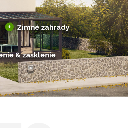
Sezónne zimné záhrady
+
Zimné zahrady
Hliníkové zimné záhrady
Posuvné zimné záhrady
Solárne zimné záhrady
enie & zasklenie