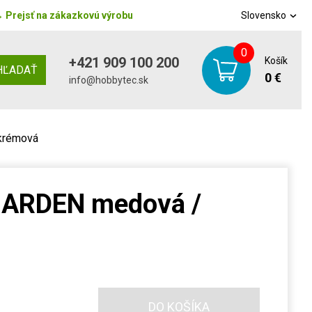
→
Prejsť na zákazkovú výrobu
Slovensko
0
+421 909 100 200
Košík
HĽADAŤ
0 €
info@hobbytec.sk
krémová
GARDEN medová /
DO KOŠÍKA