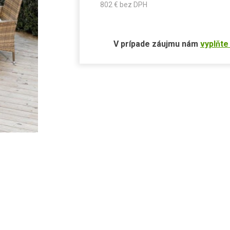
802
€ bez DPH
V prípade záujmu nám
vyplňte