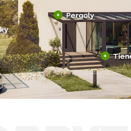
Hliníkové pergoly
+
Pergoly
Bioklimatické pergoly
šky
Altány a zastrešenie
šky
Solárne pergoly
ky pre auto
+
Tien
Tienenie
Zasklenie