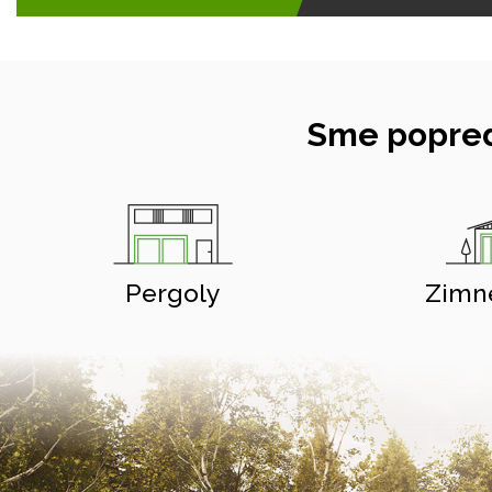
Sme popred
Pergoly
Zimn