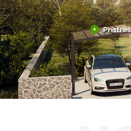
+
Prístre
Hliníkové prístre
Solárne prístreš