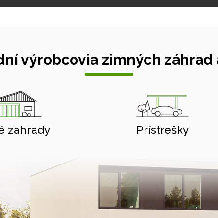
ní výrobcovia zimných záhrad a
é zahrady
Prístrešky