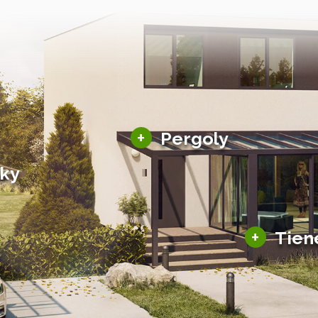
Hliníkové pergoly
+
Pergoly
Bioklimatické pergoly
šky
Altány a zastrešenie
šky
Solárne pergoly
ky pre auto
+
Tien
Tienenie
Zasklenie