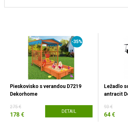
-35%
Pieskovisko s verandou D7219
Ležadlo s
Dekorhome
antracit 
275 €
93 €
DETAIL
178 €
64 €