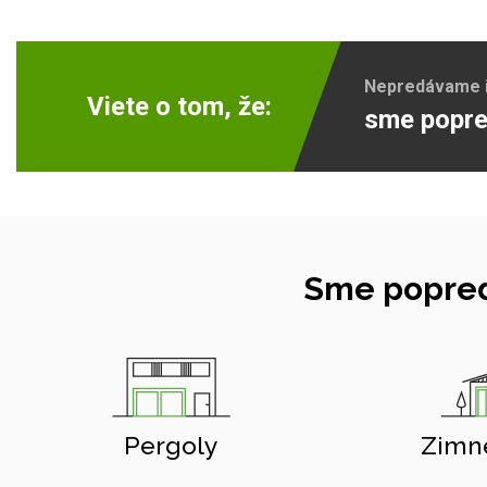
Nepredávame ib
Viete o tom, že:
sme popre
Sme popred
Pergoly
Zimn