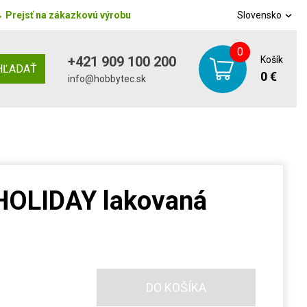
→
Prejsť na zákazkovú výrobu
Slovensko
0
+421 909 100 200
Košík
HĽADAŤ
0 €
info@hobbytec.sk
 HOLIDAY lakovaná
DO KOŠÍKA