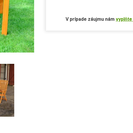
V prípade záujmu nám
vyplňte