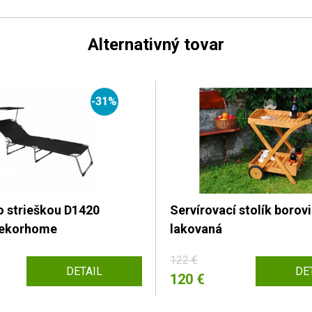
Alternativný tovar
-31%
o strieškou D1420
Servírovací stolík borov
Dekorhome
lakovaná
122 €
DETAIL
DE
120 €