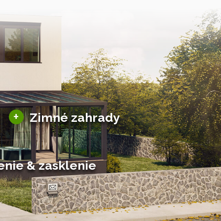
Sezónne zimné záhrady
+
Zimné zahrady
Hliníkové zimné záhrady
Posuvné zimné záhrady
Solárne zimné záhrady
enie & zasklenie