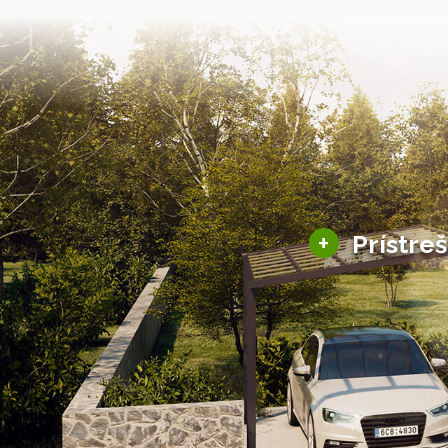
+
Prístre
Hliníkové prístre
Solárne prístreš