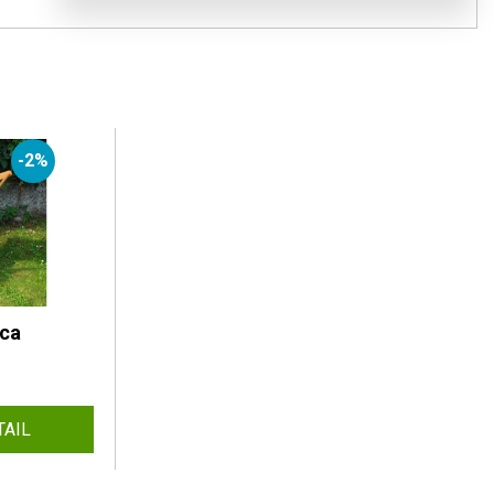
-2%
ica
TAIL