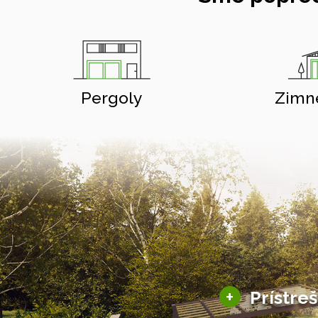
Pergoly
Zimn
+
Prístre
Hliníkové prístre