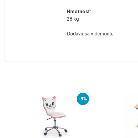
Hmotnosť
:
28
kg
Dodáva sa v
demonte
.
-9%