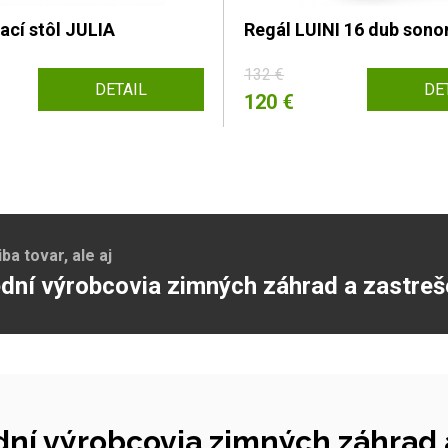
ací stôl JULIA
Regál LUINI 16 dub son
132 €
DETAIL
DE
120 €
a tovar, ale aj
dní výrobcovia zimných záhrad a zastreš
ní výrobcovia zimných záhrad a