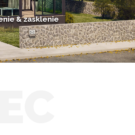
Posuvné zimné záhrady
Solárne zimné záhrady
enie & zasklenie
EC