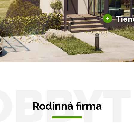
ky pre auto
+
Tien
Tienenie
Zasklenie
OBBYT
Rodinná firma