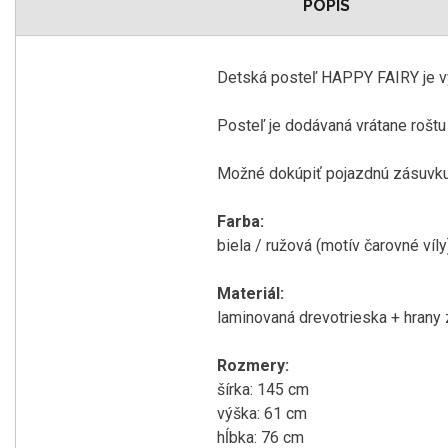
POPIS
Detská
posteľ
HAPPY
FAIRY
je 
Posteľ
je dodávaná
vrátane roštu
Možné
dokúpiť
pojazdnú
zásuvk
Farba
:
biela /
ružová
(
motív
čarovné
víly
Materiál
:
laminovaná
drevotrieska
+
hrany
Rozmery
:
šírka
:
145
cm
výška:
61
cm
hĺbka
:
76
cm