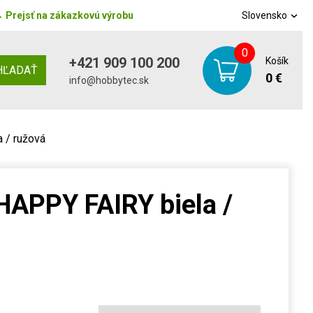
→
Prejsť na zákazkovú výrobu
Slovensko
0
+421 909 100 200
Košík
HĽADAŤ
0 €
info@hobbytec.sk
 / ružová
HAPPY FAIRY biela /