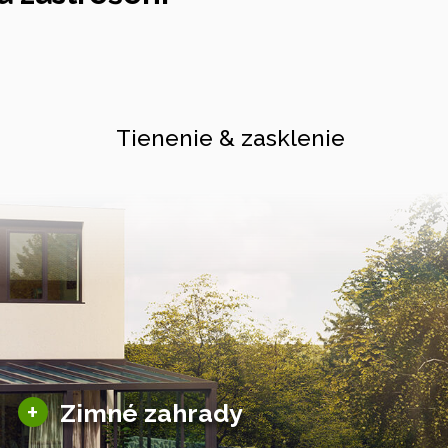
Tienenie & zasklenie
Sezónne zimné záhrady
+
Zimné zahrady
Hliníkové zimné záhrady