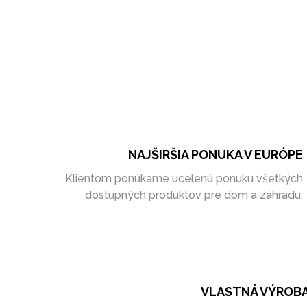
NAJŠIRŠIA PONUKA V EURÓPE
Klientom ponúkame ucelenú ponuku všetkých
dostupných produktov pre dom a záhradu.
VLASTNÁ VÝROB