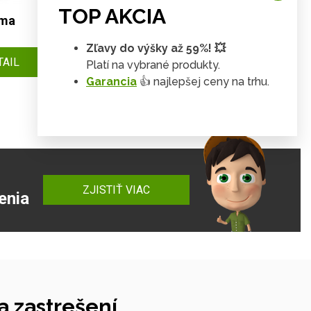
TOP AKCIA
oma
Zľavy do výšky až 59%! 💥
TAIL
Platí na vybrané produkty.
Garancia
👍 najlepšej ceny na trhu.
ZJISTIŤ VIAC
enia
 zastrešení