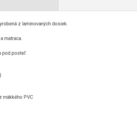
vyrobená
z laminovaných
dosiek
.
a
matraca
.
u
pod posteľ
.
)
z mäkkého
PVC