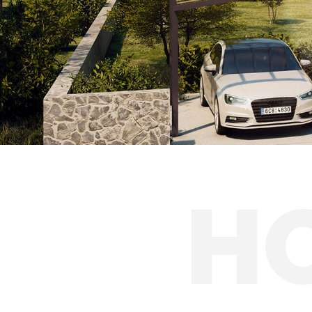
Solárne prístreš
H