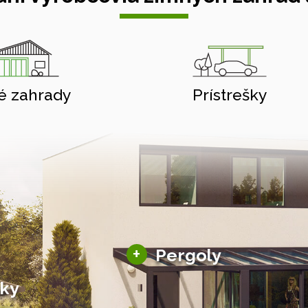
é zahrady
Prístrešky
Hliníkové pergoly
+
Pergoly
Bioklimatické pergoly
šky
Altány a zastrešenie
šky
Solárne pergoly