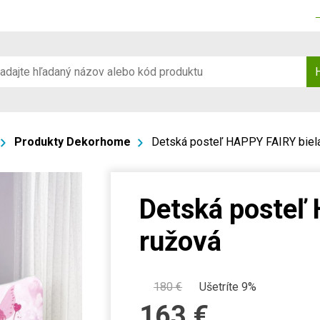
Produkty Dekorhome
Detská posteľ HAPPY FAIRY biela
Detská posteľ 
ružová
180
€
Ušetríte 9%
163
€