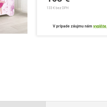
133
€ bez DPH
V prípade záujmu nám
vyplňte