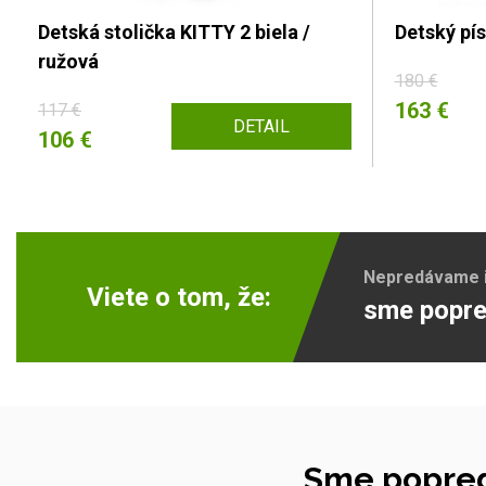
Detská stolička KITTY 2 biela /
Detský pís
ružová
180 €
163 €
117 €
DETAIL
106 €
Nepredávame ib
Viete o tom, že:
sme popre
Sme popred