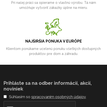
Pri našej práci sa opierame o vlastnú výrobu. Tá nám
umožňuje vytvoriť zákazky úplne na mieru.
NAJŠIRŠIA PONUKA V EURÓPE
Klientom ponúkame ucelenú ponuku všetkých dostupných
produktov pre dom a záhradu.
Prihláste sa na odber informácií, akcií,
noviniek
Súhlasím so
spracovaním osobných údajov
.