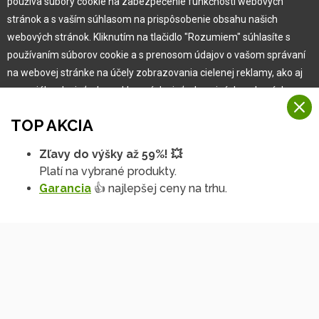
používa súbory cookie na zabezpečenie funkčnosti webových
stránok a s vaším súhlasom na prispôsobenie obsahu našich
Garancia najlepšej ceny
webových stránok. Kliknutím na tlačidlo "Rozumiem" súhlasíte s
Užívateľský manuál
používaním súborov cookie a s prenosom údajov o vašom správaní
Obchodné podmienky
na webovej stránke na účely zobrazovania cielenej reklamy, ako aj
Zákazník & partner
na sociálnych sieťach a reklamných sieťach na iných webových
Reklamácia
stránkach a meraniach.
Novinky
TOP AKCIA
Viac informácií
Zľavy do výšky až 59%! 💥
Na našich webových stránkach používame niekoľko kategórií
Platí na vybrané produkty.
Rozumiem
súborov cookie:
Garancia
👍 najlepšej ceny na trhu.
Technické súbory cookie
Podrobné nastavenia
Tieto údaje sú nevyhnutne potrebné na fungovanie stránky a funkcií,
ktoré sa rozhodnete používať. Bez nich by naša webová stránka
nefungovala, napr. by ste sa nemohli prihlásiť do svojho
používateľského účtu.
Copyright © 2010 -
2026
HOBBYTEC
,
info@hobbytec.sk
,
Funkčné súbory cookie
Mapa stránok
,
Zmeniť nastavenia cookies
Tieto súbory cookie nám umožňujú zapamätať si vaše základné voľby