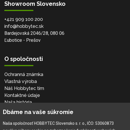
Showroom Slovensko
+421 909 100 200
info@hobbytec.sk
Bardejovská 2046/28, 080 06
Ľubotice - Prešov
O spoločnosti
Ochranná známka
Vlastná výroba
Náš Hobbytec tím
Kontaktné údaje
Naša história
Kariéra
Dbáme na vaše súkromie
Naša spoločnosť HOBBYTEC Slovensko s. r. o., IČO: 53060873
Pre zákazníka