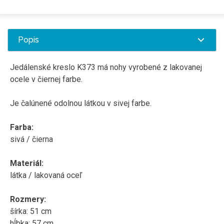
Popis
Jedálenské
kreslo
K373
má
nohy
vyrobené z
lakovanej
ocele
v
čiernej
farbe
.
Je
čalúnené
odolnou
látkou
v
sivej
farbe
.
Farba
:
sivá / čierna
Materiál
:
látka
/
lakovaná
oceľ
Rozmery
:
šírka
:
51
cm
hĺbka
:
57
cm