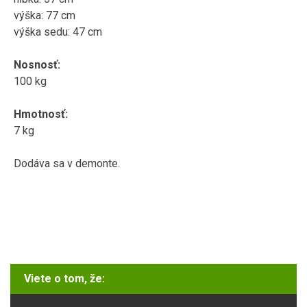
výška:
77
cm
výška sedu
:
47
cm
Nosnosť
:
100
kg
Hmotnosť
:
7
kg
Dodáva sa v
demonte
.
Viete o tom, že: