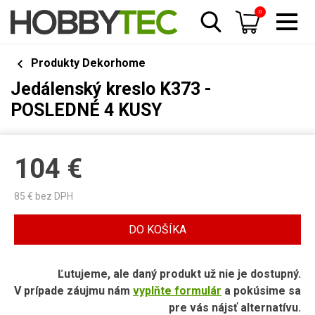
0
Produkty Dekorhome
Jedálenský kreslo K373 -
POSLEDNÉ 4 KUSY
104
€
85
€ bez DPH
DO KOŠÍKA
Ľutujeme, ale daný produkt už nie je dostupný.
V prípade záujmu nám
vyplňte formulár
a pokúsime sa
pre vás nájsť alternatívu.