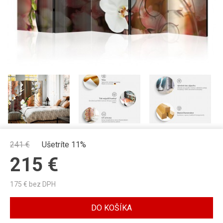
241
€
Ušetríte 11%
215
€
175
€ bez DPH
DO KOŠÍKA