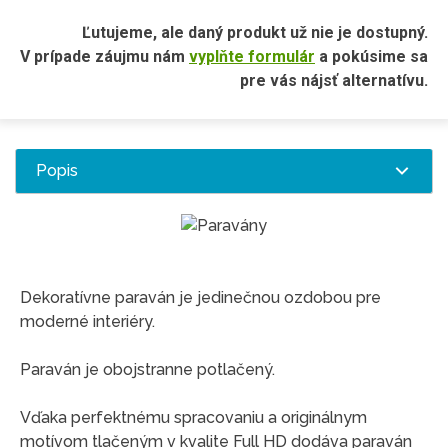
Ľutujeme, ale daný produkt už nie je dostupný.
V prípade záujmu nám
vyplňte formulár
a pokúsime sa
pre vás nájsť alternatívu.
Popis
Dekoratívne paraván je jedinečnou ozdobou pre
moderné interiéry.
Paraván je obojstranne potlačený.
Vďaka perfektnému spracovaniu a originálnym
motívom tlačeným v kvalite Full HD dodáva paraván