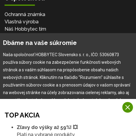
Ochranná známka
Vlastná výroba
Náš Hobbytec tím
Kontaktné údaje
Dbáme na vaše súkromie
Naša história
Kariéra
Naša spoločnosť HOBBYTEC Slovensko s. r. o., IČO: 53060873
používa súbory cookie na zabezpečenie funkčnosti webových
Pre zákazníka
stránok a s vaším súhlasom na prispôsobenie obsahu našich
webových stránok. Kliknutím na tlačidlo "Rozumiem" súhlasíte s
používaním súborov cookie a s prenosom údajov o vašom správaní
Garancia najlepšej ceny
na webovej stránke na účely zobrazovania cielenej reklamy, ako aj
Užívateľský manuál
na sociálnych sieťach a reklamných sieťach na iných webových
Obchodné podmienky
stránkach a meraniach.
Zákazník & partner
TOP AKCIA
Reklamácia
Viac informácií
Novinky
Zľavy do výšky až 59%! 💥
Na našich webových stránkach používame niekoľko kategórií
Platí na vybrané produkty.