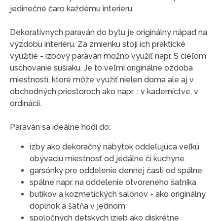
jedinečné čaro každému interiéru.
Dekoratívnych paraván do bytu je originálny nápad na
výzdobu interiéru. Za zmienku stojí ich praktické
využitie - izbový paraván možno využiť napr. S cieľom
uschovanie sušiaku. Je to veľmi originálne ozdoba
miestností, ktoré môže využiť nielen doma ale aj v
obchodných priestoroch ako napr .: v kaderníctve, v
ordinácii.
Paraván sa ideálne hodí do:
izby ako dekoračný nábytok oddeľujúca veľkú
obývaciu miestnosť od jedálne či kuchyne
garsónky pre oddelenie dennej časti od spálne
spálne napr. na oddelenie otvoreného šatníka
butikov a kozmetických salónov - ako originálny
doplnok a šatňa v jednom
spoločných detských izieb ako diskrétne