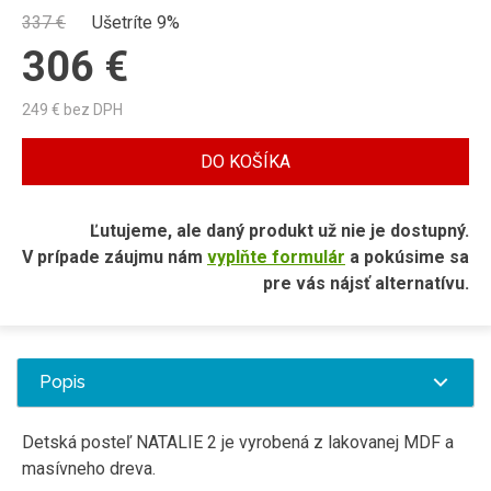
337
€
Ušetríte 9%
306
€
249
€ bez DPH
DO KOŠÍKA
Ľutujeme, ale daný produkt už nie je dostupný.
V prípade záujmu nám
vyplňte formulár
a pokúsime sa
pre vás nájsť alternatívu.
Popis
Detská
posteľ
NATALIE
2
je vyrobená
z lakovanej
MDF
a
masívneho
dreva
.