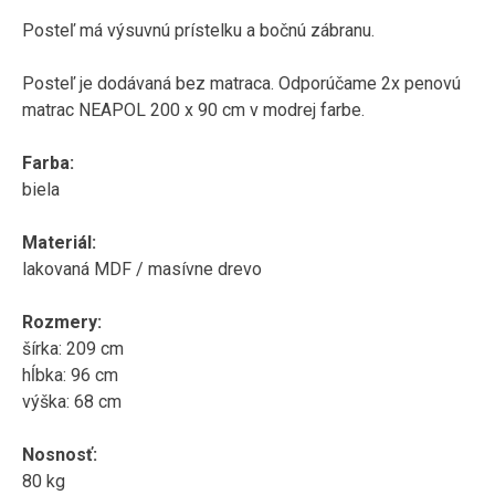
Posteľ
má výsuvnú
prístelku
a bočnú
zábranu
.
Posteľ
je dodávaná
bez
matraca
.
Odporúčame
2x
penovú
matrac
NEAPOL
200
x
90
cm
v modrej
farbe
.
Farba
:
biela
Materiál
:
lakovaná
MDF
/
masívne
drevo
Rozmery
:
šírka
:
209
cm
hĺbka
:
96
cm
výška:
68
cm
Nosnosť
:
80
kg