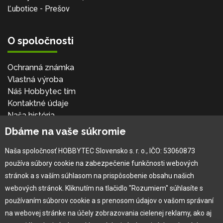
Ľubotice - Prešov
O spoločnosti
Ochranná známka
Vlastná výroba
Náš Hobbytec tím
Kontaktné údaje
Naša história
Kariéra
Dbáme na vaše súkromie
Naša spoločnosť HOBBYTEC Slovensko s. r. o., IČO: 53060873
Pre zákazníka
používa súbory cookie na zabezpečenie funkčnosti webových
stránok a s vaším súhlasom na prispôsobenie obsahu našich
Garancia najlepšej ceny
webových stránok. Kliknutím na tlačidlo "Rozumiem" súhlasíte s
Užívateľský manuál
používaním súborov cookie a s prenosom údajov o vašom správaní
Obchodné podmienky
na webovej stránke na účely zobrazovania cielenej reklamy, ako aj
Zákazník & partner