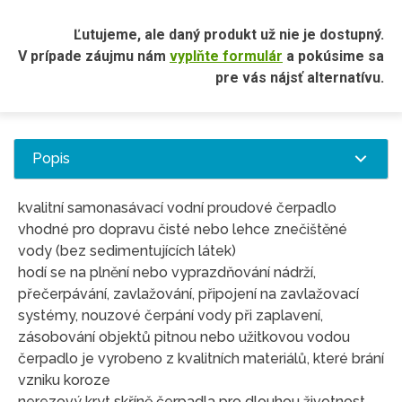
Ľutujeme, ale daný produkt už nie je dostupný.
V prípade záujmu nám
vyplňte formulár
a pokúsime sa
pre vás nájsť alternatívu.
Popis
kvalitní samonasávací vodní proudové čerpadlo
vhodné pro dopravu čisté nebo lehce znečištěné
vody (bez sedimentujících látek)
hodí se na plnění nebo vyprazdňování nádrží,
přečerpávání, zavlažování, připojení na zavlažovací
systémy, nouzové čerpání vody při zaplavení,
zásobování objektů pitnou nebo užitkovou vodou
čerpadlo je vyrobeno z kvalitních materiálů, které brání
vzniku koroze
nerezový kryt skříně čerpadla pro dlouhou životnost