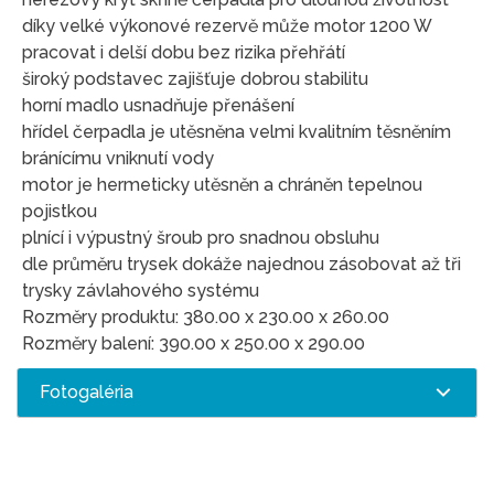
díky velké výkonové rezervě může motor 1200 W
pracovat i delší dobu bez rizika přehřátí
široký podstavec zajišťuje dobrou stabilitu
horní madlo usnadňuje přenášení
hřídel čerpadla je utěsněna velmi kvalitním těsněním
bránícímu vniknutí vody
motor je hermeticky utěsněn a chráněn tepelnou
pojistkou
plnící i výpustný šroub pro snadnou obsluhu
dle průměru trysek dokáže najednou zásobovat až tři
trysky závlahového systému
Rozměry produktu: 380.00 x 230.00 x 260.00
Rozměry balení: 390.00 x 250.00 x 290.00
Fotogaléria