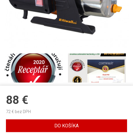
88
€
72
€ bez DPH
DO KOŠÍKA