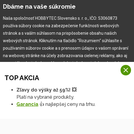
Kariéra
Dbáme na vaše súkromie
Naša spoločnosť HOBBYTEC Slovensko s. r. o., IČO: 53060873
Pre zákazníka
používa súbory cookie na zabezpečenie funkčnosti webových
stránok a s vaším súhlasom na prispôsobenie obsahu našich
Garancia najlepšej ceny
webových stránok. Kliknutím na tlačidlo "Rozumiem" súhlasíte s
Užívateľský manuál
používaním súborov cookie a s prenosom údajov o vašom správaní
Obchodné podmienky
na webovej stránke na účely zobrazovania cielenej reklamy, ako aj
Zákazník & partner
na sociálnych sieťach a reklamných sieťach na iných webových
Reklamácia
stránkach a meraniach.
Novinky
TOP AKCIA
Viac informácií
Zľavy do výšky až 59%! 💥
Na našich webových stránkach používame niekoľko kategórií
Platí na vybrané produkty.
Rozumiem
súborov cookie:
Garancia
👍 najlepšej ceny na trhu.
Technické súbory cookie
Podrobné nastavenia
Tieto údaje sú nevyhnutne potrebné na fungovanie stránky a funkcií,
ktoré sa rozhodnete používať. Bez nich by naša webová stránka
nefungovala, napr. by ste sa nemohli prihlásiť do svojho