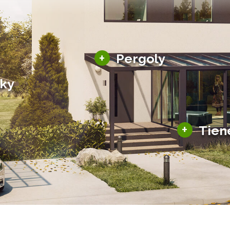
Hliníkové pergoly
+
Pergoly
Bioklimatické pergoly
šky
Altány a zastrešenie
šky
Solárne pergoly
ky pre auto
+
Tien
Tienenie
Zasklenie