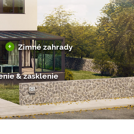
Sezónne zimné záhrady
+
Zimné zahrady
Hliníkové zimné záhrady
Posuvné zimné záhrady
Solárne zimné záhrady
enie & zasklenie