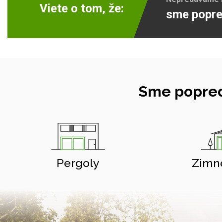
Viete o tom, že:
sme popre
Sme popred
Pergoly
Zimn