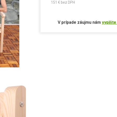
151
€ bez DPH
V prípade záujmu nám
vyplňte