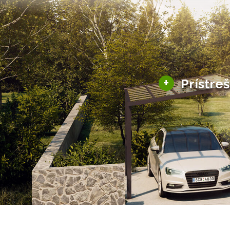
+
Prístre
Hliníkové prístre
Solárne prístreš