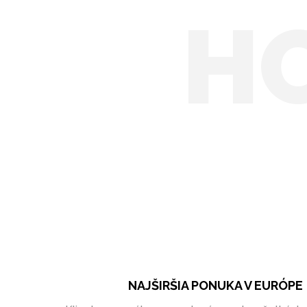
H
NAJŠIRŠIA PONUKA V EURÓPE