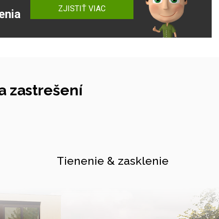
ZJISTIŤ VIAC
enia
 zastrešení
Tienenie & zasklenie