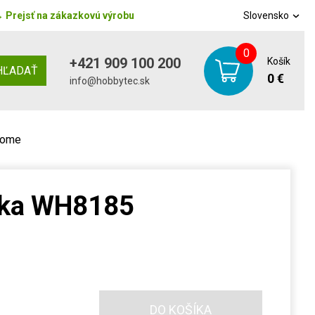
→
Prejsť na zákazkovú výrobu
Slovensko
0
+421 909 100 200
Košík
HĽADAŤ
0 €
info@hobbytec.sk
home
čka WH8185
DO KOŠÍKA