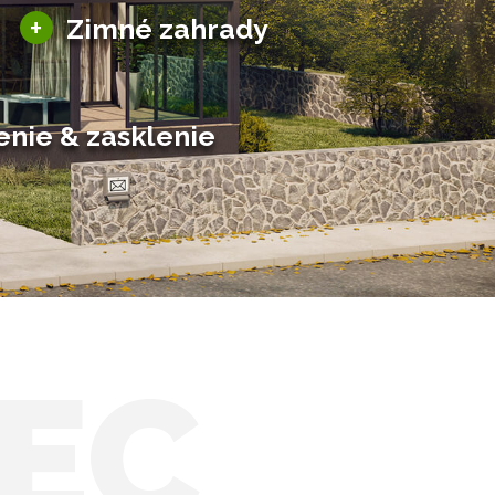
Sezónne zimné záhrady
+
Zimné zahrady
Hliníkové zimné záhrady
Posuvné zimné záhrady
Solárne zimné záhrady
enie & zasklenie
EC