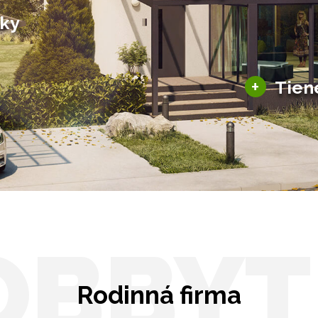
Bioklimatické pergoly
šky
Altány a zastrešenie
šky
Solárne pergoly
ky pre auto
+
Tien
Tienenie
Zasklenie
OBBYT
Rodinná firma