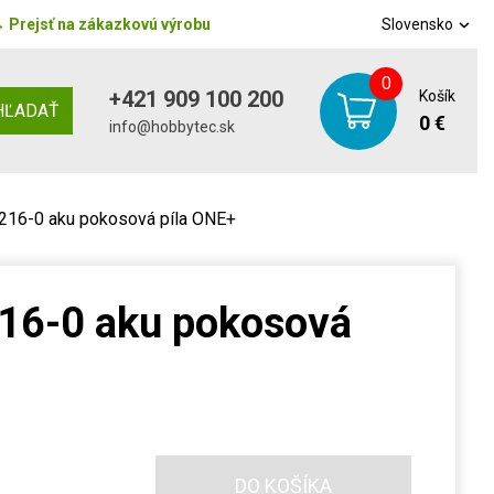
→
Prejsť na zákazkovú výrobu
Slovensko
0
+421 909 100 200
Košík
HĽADAŤ
0 €
info@hobbytec.sk
16-0 aku pokosová píla ONE+
16-0 aku pokosová
DO KOŠÍKA