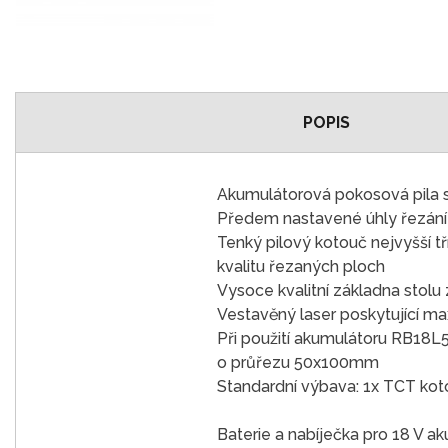
POPIS
Akumulátorová pokosová pila 
Předem nastavené úhly řezání 
Tenký pilový kotouč nejvyšší t
kvalitu řezaných ploch
Vysoce kvalitní základna stolu
Vestavěný laser poskytující max
Při použití akumulátoru RB18L5
o průřezu 50x100mm
Standardní výbava: 1x TCT koto
Baterie a nabíječka pro 18 V 