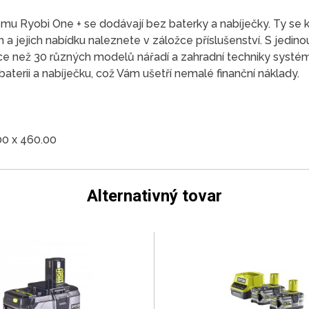
ému Ryobi One + se dodávají bez baterky a nabíječky. Ty se 
 jejich nabídku naleznete v záložce příslušenství. S jedinou
ce než 30 různých modelů nářadí a zahradní techniky systé
terii a nabíječku, což Vám ušetří nemalé finanční náklady.
00 x 460.00
Alternativný tovar