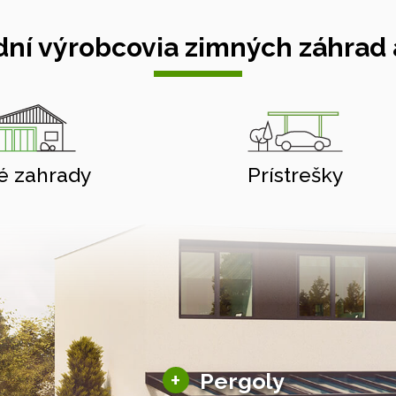
ní výrobcovia zimných záhrad a
é zahrady
Prístrešky
Hliníkové pergoly
+
Pergoly