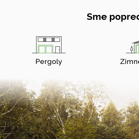
Sme popred
Pergoly
Zimn