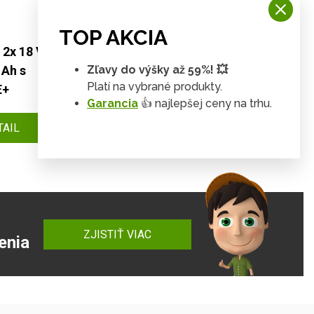
TOP AKCIA
 2x 18 V
Ryobi RC18120-240 sada 2x 18 V
Zľavy do výšky až 59%! 💥
 Ah s
lithium iontová baterie 4 Ah s
Platí na vybrané produkty.
E+
nabíječkou RC18120 ONE+
Garancia
👍 najlepšej ceny na trhu.
218 €
TAIL
DETAIL
ZJISTIŤ VIAC
enia