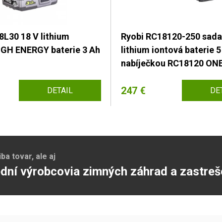
8L30 18 V lithium
Ryobi RC18120-250 sada
IGH ENERGY baterie 3 Ah
lithium iontová baterie 5
nabíječkou RC18120 ON
247 €
DETAIL
DE
a tovar, ale aj
dní výrobcovia zimných záhrad a zastreš