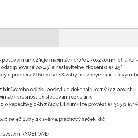
s posuvem umožňuje maximální prořez 70x270mm při úhlu 
odstupňované po 45° a nastavitelné zkosení 0 až 45°
řídy o průměru 216mm se 48 zuby osazenými karbidovými břit
 z hliníkového odlitku poskytuje dokonale rovný řez povrchu
imální přesnost při sledování řezné linie
0 o kapacitě 5.0Ah z řady Lithium+ lze provést až 315 příčný
uč se 48 zuby, 1x svěrka, prachový sáček, klíč
aku systém RYOBI ONE+