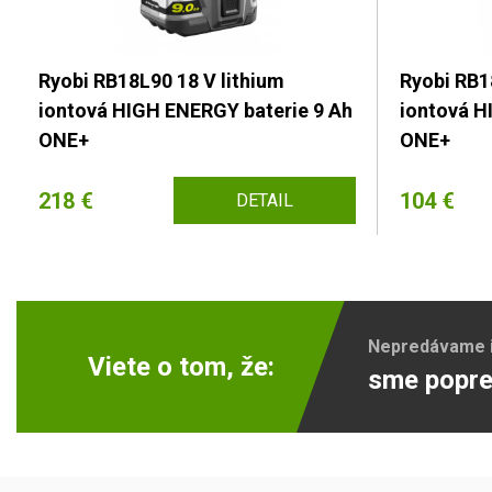
Ryobi RB18L90 18 V lithium
Ryobi RB1
iontová HIGH ENERGY baterie 9 Ah
iontová H
ONE+
ONE+
218 €
104 €
DETAIL
Nepredávame ib
Viete o tom, že:
sme popre