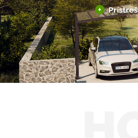
+
Prístre
Hliníkové prístre
Solárne prístreš
H